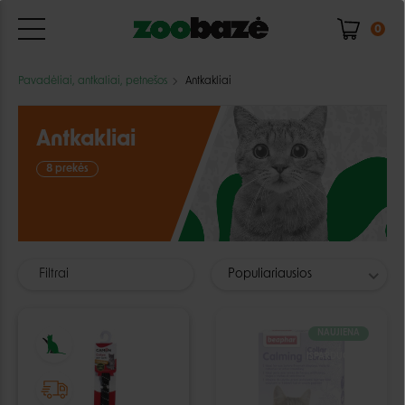
0
Pavadėliai, antkaliai, petnešos
Antkakliai
Antkakliai
8 prekės
Filtrai
Populiariausios
NAUJIENA
IŠPARDUOTA