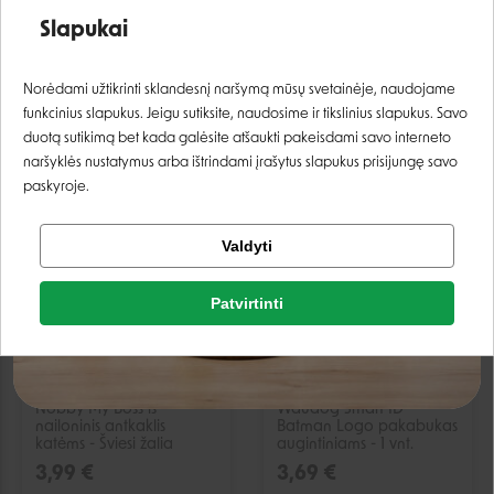
antkaklis katėms - Šviesi
nailoninis antkaklis
mėlyna, XXS
katėms - Violetinė
Slapukai
4,99 €
3,19 €
Prisijungti
Norėdami užtikrinti sklandesnį naršymą mūsų svetainėje, naudojame
Laikinai neturime
Laikinai neturime
funkcinius slapukus. Jeigu sutiksite, naudosime ir tikslinius slapukus. Savo
Registruotis
duotą sutikimą bet kada galėsite atšaukti pakeisdami savo interneto
naršyklės nustatymus arba ištrindami įrašytus slapukus prisijungę savo
paskyroje.
IŠPARDUOTA
IŠPARDUOTA
Tikrinti užsakymą
Valdyti
Facebook
Patvirtinti
Google
Nobby My Boss is
Waudog Smart ID
nailoninis antkaklis
Batman Logo pakabukas
Negalite prisijungti prie paskyros?
katėms - Šviesi žalia
augintiniams - 1 vnt.
3,99 €
3,69 €