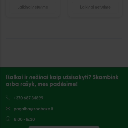
Laikinai neturime
Laikinai neturime
Išalkai ir nežinai kaip užsisakyti? Skambink
arba rašyk, mes padėsime!
+370 687 34899
pagalba@zoobaze.lt
8:00 - 16:30