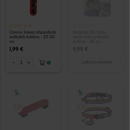
Camon šviesą atspindintis
Beaphar No Stress
antkaklis katėms - 20-30
raminantis antkaklis
cm
katėms - 35 cm
1,99 €
9,99 €
Laikinai neturime
IŠPARDUOTA
IŠPARDUOTA