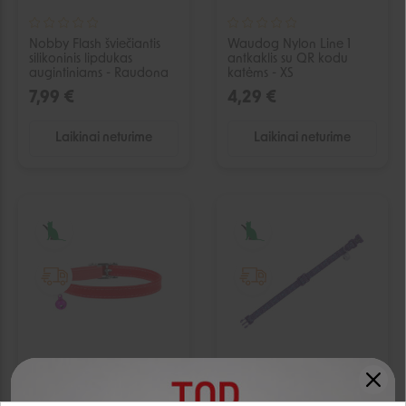
Nobby Flash šviečiantis
Waudog Nylon Line 1
silikoninis lipdukas
antkaklis su QR kodu
augintiniams - Raudona
katėms - XS
7,99 €
4,29 €
Laikinai neturime
Laikinai neturime
IŠPARDUOTA
IŠPARDUOTA
Waudog Glamour odinis
Nobby Design Lilac