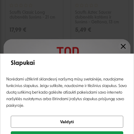
Scruffs Classic Long
Scruffs Aztec Saucer
dubenėlis šunims - 21 cm
dubenėlis katėms ir
šunims - Geltona, 13 cm
17,99 €
5,49 €
Laikinai neturime
Laikinai neturime
Slapukai
IŠPARDUOTA
IŠPARDUOTA
Prisijungti
Norėdami užtikrinti sklandesnį naršymą mūsų svetainėje, naudojame
funkcinius slapukus. Jeigu sutiksite, naudosime ir tikslinius slapukus. Savo
Registruotis
duotą sutikimą bet kada galėsite atšaukti pakeisdami savo interneto
naršyklės nustatymus arba ištrindami įrašytus slapukus prisijungę savo
paskyroje.
Tikrinti užsakymą
Valdyti
Facebook
Scruffs Aztec dubenėlis
Camon dubenėliai su
šunims - Geltona, 15 cm
stovu - 1,9 L