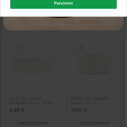
Patvirtinti
9,49 €
38,99 €
Google
Laikinai neturime
Laikinai neturime
Negalite prisijungti prie paskyros?
IŠPARDUOTA
IŠPARDUOTA
Scruffs Icon Saucer
Scruffs Icon dubenėlis
dubenėlis šunims - 13 cm
šunims - 25 cm
4,49 €
17,99 €
Laikinai neturime
Laikinai neturime