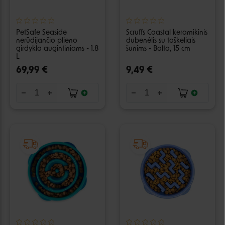
PetSafe Seaside
Scruffs Coastal keramikinis
nerūdijančio plieno
dubenėlis su taškeliais
girdykla augintiniams - 1.8
šunims - Balta, 15 cm
L
69,99 €
9,49 €