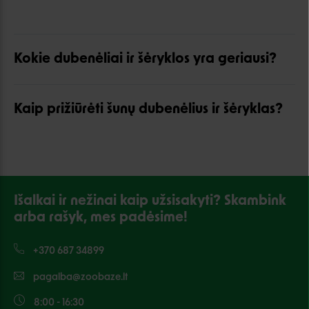
Kokie dubenėliai ir šėryklos yra geriausi?
Kaip prižiūrėti šunų dubenėlius ir šėryklas?
Išalkai ir nežinai kaip užsisakyti? Skambink
arba rašyk, mes padėsime!
+370 687 34899
pagalba@zoobaze.lt
8:00 - 16:30