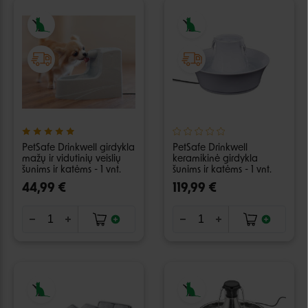
PetSafe Drinkwell girdykla
PetSafe Drinkwell
mažų ir vidutinių veislių
keramikinė girdykla
šunims ir katėms - 1 vnt.
šunims ir katėms - 1 vnt.
44,99 €
119,99 €