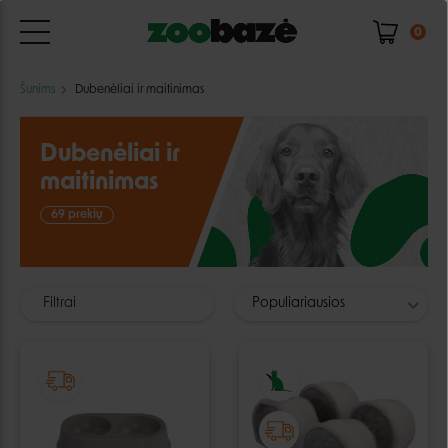
0
Šunims
Dubenėliai ir maitinimas
Dubenėliai ir
maitinimas
69 prekių
Filtrai
Populiariausios