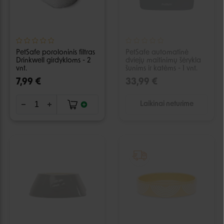
PetSafe poroloninis filtras
PetSafe automatinė
Drinkwell girdykloms - 2
dviejų maitinimų šėrykla
vnt.
šunims ir katėms - 1 vnt.
7,99 €
33,99 €
Laikinai neturime
IŠPARDUOTA
IŠPARDUOTA