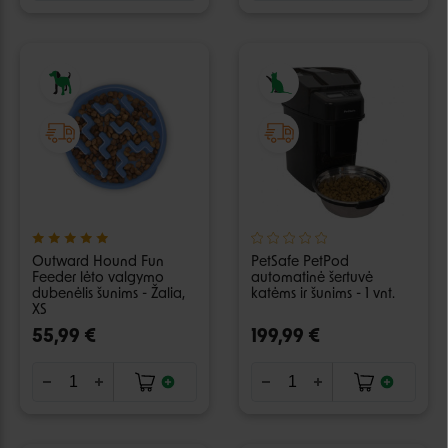
Outward Hound Fun
PetSafe PetPod
Feeder lėto valgymo
automatinė šertuvė
dubenėlis šunims - Žalia,
katėms ir šunims - 1 vnt.
XS
55,99 €
199,99 €