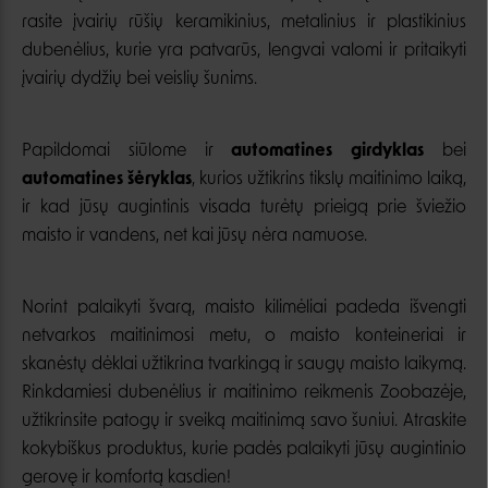
rasite įvairių rūšių keramikinius, metalinius ir plastikinius
dubenėlius, kurie yra patvarūs, lengvai valomi ir pritaikyti
įvairių dydžių bei veislių šunims.
Papildomai siūlome ir
automatines girdyklas
bei
automatines šėryklas
, kurios užtikrins tikslų maitinimo laiką,
ir kad jūsų augintinis visada turėtų prieigą prie šviežio
maisto ir vandens, net kai jūsų nėra namuose.
Norint palaikyti švarą, maisto kilimėliai padeda išvengti
netvarkos maitinimosi metu, o maisto konteineriai ir
skanėstų dėklai užtikrina tvarkingą ir saugų maisto laikymą.
Rinkdamiesi dubenėlius ir maitinimo reikmenis Zoobazėje,
užtikrinsite patogų ir sveiką maitinimą savo šuniui. Atraskite
kokybiškus produktus, kurie padės palaikyti jūsų augintinio
gerovę ir komfortą kasdien!