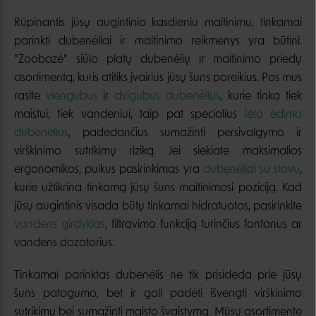
Rūpinantis jūsų augintinio kasdieniu maitinimu, tinkamai
parinkti dubenėliai ir maitinimo reikmenys yra būtini.
"Zoobazė" siūlo platų dubenėlių ir maitinimo priedų
asortimentą, kuris atitiks įvairius jūsų šuns poreikius. Pas mus
rasite
viengubus
ir
dvigubus dubenėlius
, kurie tinka tiek
maistui, tiek vandeniui, taip pat specialius
lėto ėdimo
dubenėlius
, padedančius sumažinti persivalgymo ir
virškinimo sutrikimų riziką. Jei siekiate maksimalios
ergonomikos, puikus pasirinkimas yra
dubenėliai su stovu
,
kurie užtikrina tinkamą jūsų šuns maitinimosi poziciją. Kad
jūsų augintinis visada būtų tinkamai hidratuotas, pasirinkite
vandens girdyklas
, filtravimo funkciją turinčius fontanus ar
vandens dozatorius.
Tinkamai parinktas dubenėlis ne tik prisideda prie jūsų
šuns patogumo, bet ir gali padėti išvengti virškinimo
sutrikimų bei sumažinti maisto švaistymą. Mūsų asortimente