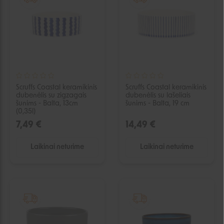
Scruffs Coastal keramikinis
Scruffs Coastal keramikinis
dubenėlis su zigzagais
dubenėlis su lašeliais
šunims - Balta, 13cm
šunims - Balta, 19 cm
(0,35l)
7,49 €
14,49 €
Laikinai neturime
Laikinai neturime
IŠPARDUOTA
IŠPARDUOTA