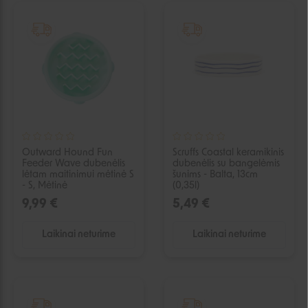
IŠPARDUOTA
IŠPARDUOTA
Outward Hound Fun
Scruffs Coastal keramikinis
Feeder Wave dubenėlis
dubenėlis su bangelėmis
lėtam maitinimui mėtinė S
šunims - Balta, 13cm
- S, Mėtinė
(0,35l)
9,99 €
5,49 €
Laikinai neturime
Laikinai neturime
IŠPARDUOTA
IŠPARDUOTA