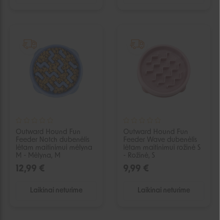
IŠPARDUOTA
IŠPARDUOTA
Outward Hound Fun
Outward Hound Fun
Feeder Notch dubenėlis
Feeder Wave dubenėlis
lėtam maitinimui mėlyna
lėtam maitinimui rožinė S
M - Mėlyna, M
- Rožinė, S
12,99 €
9,99 €
Laikinai neturime
Laikinai neturime