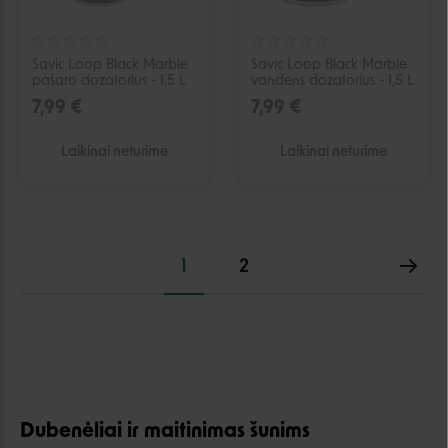
Savic Loop Black Marble
Savic Loop Black Marble
pašaro dozatorius - 1,5 L
vandens dozatorius - 1,5 L
7,99 €
7,99 €
Laikinai neturime
Laikinai neturime
1
2
Dubenėliai ir maitinimas šunims