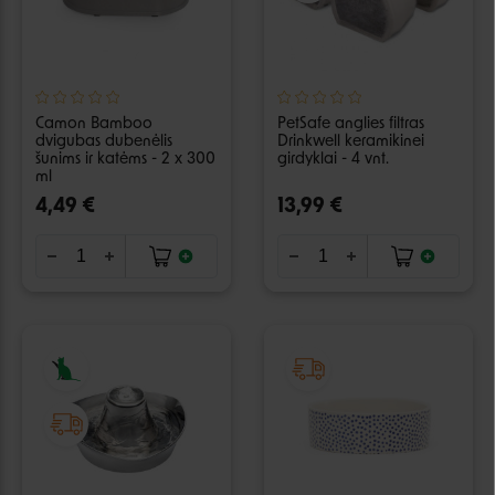
Camon Bamboo
PetSafe anglies filtras
dvigubas dubenėlis
Drinkwell keramikinei
šunims ir katėms - 2 x 300
girdyklai - 4 vnt.
ml
4,49 €
13,99 €