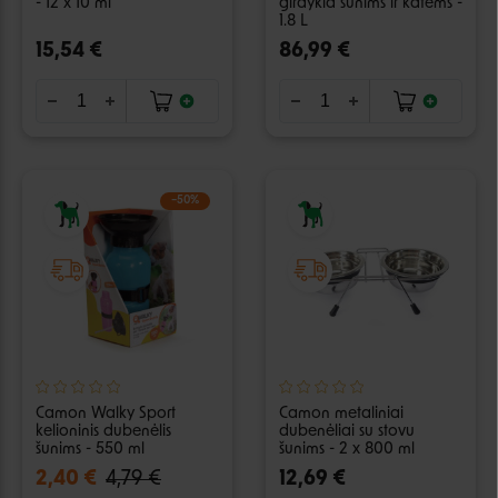
- 12 x 10 ml
girdykla šunims ir katėms -
1.8 L
15,54 €
86,99 €
−50%
Camon Walky Sport
Camon metaliniai
kelioninis dubenėlis
dubenėliai su stovu
šunims - 550 ml
šunims - 2 x 800 ml
2,40 €
4,79 €
12,69 €