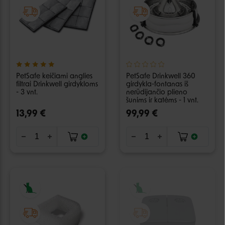
PetSafe keičiami anglies
PetSafe Drinkwell 360
filtrai Drinkwell girdykloms
girdykla-fontanas iš
- 3 vnt.
nerūdijančio plieno
šunims ir katėms - 1 vnt.
13,99 €
99,99 €
IŠPARDUOTA