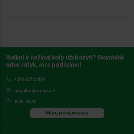
Išalkai ir nežinai kaip užsisakyti? Skambink
arba rašyk, mes padėsime!
+370 687 34899
pagalba@zoobaze.lt
8:00 - 16:30
Mūsų parduotuvės