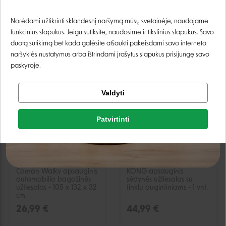
29,99 €
44,99 €
Prisijungti
Norėdami užtikrinti sklandesnį naršymą mūsų svetainėje, naudojame
Laikinai neturime
Laikinai neturime
funkcinius slapukus. Jeigu sutiksite, naudosime ir tikslinius slapukus. Savo
Registruotis
duotą sutikimą bet kada galėsite atšaukti pakeisdami savo interneto
naršyklės nustatymus arba ištrindami įrašytus slapukus prisijungę savo
paskyroje.
IŠPARDUOTA
IŠPARDUOTA
Tikrinti užsakymą
Valdyti
Facebook
Patvirtinti
Google
Camon Walky apsauginis
KONG apsauginis
Negalite prisijungti prie paskyros?
automobilio bagažinės
sėdynės užtiesalas su
užtiesalas - 105 x 132 x 32
tinklu augintiniams - 1 vnt.
cm
26,99 €
44,99 €