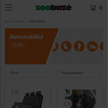
0
Kelionių įranga
Automobiliui
Automobiliui
11 prekių
Filtrai
Populiariausios