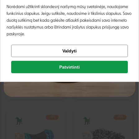
Prisijungti
IŠPARDUOTA
IŠPARDUOTA
Norėdami užtikrinti sklandesnį naršymą mūsų svetainėje, naudojame
funkcinius slapukus. Jeigu sutiksite, naudosime ir tikslinius slapukus. Savo
Registruotis
duotą sutikimą bet kada galėsite atšaukti pakeisdami savo interneto
naršyklės nustatymus arba ištrindami įrašytus slapukus prisijungę savo
paskyroje.
Tikrinti užsakymą
Valdyti
Facebook
Trixie Lick'n'Snack laižymo
Vadigran TPR Fun Stick
lėkštė šunims - 20x20 cm
žaislas šunims - Apelsinų,
Patvirtinti
18.5 cm
9,34 €
10,99 €
8,49 €
9,99 €
Google
Laikinai neturime
Laikinai neturime
Negalite prisijungti prie paskyros?
−15%
−15%
IŠPARDUOTA
IŠPARDUOTA