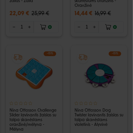
žalias - Žalia
skanėstams oranžinis -
Oranžinė
22,09 €
25,99 €
14,44 €
16,99 €
−15%
−15%
Nina Ottosson Challenge
Nina Ottosson Dog
Slider lavinantis žaislas su
Twister lavinantis žaislas su
talpa skanėstams
talpa skanėstams
oranžinė/mėlyna -
violetinis - Alyvinė
Mėlyna