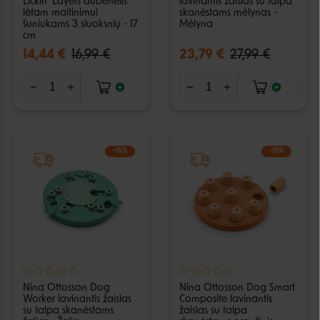
Lickin' Layers dubenėlis
lavinantis žaislas su talpa
lėtam maitinimui
skanėstams mėlynas -
šuniukams 3 sluoksnių - 17
Mėlyna
cm
14,44 €
16,99 €
23,79 €
27,99 €
−15%
−15%
Nina Ottosson Dog
Nina Ottosson Dog Smart
Worker lavinantis žaislas
Composite lavinantis
su talpa skanėstams
žaislas su talpa