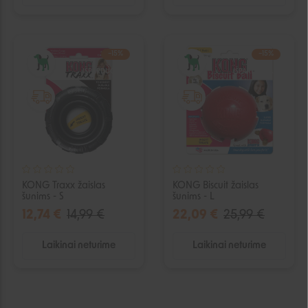
−15%
−15%
IŠPARDUOTA
IŠPARDUOTA
KONG Traxx žaislas
KONG Biscuit žaislas
šunims - S
šunims - L
12,74 €
14,99 €
22,09 €
25,99 €
Laikinai neturime
Laikinai neturime