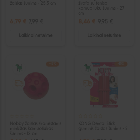
žaislas šunims - 25,5 cm
žirafa su teniso
kamuoliuku šunims - 27
cm
6,79 €
7,99 €
8,46 €
9,95 €
Laikinai neturime
Laikinai neturime
−15%
−15%
IŠPARDUOTA
IŠPARDUOTA
Nobby žaislas skanėstams
KONG Dental Stick
minkštas kamuoliukas
guminis žaislas šunims - S
šunims - 12 cm