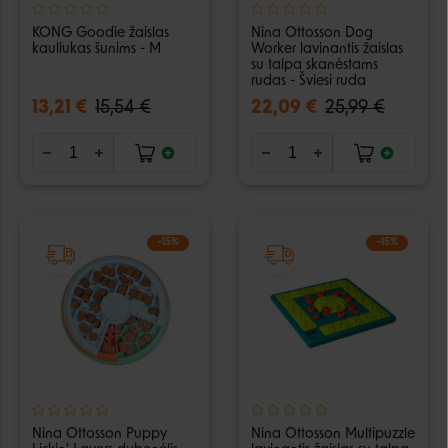
KONG Goodie žaislas
Nina Ottosson Dog
kauliukas šunims - M
Worker lavinantis žaislas
su talpa skanėstams
rudas - Šviesi ruda
13,21 €
15,54 €
22,09 €
25,99 €
−15%
−15%
Nina Ottosson Puppy
Nina Ottosson Multipuzzle