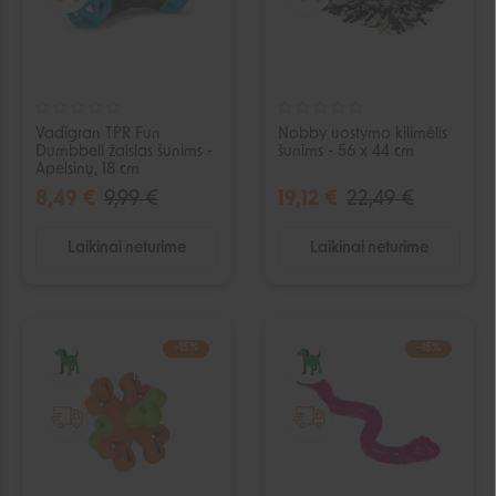
Vadigran TPR Fun
Nobby uostymo kilimėlis
Dumbbell žaislas šunims -
šunims - 56 x 44 cm
Apelsinų, 18 cm
8,49 €
9,99 €
19,12 €
22,49 €
Laikinai neturime
Laikinai neturime
−15%
−15%
IŠPARDUOTA
IŠPARDUOTA