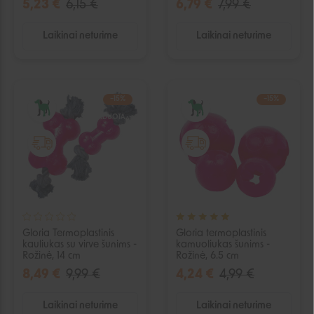
5,23 €
6,15 €
6,79 €
7,99 €
Laikinai neturime
Laikinai neturime
−15%
−15%
IŠPARDUOTA
IŠPARDUOTA
Gloria Termoplastinis
Gloria termoplastinis
kauliukas su virve šunims -
kamuoliukas šunims -
Rožinė, 14 cm
Rožinė, 6.5 cm
8,49 €
9,99 €
4,24 €
4,99 €
Laikinai neturime
Laikinai neturime