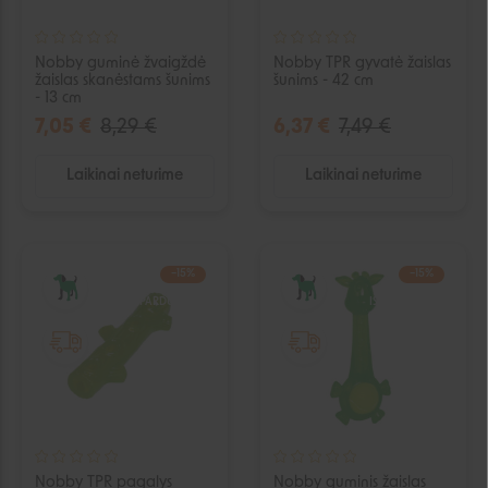
Nobby guminė žvaigždė
Nobby TPR gyvatė žaislas
žaislas skanėstams šunims
šunims - 42 cm
- 13 cm
7,05 €
8,29 €
6,37 €
7,49 €
Laikinai neturime
Laikinai neturime
−15%
−15%
IŠPARDUOTA
IŠPARDUOTA
Nobby TPR pagalys
Nobby guminis žaislas