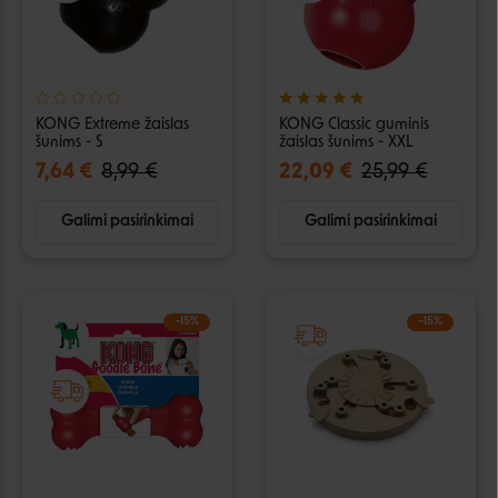
KONG Extreme žaislas
KONG Classic guminis
šunims - S
žaislas šunims - XXL
7,64 €
8,99 €
22,09 €
25,99 €
Galimi pasirinkimai
Galimi pasirinkimai
−15%
−15%