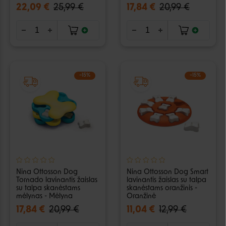
22,09 €
25,99 €
17,84 €
20,99 €
−15%
−15%
Nina Ottosson Dog
Nina Ottosson Dog Smart
Tornado lavinantis žaislas
lavinantis žaislas su talpa
su talpa skanėstams
skanėstams oranžinis -
mėlynas - Mėlyna
Oranžinė
17,84 €
20,99 €
11,04 €
12,99 €