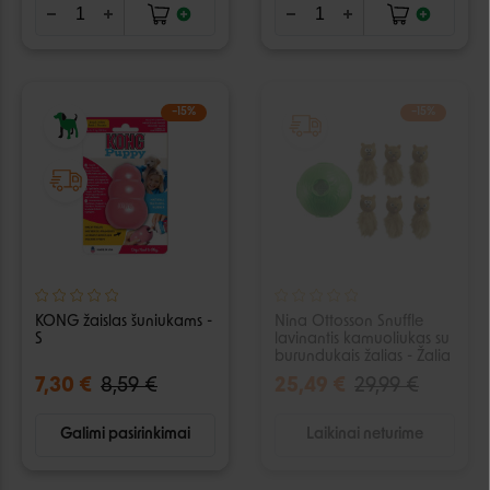
−15%
−15%
IŠPARDUOTA
KONG žaislas šuniukams -
Nina Ottosson Snuffle
S
lavinantis kamuoliukas su
burundukais žalias - Žalia
7,30 €
8,59 €
25,49 €
29,99 €
Galimi pasirinkimai
Laikinai neturime