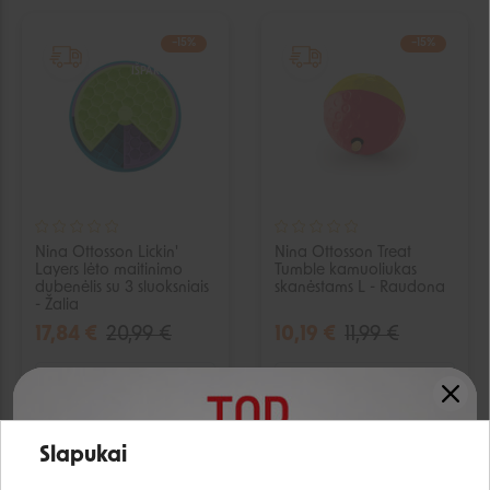
−15%
−15%
IŠPARDUOTA
IŠPARDUOTA
Nina Ottosson Lickin'
Nina Ottosson Treat
Layers lėto maitinimo
Tumble kamuoliukas
dubenėlis su 3 sluoksniais
skanėstams L - Raudona
- Žalia
17,84 €
20,99 €
10,19 €
11,99 €
Laikinai neturime
Laikinai neturime
Slapukai
−15%
−15%