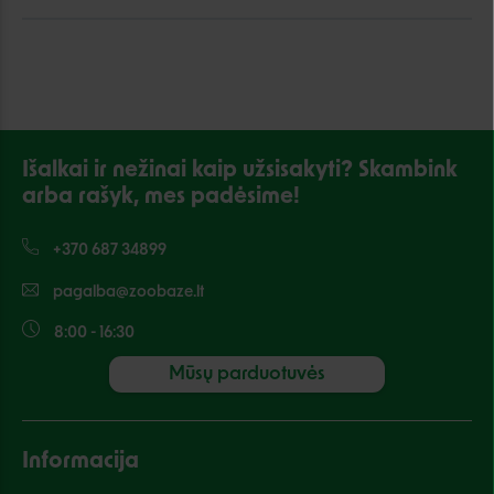
Išalkai ir nežinai kaip užsisakyti? Skambink
arba rašyk, mes padėsime!
+370 687 34899
pagalba@zoobaze.lt
8:00 - 16:30
Mūsų parduotuvės
Informacija