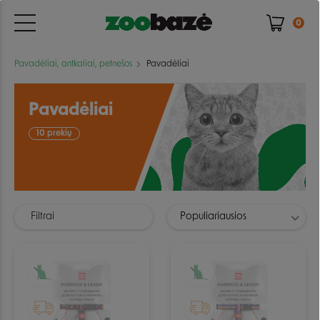
0
Pavadėliai, antkaliai, petnešos
Pavadėliai
Pavadėliai
10 prekių
Filtrai
Populiariausios
IŠPARDUOTA
IŠPARDUOTA