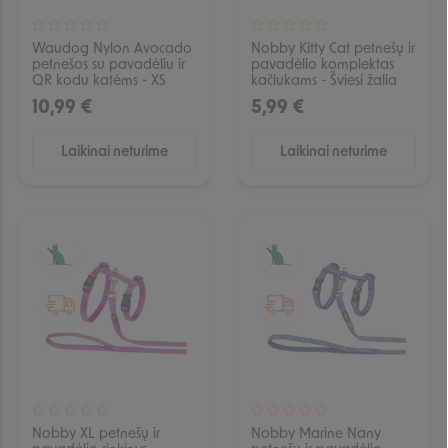
Waudog Nylon Avocado
Nobby Kitty Cat petnešų ir
petnešos su pavadėliu ir
pavadėlio komplektas
QR kodu katėms - XS
kačiukams - Šviesi žalia
10,99 €
5,99 €
Laikinai neturime
Laikinai neturime
IŠPARDUOTA
IŠPARDUOTA
Nobby XL petnešų ir
Nobby Marine Nany