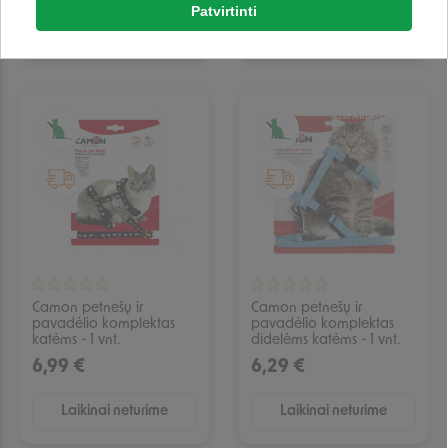
Patvirtinti
Laikinai neturime
Laikinai neturime
Google
IŠPARDUOTA
IŠPARDUOTA
Negalite prisijungti prie paskyros?
Camon petnešų ir
Camon petnešų ir
pavadėlio komplektas
pavadėlio komplektas
katėms - 1 vnt.
didelėms katėms - 1 vnt.
6,99 €
6,29 €
Laikinai neturime
Laikinai neturime