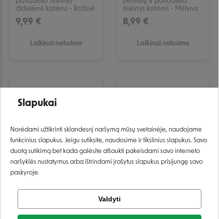
pavadėlio rinkinys
petnešų ir pavadėlio
didelėms katėms - Rožinė
rinkinys katėms - Mėlyna
9,99 €
8,99 €
Laikinai neturime
Laikinai neturime
IŠPARDUOTA
IŠPARDUOTA
Slapukai
Prisijungti
Norėdami užtikrinti sklandesnį naršymą mūsų svetainėje, naudojame
funkcinius slapukus. Jeigu sutiksite, naudosime ir tikslinius slapukus. Savo
Registruotis
duotą sutikimą bet kada galėsite atšaukti pakeisdami savo interneto
naršyklės nustatymus arba ištrindami įrašytus slapukus prisijungę savo
paskyroje.
Nobby Cat petnešų ir
Nobby Love petnešų ir
pavadėlio rinkinys katėms
pavadėlio rinkinys katėms
Tikrinti užsakymą
- Turkio
- Juoda
Valdyti
Facebook
10,99 €
9,59 €