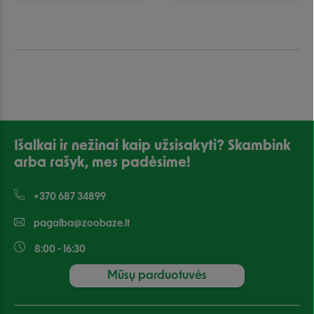
Išalkai ir nežinai kaip užsisakyti? Skambink
arba rašyk, mes padėsime!
+370 687 34899
pagalba@zoobaze.lt
8:00 - 16:30
Mūsų parduotuvės