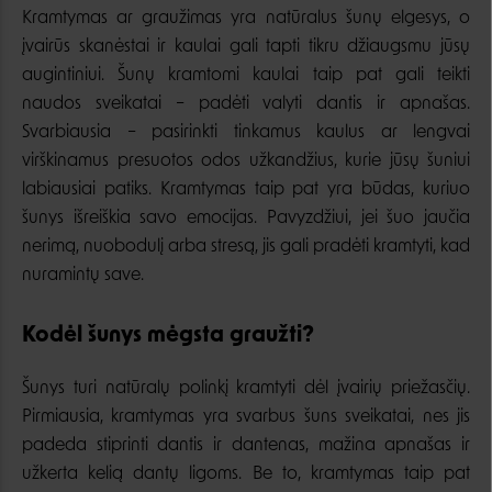
Kramtymas ar graužimas yra natūralus šunų elgesys, o
įvairūs skanėstai ir kaulai gali tapti tikru džiaugsmu jūsų
augintiniui. Šunų kramtomi kaulai taip pat gali teikti
naudos sveikatai – padėti valyti dantis ir apnašas.
Svarbiausia – pasirinkti tinkamus kaulus ar lengvai
virškinamus presuotos odos užkandžius, kurie jūsų šuniui
labiausiai patiks. Kramtymas taip pat yra būdas, kuriuo
šunys išreiškia savo emocijas. Pavyzdžiui, jei šuo jaučia
nerimą, nuobodulį arba stresą, jis gali pradėti kramtyti, kad
nuramintų save.
Kodėl šunys mėgsta graužti?
Šunys turi natūralų polinkį kramtyti dėl įvairių priežasčių.
Pirmiausia, kramtymas yra svarbus šuns sveikatai, nes jis
padeda stiprinti dantis ir dantenas, mažina apnašas ir
užkerta kelią dantų ligoms. Be to, kramtymas taip pat