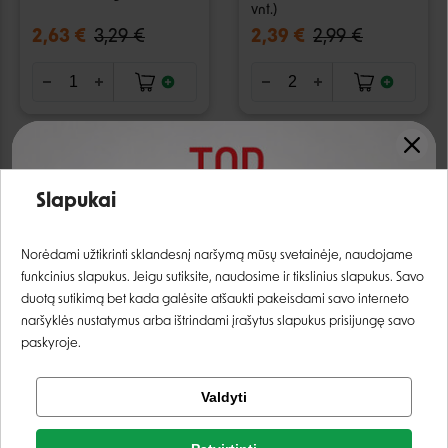
vnt.)
2,63 €
3,29 €
2,39 €
2,99 €
AKCIJA
Slapukai
−20%
Prisijungti
Norėdami užtikrinti sklandesnį naršymą mūsų svetainėje, naudojame
funkcinius slapukus. Jeigu sutiksite, naudosime ir tikslinius slapukus. Savo
Registruotis
duotą sutikimą bet kada galėsite atšaukti pakeisdami savo interneto
naršyklės nustatymus arba ištrindami įrašytus slapukus prisijungę savo
paskyroje.
Brit Dental Stick Mobility
BioPlanet Training Bits
skanėstas šunims - 7 vnt.
skanėstai ėrienos ir
Tikrinti užsakymą
kokosų kubeliai šunims -
Valdyti
Facebook
100 g
2,49 €
2,39 €
2,99 €