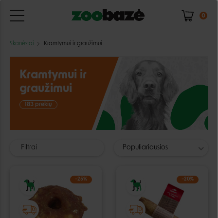
0
Skanėstai
Kramtymui ir graužimui
Kramtymui ir
graužimui
183 prekių
Filtrai
Populiariausios
−25%
−20%