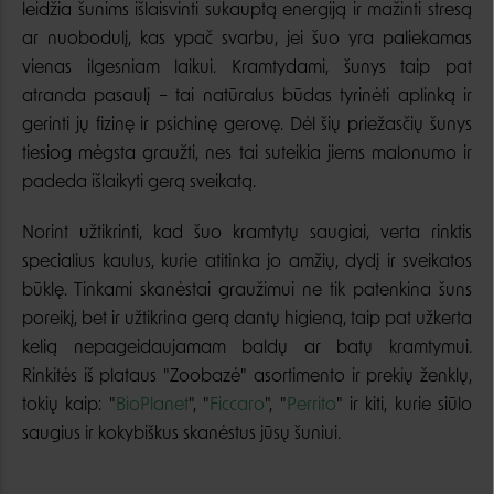
leidžia šunims išlaisvinti sukauptą energiją ir mažinti stresą
ar nuobodulį, kas ypač svarbu, jei šuo yra paliekamas
vienas ilgesniam laikui. Kramtydami, šunys taip pat
atranda pasaulį – tai natūralus būdas tyrinėti aplinką ir
gerinti jų fizinę ir psichinę gerovę. Dėl šių priežasčių šunys
tiesiog mėgsta graužti, nes tai suteikia jiems malonumo ir
padeda išlaikyti gerą sveikatą.
Norint užtikrinti, kad šuo kramtytų saugiai, verta rinktis
specialius kaulus, kurie atitinka jo amžių, dydį ir sveikatos
būklę. Tinkami skanėstai graužimui ne tik patenkina šuns
poreikį, bet ir užtikrina gerą dantų higieną, taip pat užkerta
kelią nepageidaujamam baldų ar batų kramtymui.
Rinkitės iš plataus "Zoobazė" asortimento ir prekių ženklų,
tokių kaip: "
BioPlanet
", "
Ficcaro
", "
Perrito
" ir kiti, kurie siūlo
saugius ir kokybiškus skanėstus jūsų šuniui.