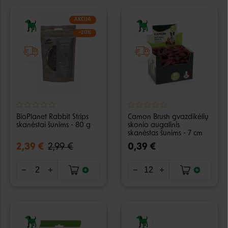
AKCIJA
−20%
BioPlanet Rabbit Strips
Camon Brush gvazdikėlių
skanėstai šunims - 80 g
skonio augalinis
skanėstas šunims - 7 cm
2,39 €
2,99 €
0,39 €