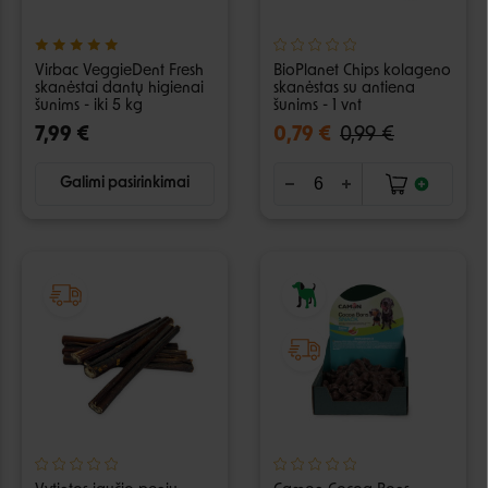
Virbac VeggieDent Fresh
BioPlanet Chips kolageno
skanėstai dantų higienai
skanėstas su antiena
šunims - iki 5 kg
šunims - 1 vnt
7,99 €
0,79 €
0,99 €
Galimi pasirinkimai