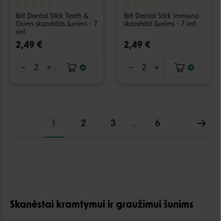
Brit Dental Stick Teeth &
Brit Dental Stick Immuno
Gums skanėstas šunims - 7
skanėstai šunims - 7 vnt.
vnt.
2,49 €
2,49 €
1
2
3
6
…
Skanėstai kramtymui ir graužimui šunims