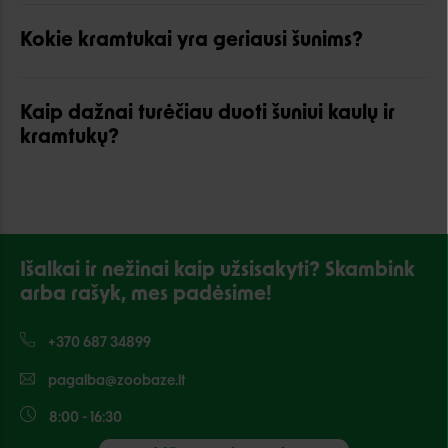
Kokie kramtukai yra geriausi šunims?
Kaip dažnai turėčiau duoti šuniui kaulų ir
kramtukų?
Išalkai ir nežinai kaip užsisakyti? Skambink
arba rašyk, mes padėsime!
+370 687 34899
pagalba@zoobaze.lt
8:00 - 16:30