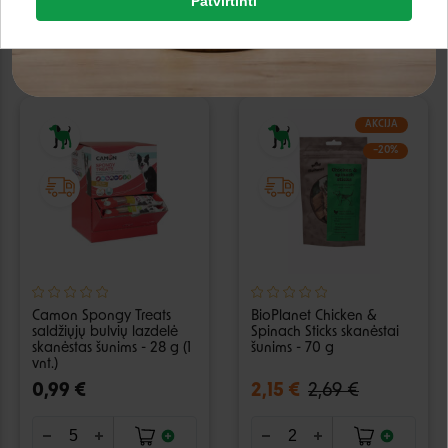
Patvirtinti
Google
Negalite prisijungti prie paskyros?
AKCIJA
−20%
Camon Spongy Treats
BioPlanet Chicken &
saldžiųjų bulvių lazdelė
Spinach Sticks skanėstai
skanėstas šunims - 28 g (1
šunims - 70 g
vnt.)
0,99 €
2,15 €
2,69 €