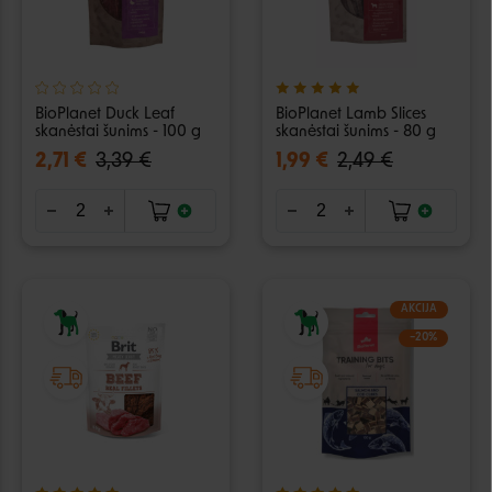
BioPlanet Duck Leaf
BioPlanet Lamb Slices
skanėstai šunims - 100 g
skanėstai šunims - 80 g
2,71 €
3,39 €
1,99 €
2,49 €
AKCIJA
−20%