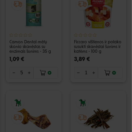
Camon Dental mėtų
Ficcaro vištienos ir polako
skonio skanėstas su
susukti skanėstai šunims ir
enzimais šunims - 35 g
katėms - 100 g
1,09 €
3,89 €