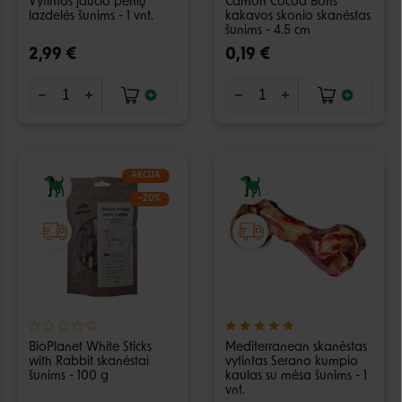
Vytintos jaučio penių
Camon Cocoa Bons
lazdelės šunims - 1 vnt.
kakavos skonio skanėstas
šunims - 4.5 cm
2,99 €
0,19 €
AKCIJA
−20%
BioPlanet White Sticks
Mediterranean skanėstas
with Rabbit skanėstai
vytintas Serano kumpio
šunims - 100 g
kaulas su mėsa šunims - 1
vnt.