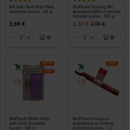
Brit Jerky Beef Real Fillets
BioPlanet Training Bits
skanėstas šunims - 80 g
skanėstai lašišos ir menkės
kubeliai šunims - 100 g
2,69 €
2,39 €
2,99 €
AKCIJA
−20%
−20%
BioPlanet White Sticks
BioPlanet kolageno
with Duck skanėstai
pagaliukas su antiena
šunims - 100 g
skanėstas šunims - L (1