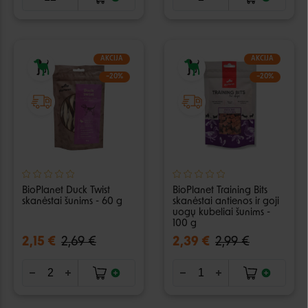
AKCIJA
AKCIJA
−20%
−20%
BioPlanet Duck Twist
BioPlanet Training Bits
skanėstai šunims - 60 g
skanėstai antienos ir goji
uogų kubeliai šunims -
100 g
2,15 €
2,69 €
2,39 €
2,99 €