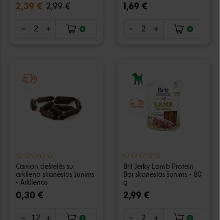
2,39 €
2,99 €
1,69 €
Camon dešrelės su
Brit Jerky Lamb Protein
arkliena skanėstas šunims
Bar skanėstas šunims - 80
- Arklienos
g
0,30 €
2,99 €