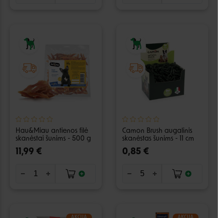
Hau&Miau antienos filė
Camon Brush augalinis
skanėstai šunims - 500 g
skanėstas šunims - 11 cm
11,99 €
0,85 €
AKCIJA
AKCIJA