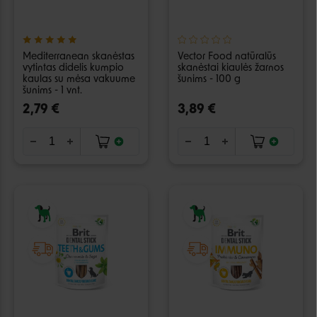
Mediterranean skanėstas
Vector Food natūralūs
vytintas didelis kumpio
skanėstai kiaulės žarnos
kaulas su mėsa vakuume
šunims - 100 g
šunims - 1 vnt.
2,79 €
3,89 €