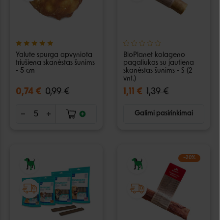
Yalute spurga apvyniota
BioPlanet kolageno
triušiena skanėstas šunims
pagaliukas su jautiena
- 5 cm
skanėstas šunims - S (2
vnt.)
0,74 €
0,99 €
1,11 €
1,39 €
Galimi pasirinkimai
−20%