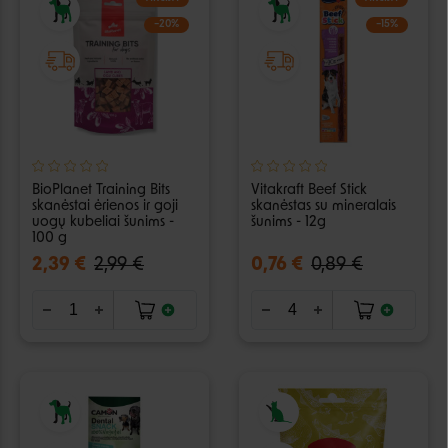
−20%
−15%
BioPlanet Training Bits
Vitakraft Beef Stick
skanėstai ėrienos ir goji
skanėstas su mineralais
uogų kubeliai šunims -
šunims - 12g
100 g
2,39 €
2,99 €
0,76 €
0,89 €