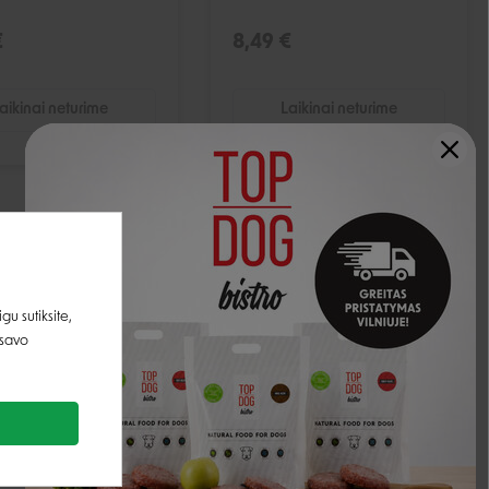
€
8,49 €
aikinai neturime
Laikinai neturime
u sutiksite,
 savo