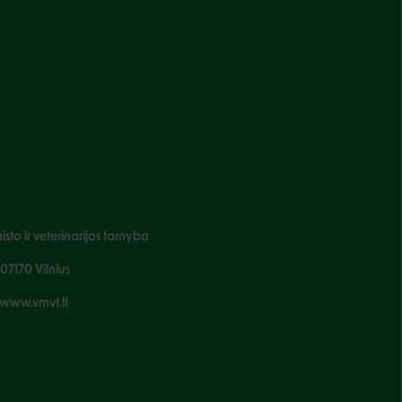
sto ir veterinarijos tarnyba
-07170 Vilnius
www.vmvt.lt