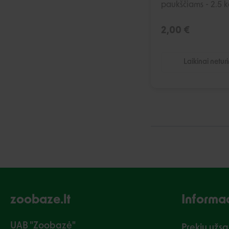
paukščiams - 2.5 
2,00 €
Laikinai netur
zoobaze.lt
Informac
UAB "Zoobazė"
Prekių užs