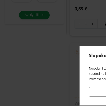
3,59 €
Išvalyti filtrus
I
Slapuka
Norėdami užt
naudosime ir
interneto na
Vitakraft Sandy sm