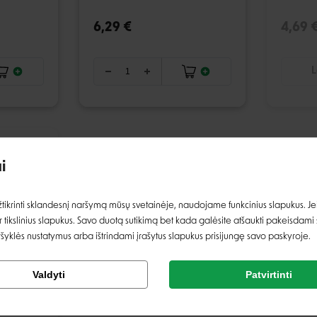
6,29 €
4,69 
L
ŠPARDUOTA
i
Prisijungti
ikrinti sklandesnį naršymą mūsų svetainėje, naudojame funkcinius slapukus. Jeig
 tikslinius slapukus. Savo duotą sutikimą bet kada galėsite atšaukti pakeisdami
Registruotis
ršyklės nustatymus arba ištrindami įrašytus slapukus prisijungę savo paskyroje.
Tikrinti užsakymą
Valdyti
Patvirtinti
ėlis
Facebook
Google