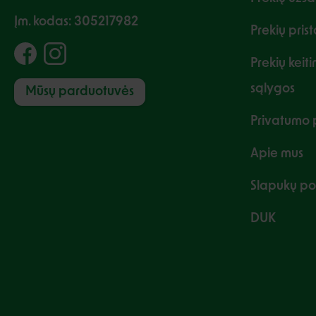
Įm. kodas: 305217982
Prekių pris
Prekių keit
sąlygos
Mūsų parduotuvės
Privatumo p
Apie mus
Slapukų pol
DUK