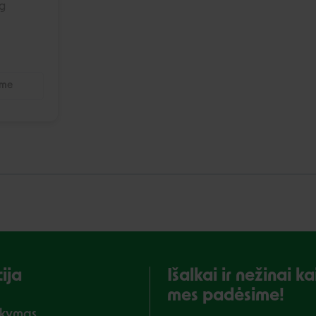
kg
Negalite prisijungti prie paskyros?
ime
ija
Išalkai ir nežinai 
mes padėsime!
akymas