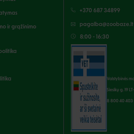
+370 687 34899
tatymas
pagalba@zoobaze.lt
imo ir grąžinimo
8:00 - 16:30
olitika
itika
Valstybinės mai
Siesikų g. 19 LT
8 800 40 403 