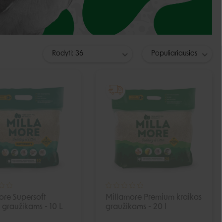
Guoliai ir patiesimai
Dubenėliai ir maitinimas
Narvai
Dubenėliai
Durų landos
Automatinės girdyklos ir šėryklos
Rodyti: 36
Populiariausios
Maisto talpyklos
IŠPARDUOTA
IŠPARDUOTA
ore Supersoft
Millamore Premium kraikas
 graužikams - 10 L
graužikams - 20 l