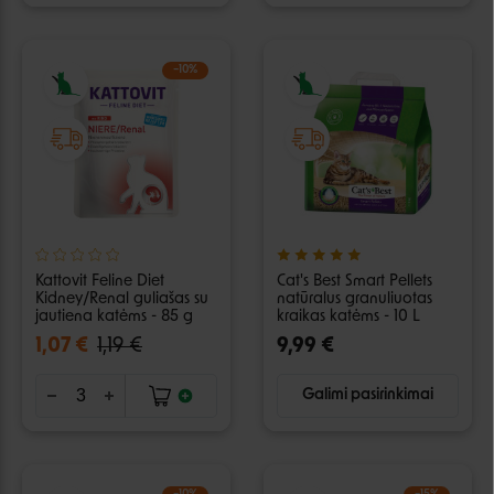
−10%
Kattovit Feline Diet
Cat's Best Smart Pellets
Kidney/Renal guliašas su
natūralus granuliuotas
jautiena katėms - 85 g
kraikas katėms - 10 L
1,07 €
1,19 €
9,99 €
Galimi pasirinkimai