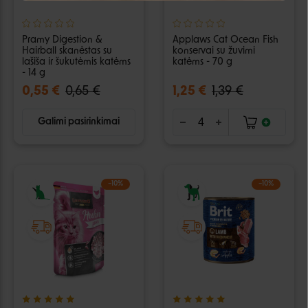
Negalite prisijungti prie paskyros?
Pramy Digestion &
Applaws Cat Ocean Fish
Hairball skanėstas su
konservai su žuvimi
lašiša ir šukutėmis katėms
katėms - 70 g
- 14 g
0,55 €
0,65 €
1,25 €
1,39 €
Galimi pasirinkimai
−10%
−10%