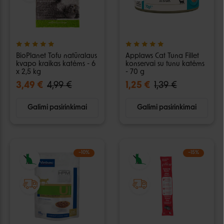
BioPlanet Tofu natūralaus
Applaws Cat Tuna Fillet
kvapo kraikas katėms - 6
konservai su tunu katėms
x 2,5 kg
- 70 g
3,49 €
4,99 €
1,25 €
1,39 €
Galimi pasirinkimai
Galimi pasirinkimai
−10%
−15%