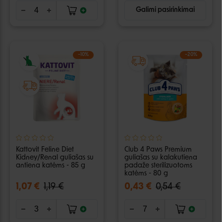
Galimi pasirinkimai
−10%
−20%
Kattovit Feline Diet
Club 4 Paws Premium
Kidney/Renal guliašas su
guliašas su kalakutiena
antiena katėms - 85 g
padaže sterilizuotoms
katėms - 80 g
1,07 €
1,19 €
0,43 €
0,54 €