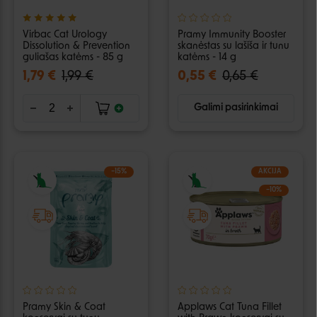
Virbac Cat Urology
Pramy Immunity Booster
Dissolution & Prevention
skanėstas su lašiša ir tunu
guliašas katėms - 85 g
katėms - 14 g
1,79 €
1,99 €
0,55 €
0,65 €
Galimi pasirinkimai
−15%
AKCIJA
−10%
Pramy Skin & Coat
Applaws Cat Tuna Fillet