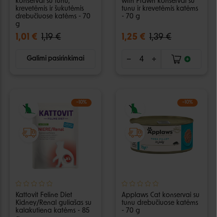
konservai su tunu,
with Prawn konservai su
krevetėmis ir šukutėmis
tunu ir krevetėmis katėms
drebučiuose katėms - 70
- 70 g
g
1,01 €
1,19 €
1,25 €
1,39 €
Galimi pasirinkimai
−10%
−10%
Kattovit Feline Diet
Applaws Cat konservai su
Kidney/Renal guliašas su
tunu drebučiuose katėms
kalakutiena katėms - 85
- 70 g