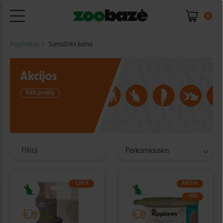
0
Pagrindinis
Sumažinta kaina
Akcijos
948 prekių
Filtrai
Perkamiausios
-1,50 €
AKCIJA
−10%