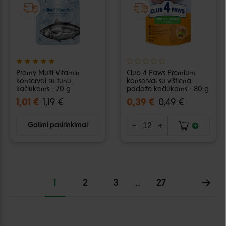
Pramy Multi-Vitamin
Club 4 Paws Premium
konservai su tunu
konservai su vištiena
kačiukams - 70 g
padaže kačiukams - 80 g
1,01 €
1,19 €
0,39 €
0,49 €
Galimi pasirinkimai
1
2
3
27
…