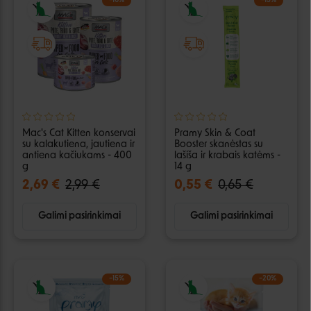
−10%
−15%
Mac's Cat Kitten konservai
Pramy Skin & Coat
su kalakutiena, jautiena ir
Booster skanėstas su
antiena kačiukams - 400
lašiša ir krabais katėms -
g
14 g
2,69 €
2,99 €
0,55 €
0,65 €
Galimi pasirinkimai
Galimi pasirinkimai
−15%
−20%