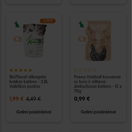
-2,50 €
BioPlanet silikagelio
Pramy Hairball konservai
kraikas katėms - 3.8l,
su tunu ir vištiena
Vaikiškos pudros
drebučiuose katėms - 12 x
70g
1,99 €
4,49 €
0,99 €
Galimi pasirinkimai
Galimi pasirinkimai