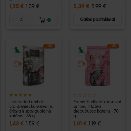
1,25 €
1,39 €
5,39 €
5,99 €
Galimi pasirinkimai
−10%
−15%
Leonardo Lamb &
Pramy Sterilized konservai
Cranberries konservai su
su tunu ir lašiša
ėriena ir spanguolėmis
drebučiuose katėms - 70
katėms - 85 g
g
1,43 €
1,59 €
1,01 €
1,19 €