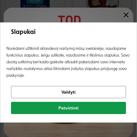
Slapukai
Club 4 Paws Premium
Animonda Vom Feinsten
konservai su ėriena
konservai su įvairiomis
padaže mažų veislių
mėsomis katėms - 100 g
Prisijungti
šunims - 100 g
Norėdami užtikrinti sklandesnį naršymą mūsų svetainėje, naudojame
0,47 €
0,59 €
1,10 €
1,29 €
funkcinius slapukus. Jeigu sutiksite, naudosime ir tikslinius slapukus. Savo
Registruotis
duotą sutikimą bet kada galėsite atšaukti pakeisdami savo interneto
naršyklės nustatymus arba ištrindami įrašytus slapukus prisijungę savo
paskyroje.
Tikrinti užsakymą
Valdyti
Facebook
−15%
AKCIJA
−10%
Patvirtinti
Google