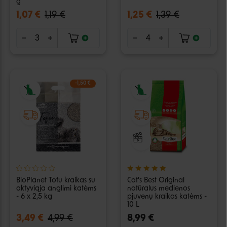
g
1,07 €
1,19 €
1,25 €
1,39 €
-1,50 €
BioPlanet Tofu kraikas su
Cat's Best Original
aktyviąja anglimi katėms
natūralus medienos
- 6 x 2,5 kg
pjuvenų kraikas katėms -
10 L
3,49 €
4,99 €
8,99 €