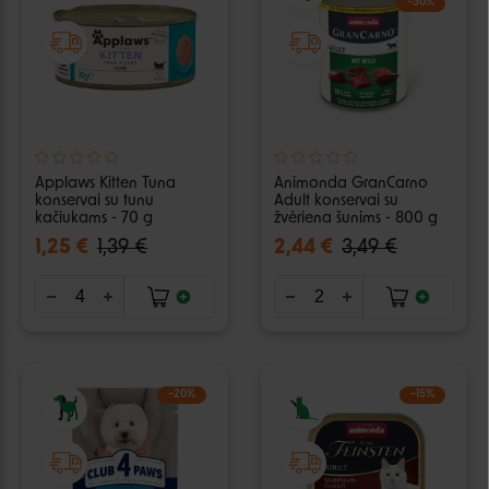
−30%
Applaws Kitten Tuna
Animonda GranCarno
konservai su tunu
Adult konservai su
kačiukams - 70 g
žvėriena šunims - 800 g
1,25 €
1,39 €
2,44 €
3,49 €
−20%
−15%