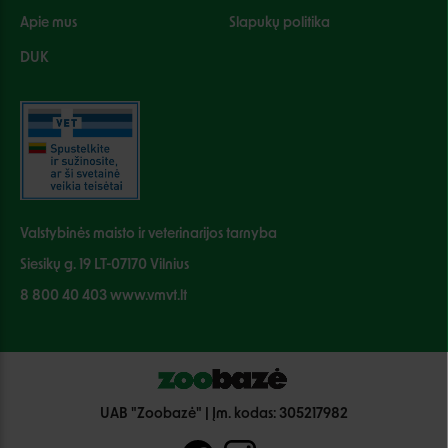
Apie mus
Slapukų politika
DUK
Valstybinės maisto ir veterinarijos tarnyba
Siesikų g. 19 LT-07170 Vilnius
8 800 40 403 www.vmvt.lt
UAB "Zoobazė" | Įm. kodas: 305217982