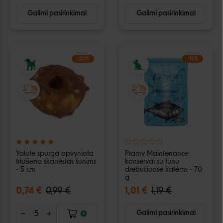
Galimi pasirinkimai
Galimi pasirinkimai
−25%
−15%
Yalute spurga apvyniota
Pramy Maintenance
triušiena skanėstas šunims
konservai su tunu
- 5 cm
drebučiuose katėms - 70
g
0,74 €
0,99 €
1,01 €
1,19 €
Galimi pasirinkimai