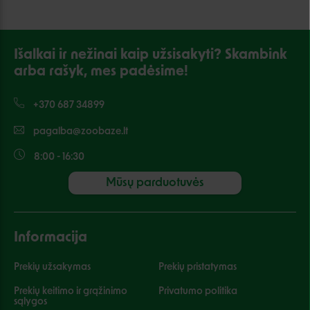
Išalkai ir nežinai kaip užsisakyti? Skambink
arba rašyk, mes padėsime!
+370 687 34899
pagalba@zoobaze.lt
8:00 - 16:30
Mūsų parduotuvės
Informacija
Prekių užsakymas
Prekių pristatymas
Prekių keitimo ir grąžinimo
Privatumo politika
sąlygos