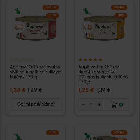
AKCIJA
AKCIJA
−10%
−10%
Applaws Cat konservai su
Applaws Cat Chicken
vištiena ir antiena sultinyje
Breast konservai su
katėms - 70 g
vištienos krūtinėle katėms
- 70 g
1,34 €
1,49 €
1,25 €
1,39 €
Galimi pasirinkimai
−10%
AKCIJA