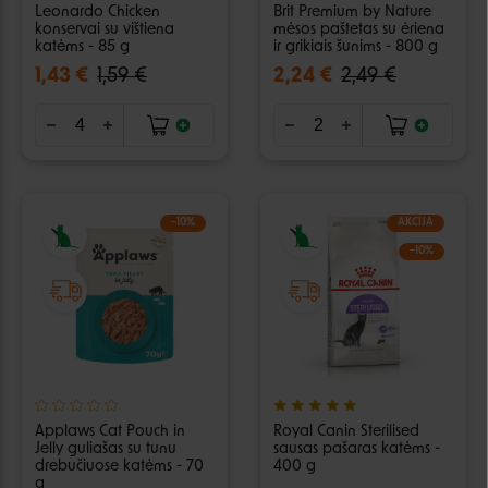
Leonardo Chicken
Brit Premium by Nature
konservai su vištiena
mėsos paštetas su ėriena
katėms - 85 g
ir grikiais šunims - 800 g
1,43 €
1,59 €
2,24 €
2,49 €
−10%
AKCIJA
−10%
Applaws Cat Pouch in
Royal Canin Sterilised
Jelly guliašas su tunu
sausas pašaras katėms -
drebučiuose katėms - 70
400 g
g