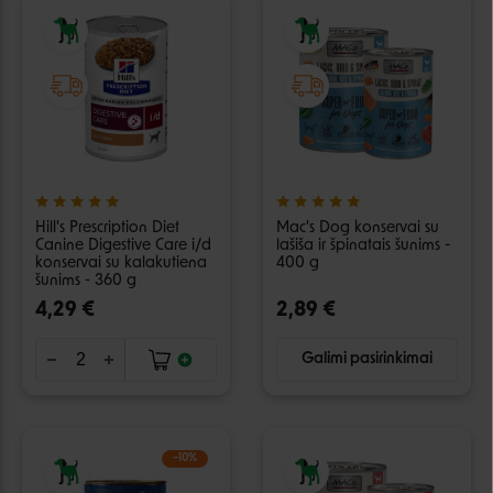
Hill's Prescription Diet
Mac's Dog konservai su
Canine Digestive Care i/d
lašiša ir špinatais šunims -
konservai su kalakutiena
400 g
šunims - 360 g
4,29 €
2,89 €
Galimi pasirinkimai
−10%