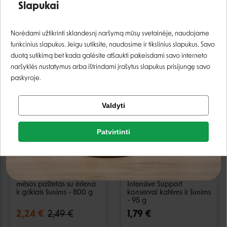
Slapukai
0,99 €
2,44 €
3,49 €
Prisijungti
Norėdami užtikrinti sklandesnį naršymą mūsų svetainėje, naudojame
funkcinius slapukus. Jeigu sutiksite, naudosime ir tikslinius slapukus. Savo
Registruotis
duotą sutikimą bet kada galėsite atšaukti pakeisdami savo interneto
naršyklės nustatymus arba ištrindami įrašytus slapukus prisijungę savo
paskyroje.
−10%
Tikrinti užsakymą
Valdyti
Facebook
Patvirtinti
Google
Brit Premium by Nature
Specific F/C-IN-W
mėsos paštetas su ėriena
Intensive Support
Negalite prisijungti prie paskyros?
ir grikiais šunims - 800 g
konservai katėms ir šunims
- 95 g
2,24 €
2,49 €
1,79 €