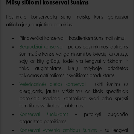
Mūsų siūlomi konservai šunims
Pasirinkite konservuotą šunų maistą, kuris geriausiai
atitinka jūsų augintinio poreikius:
Pilnaverčiai konservai – kasdieniam šuns maitinimui.
Begrūdžiai konservai
- puikus pasirinkimas jautriems
šunims. Šie konservai gaminami be kviečių, kukurūzų,
sojų ar kitų grūdų, todėl yra lengvai virškinami ir
tinka augintiniams, kurių mityboje prioritetas
teikiamas natūraliems ir sveikiems produktams.
Veterinarinės dietos konservai
– skirti šunims su
alergijomis, jautriu virškinimu ar kitais specifiniais
poreikiais. Padeda kontroliuoti svorį arba spręsti
tam tikras sveikatos problemas.
Konservai šuniukams
– pritaikyti augančio
organizmo poreikiams.
Konservai vyresnio amžiaus šunims
– su lengvai