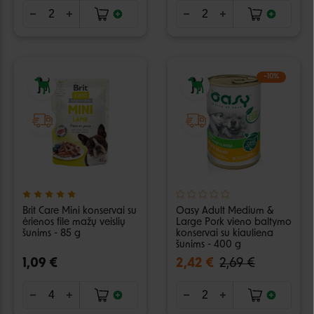
−10%
Brit Care Mini konservai su
Oasy Adult Medium &
ėrienos file mažų veislių
Large Pork vieno baltymo
šunims - 85 g
konservai su kiauliena
šunims - 400 g
1,09 €
2,42 €
2,69 €