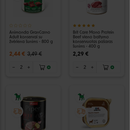
Animonda GranCarno
Brit Care Mono Protein
Adult konservai su
Beef vieno baltymo
žvėriena šunims - 800 g
konservuotas pašaras
šunims - 400 g
2,44 €
3,49 €
2,29 €