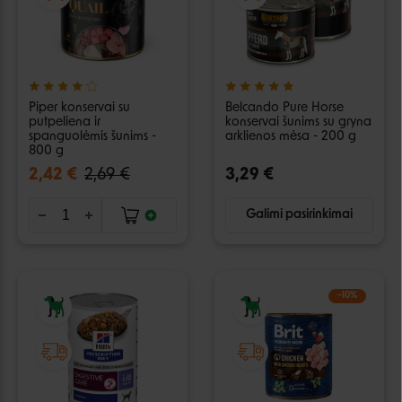
Piper konservai su
Belcando Pure Horse
putpeliena ir
konservai šunims su gryna
spanguolėmis šunims -
arklienos mėsa - 200 g
800 g
2,42 €
2,69 €
3,29 €
Galimi pasirinkimai
−10%