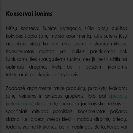
Konservai šunims
Mūsų konservų šunims kategorija siūlo platų aukštos
kokybės šlapio šunų maisto asortimentą, kuris suteiks jūsų
augintiniui viską, ko jam reikia sveikai ir skaniai mitybai.
Konservuotas maistas yra puikus pasirinkimas tiek
šuniukams, tiek suaugusiems šunims, nes jis ne tik užtikrina
optimalų drėgmės kiekį, bet ir pasižymi įvairiomis
tekstūromis bei skonių galimybėmis.
Zoobazė asortimente rasite produktų, pritaikytų įvairioms
šunų veislėms ir amžiaus grupėms, taip pat
specialių
(veterinarinių) dietų
, skirtų šunims su jautriais skrandžiais ar
specifiniais mitybos poreikiais. Konservuotas pašaras
dažnai turi didesnį mėsos kiekį ir mažiau dirbtinių priedų,
todėl jis yra ne tik skanus, bet ir maistingas. Be to, konservai