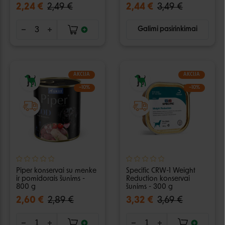
2,24 €
2,49 €
2,44 €
3,49 €
Galimi pasirinkimai
AKCIJA
AKCIJA
−10%
−10%
Piper konservai su menke
Specific CRW-1 Weight
ir pomidorais šunims -
Reduction konservai
800 g
šunims - 300 g
2,60 €
2,89 €
3,32 €
3,69 €