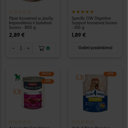
Piper konservai su jaučių
Specific CIW Digestive
kepenėlėmis ir bulvėmis
Support konservai šunims
šunims - 800 g
- 100 g
2,89 €
1,89 €
Galimi pasirinkimai
AKCIJA
−20%
−30%