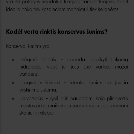
yra itin patogūs naudoti ir lengvai transportuojami, todėl
idealiai tinka tiek kasdieniam maitinimui, tiek kelionėms.
Kodėl verta rinktis konservus šunims?
Konservai šunims yra:
Drėgmės šaltinis – padeda palaikyti tinkamą
hidrataciją, ypač jei jūsų šuo vartoja mažai
vandens.
Lengvai virškinami – idealūs šunims su jautria
virškinimo sistema.
Universalūs – gali būti naudojami kaip pilnavertis
maistas arba maišomi su sausu maistu papildomam
skoniui ir mitybai.