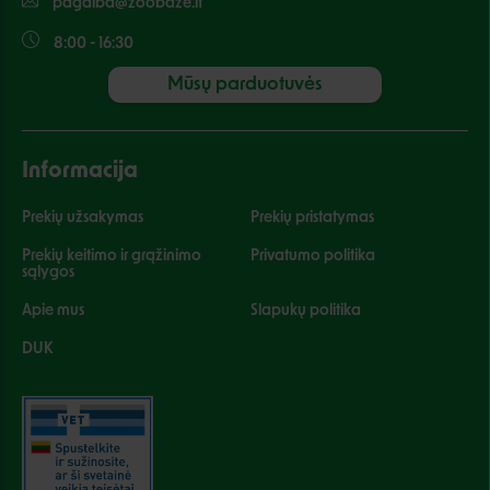
pagalba@zoobaze.lt
8:00 - 16:30
Mūsų parduotuvės
Informacija
Prekių užsakymas
Prekių pristatymas
Prekių keitimo ir grąžinimo
Privatumo politika
sąlygos
Apie mus
Slapukų politika
DUK