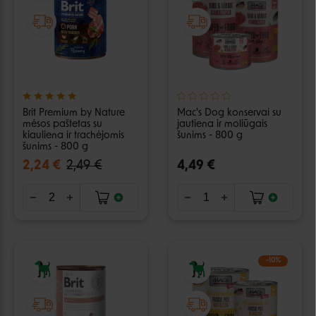
Brit Premium by Nature
Mac's Dog konservai su
mėsos paštetas su
jautiena ir moliūgais
kiauliena ir trachėjomis
šunims - 800 g
šunims - 800 g
2,24 €
2,49 €
4,49 €
−10%