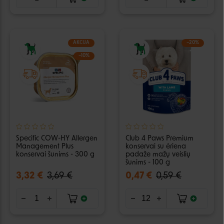
AKCIJA
−20%
−10%
Specific COW-HY Allergen
Club 4 Paws Premium
Management Plus
konservai su ėriena
konservai šunims - 300 g
padaže mažų veislių
šunims - 100 g
3,32 €
3,69 €
0,47 €
0,59 €