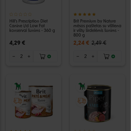
Hill's Prescription Diet
Brit Premium by Nature
Canine i/d Low Fat
mėsos paštetas su vištiena
konservai šunims - 360 g
ir vištų širdelėmis šunims -
800 g
4,29 €
2,24 €
2,49 €