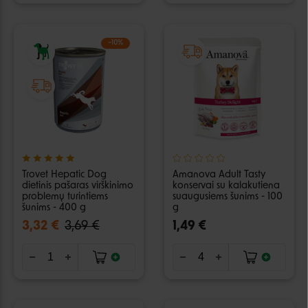
−10%
Trovet Hepatic Dog
Amanova Adult Tasty
dietinis pašaras virškinimo
konservai su kalakutiena
problemų turintiems
suaugusiems šunims - 100
šunims - 400 g
g
3,32 €
3,69 €
1,49 €