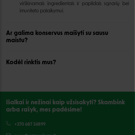
virškinamais ingredientais ir papildais sąnarių bei
imuniteto palaikymui.
Ar galima konservus maišyti su sausu
maistu?
Kodėl rinktis mus?
Išalkai ir nežinai kaip užsisakyti? Skambink
arba rašyk, mes padėsime!
+370 687 34899