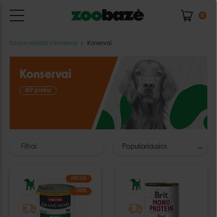
0
Sausas maistas ir konservai
Konservai
Konservai
417 prekių
Filtrai
Populiariausios
AKCIJA
−30%