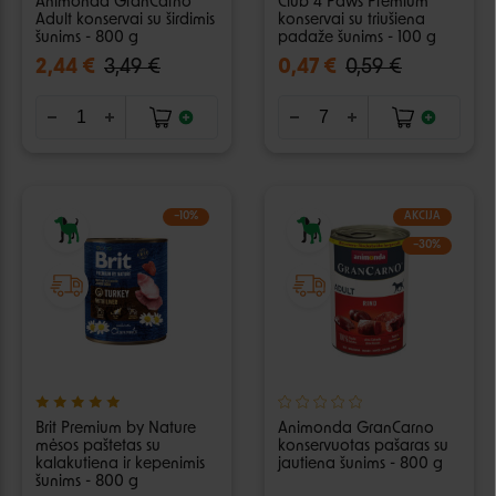
Animonda GranCarno
Club 4 Paws Premium
Adult konservai su širdimis
konservai su triušiena
šunims - 800 g
padaže šunims - 100 g
2,44 €
3,49 €
0,47 €
0,59 €
−10%
AKCIJA
−30%
Brit Premium by Nature
Animonda GranCarno
mėsos paštetas su
konservuotas pašaras su
kalakutiena ir kepenimis
jautiena šunims - 800 g
šunims - 800 g