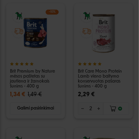
−10%
Brit Premium by Nature
Brit Care Mono Protein
mėsos paštetas su
Lamb vieno baltymo
jautiena ir žarnokais
konservuotas pašaras
šunims - 400 g
šunims - 400 g
1,34 €
1,49 €
2,29 €
Galimi pasirinkimai