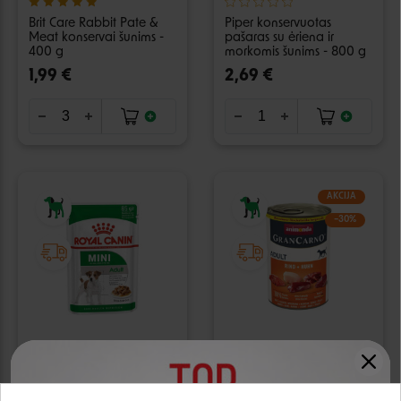
Brit Care Rabbit Pate &
Piper konservuotas
Meat konservai šunims -
pašaras su ėriena ir
400 g
morkomis šunims - 800 g
1,99 €
2,69 €
AKCIJA
−30%
Royal Canin Mini Adult
Animonda GranCarno
konservai suaugusiems
konservai su jautiena ir
šunims - 85 g
vištiena šunims - 800 g