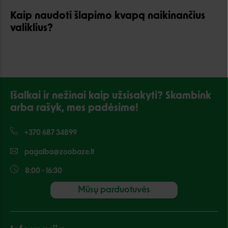
Kaip naudoti šlapimo kvapą naikinančius
valiklius?
Išalkai ir nežinai kaip užsisakyti? Skambink
arba rašyk, mes padėsime!
+370 687 34899
pagalba@zoobaze.lt
8:00 - 16:30
Mūsų parduotuvės