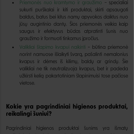
Priemonės nuo kramtymo ir graužimo
– specialiai
sukurti purškalai ir kiti produktai, skirti apsaugoti
baldus, batus bei kitus namų apyvokos daiktus nuo
jūsų augintinio dantų. Šios priemonės veikia kaip
saugus ir efektyvus būdas atpratinti šunis nuo
graužimo ir formuoti tinkamus įpročius.
Valikliai šlapimo kvapui naikinti
– būtina priemonė
norint namuose išlaikyti švarą, pašalinti nemalonius
kvapus ir dėmes iš kilimų, baldų ar grindų. Šie
valikliai ne tik neutralizuoja kvapus, bet ir padeda
užkirsti kelią pakartotiniam šlapinimuisi tose pačiose
vietose.
Kokie yra pagrindiniai higienos produktai,
reikalingi šuniui?
Pagrindiniai higienos produktai šunims yra išmatų