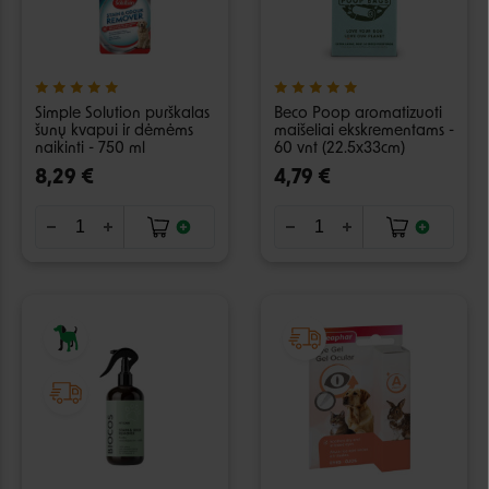
Simple Solution purškalas
Beco Poop aromatizuoti
šunų kvapui ir dėmėms
maišeliai ekskrementams -
naikinti - 750 ml
60 vnt (22.5x33cm)
8,29 €
4,79 €