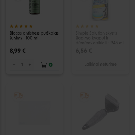
Biocos antistress purškalas
Simple Solution skystis
šunims - 100 ml
šlapimo kvapui ir
dėmėms naikinti - 945 ml
8,99 €
6,56 €
Laikinai neturime
IŠPARDUOTA
IŠPARDUOTA