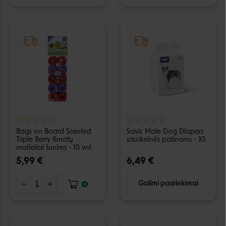
Bags on Board Scented
Savic Male Dog Diapers
Triple Berry išmatų
sauskelnės patinams - XS
maišeliai šunims - 10 vnt.
5,99 €
6,49 €
Galimi pasirinkimai