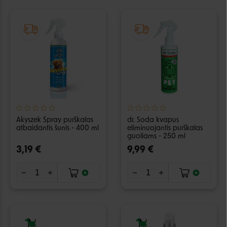
Akyszek Spray purškalas
dr. Soda kvapus
atbaidantis šunis - 400 ml
eliminuojantis purškalas
guoliams - 250 ml
3,19 €
9,99 €