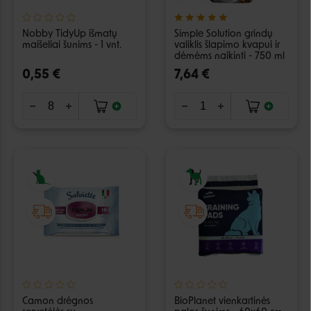
Nobby TidyUp išmatų
Simple Solution grindų
maišeliai šunims - 1 vnt.
valiklis šlapimo kvapui ir
dėmėms naikinti - 750 ml
0,55 €
7,64 €
Camon drėgnos
BioPlanet vienkartinės