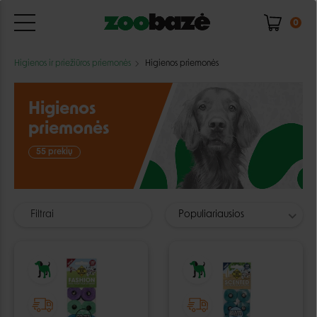
0
Higienos ir priežiūros priemonės
Higienos priemonės
Higienos
priemonės
55 prekių
Filtrai
Populiariausios