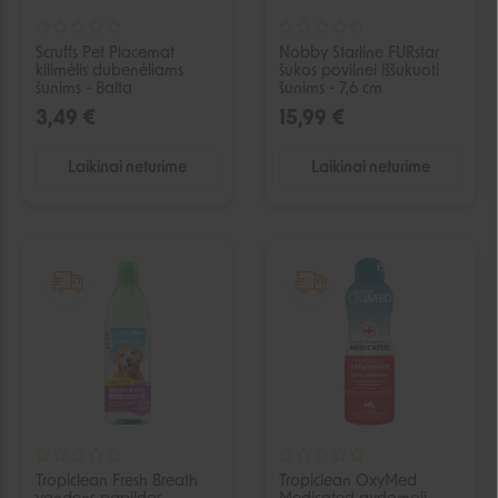
Scruffs Pet Placemat
Nobby Starline FURstar
kilimėlis dubenėliams
šukos povilnei iššukuoti
šunims - Balta
šunims - 7,6 cm
3,49 €
15,99 €
Laikinai neturime
Laikinai neturime
IŠPARDUOTA
IŠPARDUOTA
Tropiclean Fresh Breath
Tropiclean OxyMed