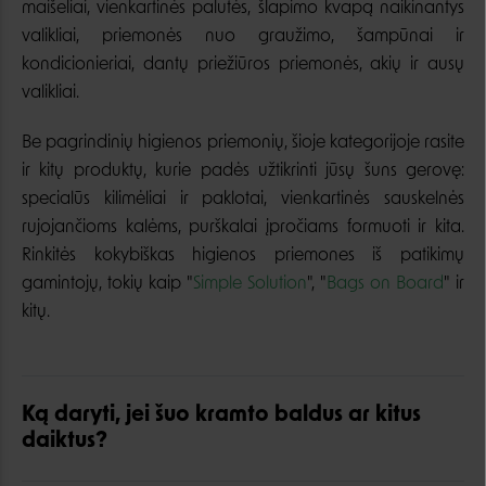
maišeliai, vienkartinės palutės, šlapimo kvapą naikinantys
valikliai, priemonės nuo graužimo, šampūnai ir
kondicionieriai, dantų priežiūros priemonės, akių ir ausų
valikliai.
Be pagrindinių higienos priemonių, šioje kategorijoje rasite
ir kitų produktų, kurie padės užtikrinti jūsų šuns gerovę:
specialūs kilimėliai ir paklotai, vienkartinės sauskelnės
rujojančioms kalėms, purškalai įpročiams formuoti ir kita.
Rinkitės kokybiškas higienos priemones iš patikimų
gamintojų, tokių kaip "
Simple Solution
", "
Bags on Board
" ir
kitų.
Ką daryti, jei šuo kramto baldus ar kitus
daiktus?