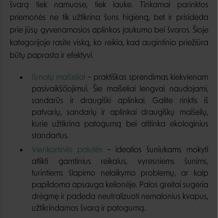
švarą tiek namuose, tiek lauke. Tinkamai parinktos
priemonės ne tik užtikrina šuns higieną, bet ir prisideda
prie jūsų gyvenamosios aplinkos jaukumo bei švaros. Šioje
kategorijoje rasite viską, ko reikia, kad augintinio priežiūra
būtų paprasta ir efektyvi.
Išmatų maišeliai
– praktiškas sprendimas kiekvienam
pasivaikščiojimui. Šie maišeliai lengvai naudojami,
sandarūs ir draugiški aplinkai. Galite rinktis iš
patvarių, sandarių ir aplinkai draugiškų maišelių,
kurie užtikrina patogumą bei atitinka ekologinius
standartus.
Vienkartinės palutės
– idealios šuniukams mokyti
atlikti gamtinius reikalus, vyresniems šunims,
turintiems šlapimo nelaikymo problemų, ar kaip
papildoma apsauga kelionėje. Palos greitai sugeria
drėgmę ir padeda neutralizuoti nemalonius kvapus,
užtikrindamos švarą ir patogumą.