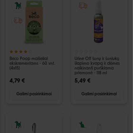
Beco Poop maišeliai
Urine Off šunų ir šuniukų
ekskrementams - 60 vnt.
šlapimo kvapą ir dėmes
(4x15)
naikinanti purškiama
priemonė - 118 ml
4,79 €
5,49 €
Galimi pasirinkimai
Galimi pasirinkimai