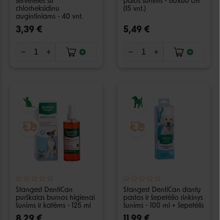
servetėlės su
palos šunims - 60x60 cm
chlorheksidinu
(15 vnt.)
augintiniams - 40 vnt.
3,39 €
5,49 €
Stangest DentiCan
Stangest DentiCan dantų
purškalas burnos higienai
pastos ir šepetėlio rinkinys
šunims ir katėms - 125 ml
šunims - 100 ml + šepetėlis
8,29 €
11,99 €