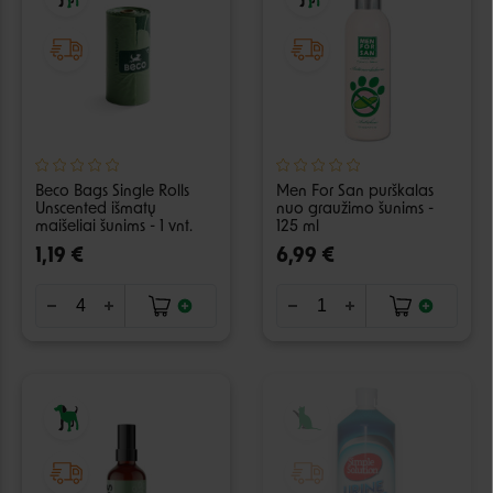
Beco Bags Single Rolls
Men For San purškalas
Unscented išmatų
nuo graužimo šunims -
maišeliai šunims - 1 vnt.
125 ml
1,19 €
6,99 €
IŠPARDUOTA