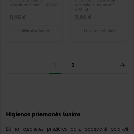
vandens papildas
Medicated gydomoji
sąnariams šunims - 473 ml
skalavimo priemonė -
592 ml
11,95 €
11,90 €
Laikinai neturime
Laikinai neturime
1
2
Higienos priemonės šunims
Būtina kasdienės priežiūros dalis, padedanti palaikyti