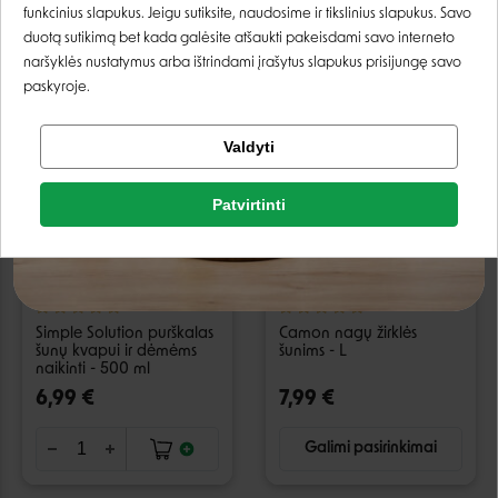
funkcinius slapukus. Jeigu sutiksite, naudosime ir tikslinius slapukus. Savo
Galimi pasirinkimai
Galimi pasirinkimai
Registruotis
duotą sutikimą bet kada galėsite atšaukti pakeisdami savo interneto
naršyklės nustatymus arba ištrindami įrašytus slapukus prisijungę savo
paskyroje.
Tikrinti užsakymą
Valdyti
Facebook
Patvirtinti
Google
Negalite prisijungti prie paskyros?
Simple Solution purškalas
Camon nagų žirklės
šunų kvapui ir dėmėms
šunims - L
naikinti - 500 ml
6,99 €
7,99 €
Galimi pasirinkimai