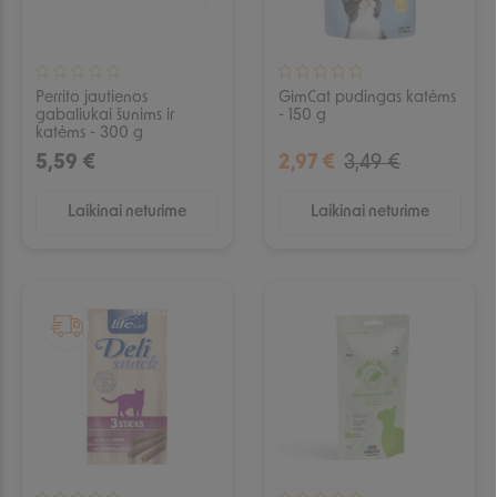
Perrito jautienos
GimCat pudingas katėms
gabaliukai šunims ir
- 150 g
katėms - 300 g
5,59 €
2,97 €
3,49 €
Laikinai neturime
Laikinai neturime
IŠPARDUOTA
IŠPARDUOTA