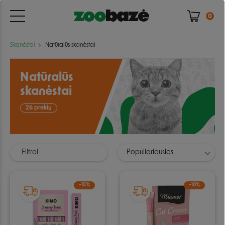
0
Skanėstai
Natūralūs skanėstai
Natūralūs
skanėstai
26 prekių
Filtrai
Populiariausios
−15%
−10%