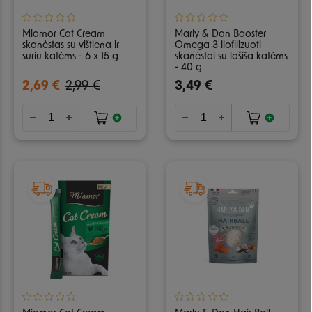
Miamor Cat Cream
Marly & Dan Booster
skanėstas su vištiena ir
Omega 3 liofilizuoti
sūriu katėms - 6 x 15 g
skanėstai su lašiša katėms
- 40 g
2,69 €
2,99 €
3,49 €