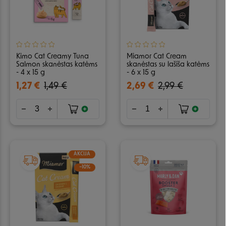
Kimo Cat Creamy Tuna
Miamor Cat Cream
Salmon skanėstas katėms
skanėstas su lašiša katėms
- 4 x 15 g
- 6 x 15 g
1,27 €
1,49 €
2,69 €
2,99 €
AKCIJA
−10%