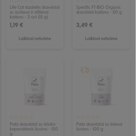
Life Cat lazdelės skanėstai
Specific FT-BIO Organic
su antiena ir vištiena
skanėstai katėms - 50 g
katėms - 3 vnt (15 g)
1,19 €
3,49 €
Laikinai neturime
Laikinai neturime
IŠPARDUOTA
IŠPARDUOTA
Pala skanėstai su ėriuko
Pala skanėstai su ėriena
kepenėlėmis šunims - 100
šunims - 100 g
g