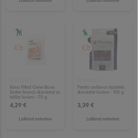
Laikinai neturime
Laikinai neturime
IŠPARDUOTA
IŠPARDUOTA
Kimo Filled Chew Bone
Perrito antienos lazdelės
žuvies formos skanėstai su
skanėstai šunims - 100 g
lašiša šunims - 70 g
4,29 €
3,39 €
Laikinai neturime
Laikinai neturime