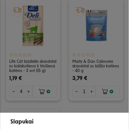
Life Cat lazdelės skanėstai
Marly & Dan Calmness
su kalakutiena ir triušiena
skanėstai su lašiša katėms
katėms - 3 vnt (15 g)
- 40 g
1,19 €
3,79 €
−15%
IŠPARDUOTA
Slapukai