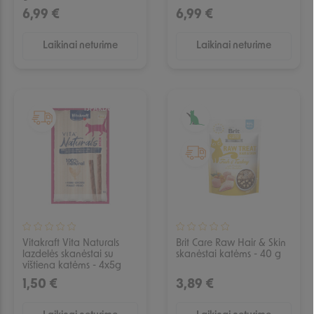
6,99 €
6,99 €
Laikinai neturime
Laikinai neturime
IŠPARDUOTA
IŠPARDUOTA
Vitakraft Vita Naturals
Brit Care Raw Hair & Skin
lazdelės skanėstai su
skanėstai katėms - 40 g
vištiena katėms - 4x5g
1,50 €
3,89 €