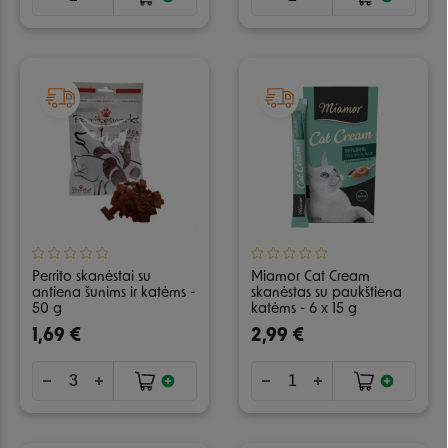
Perrito skanėstai su
Miamor Cat Cream
antiena šunims ir katėms -
skanėstas su paukštiena
50 g
katėms - 6 x 15 g
1,69 €
2,99 €