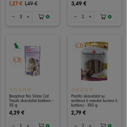
1,27 €
1,49 €
3,49 €
Beaphar No Stress Cat
Perrito skanėstai su
Treats skanėstai katėms -
antiena ir menke šunims ir
35 g
katėms - 100 g
4,29 €
2,79 €