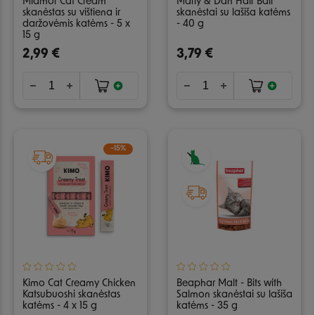
Miamor Cat Cream
Marly & Dan Hair Ball
skanėstas su vištiena ir
skanėstai su lašiša katėms
daržovėmis katėms - 5 x
- 40 g
15 g
2,99 €
3,79 €
−15%
Kimo Cat Creamy Chicken
Beaphar Malt - Bits with
Katsubuoshi skanėstas
Salmon skanėstai su lašiša
katėms - 4 x 15 g
katėms - 35 g