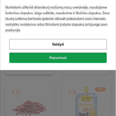
Prisijungti
Norėdami užtikrinti sklandesnį naršymą mūsų svetainėje, naudojame
funkcinius slapukus. Jeigu sutiksite, naudosime ir tikslinius slapukus. Savo
Registruotis
duotą sutikimą bet kada galėsite atšaukti pakeisdami savo interneto
naršyklės nustatymus arba ištrindami įrašytus slapukus prisijungę savo
paskyroje.
Kimo Cat Creamy Tuna
Beaphar Malt - Bits
Tikrinti užsakymą
Goat Milk skanėstas
skanėstai katėms - 35 g
Valdyti
Facebook
katėms - 4 x 15 g
1,27 €
1,49 €
3,49 €
Patvirtinti
Laikinai neturime
Google
Negalite prisijungti prie paskyros?
IŠPARDUOTA
−15%
IŠPARDUOTA