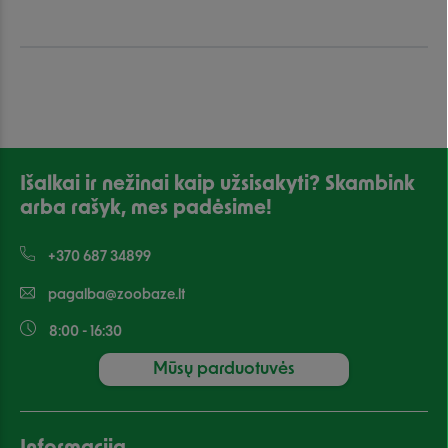
Išalkai ir nežinai kaip užsisakyti? Skambink
arba rašyk, mes padėsime!
+370 687 34899
pagalba@zoobaze.lt
8:00 - 16:30
Mūsų parduotuvės