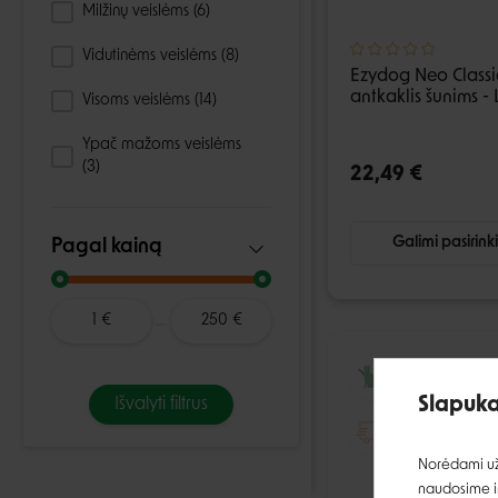
Milžinų veislėms
(6)
Vidutinėms veislėms
(8)
Ezydog Neo Classi
antkaklis šunims -
Visoms veislėms
(14)
Ypač mažoms veislėms
(3)
22,49 €
Galimi pasirink
Pagal kainą
1
€
250
€
I
Slapuka
Išvalyti filtrus
Norėdami užt
naudosime ir