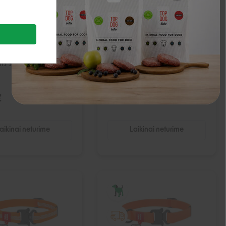
Linen Deluxe
Nobby Fun Royal antkaklis
is šunims - Mėlyna,
šunims - Juoda, 40 cm
€
5,99 €
aikinai neturime
Laikinai neturime
IŠPARDUOTA
IŠPARDUOTA