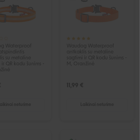
g Waterproof
Waudog Waterproof
atspindintis
antkaklis su metaline
is su metaline
sagtimi ir QR kodu šunims -
 ir QR kodu šunims -
M, Oranžinė
nžinė
€
11,99 €
aikinai neturime
Laikinai neturime
IŠPARDUOTA
IŠPARDUOTA