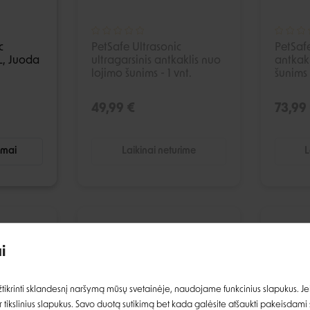
c
PetSafe Ultrasonic
PetSafe
 L, Juoda
ultragarsinis antkaklis nuo
antkakl
lojimo šunims - 1 vnt.
šunims -
49,99 €
73,99
imai
Laikinai neturime
L
ŠPARDUOTA
IŠPARDUOTA
i
Prisijungti
ikrinti sklandesnį naršymą mūsų svetainėje, naudojame funkcinius slapukus. Jeig
 tikslinius slapukus. Savo duotą sutikimą bet kada galėsite atšaukti pakeisdami