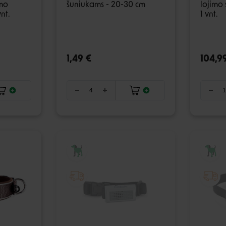
imo
šuniukams - 20-30 cm
lojimo 
vnt.
1 vnt.
1,49 €
104,9
IŠPARDUOTA