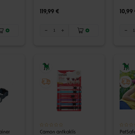
119,99 €
10,99 
ainer
Camon antkaklis
PetSaf