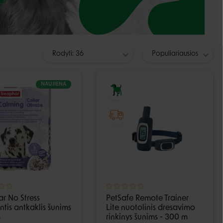
Guoliai ir patiesimai
Dubenėliai ir maitinimas
Narvai
Dubenėliai
Durų landos
Automatinės girdyklos ir šėryklos
Rodyti: 36
Populiariausios
Maisto talpyklos
NAUJIENA
r No Stress
PetSafe Remote Trainer
tis antkaklis šunims
Lite nuotolinis dresavimo
m
rinkinys šunims - 300 m