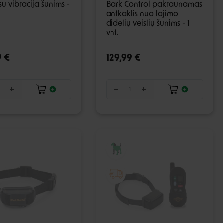
su vibracija šunims -
Bark Control pakraunamas
antkaklis nuo lojimo
didelių veislių šunims - 1
vnt.
9 €
129,99 €
IŠPARDUOTA
IŠPARDUOTA