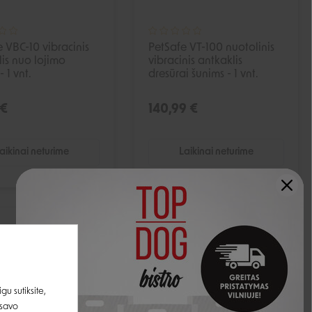
 VBC-10 vibracinis
PetSafe VT-100 nuotolinis
is nuo lojimo
vibracinis antkaklis
 1 vnt.
dresūrai šunims - 1 vnt.
 €
140,99 €
aikinai neturime
Laikinai neturime
IŠPARDUOTA
IŠPARDUOTA
u sutiksite,
 savo