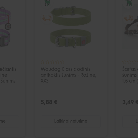
čiantis
Waudog Classic odinis
Šarfas 
kine
antkaklis šunims - Rožinė,
šunims 
 šunims -
XXS
1,5 cm 
5,88 €
3,49 
ime
Laikinai neturime
L