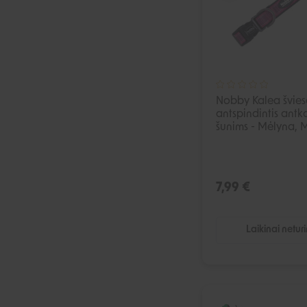
Nobby Kalea švie
antspindintis antka
šunims - Mėlyna, 
7,99 €
Laikinai netur
I