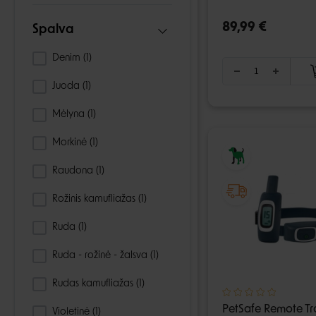
89,99 €
Spalva
Denim
(1)
Juoda
(1)
Mėlyna
(1)
Morkinė
(1)
Raudona
(1)
Rožinis kamufliažas
(1)
Ruda
(1)
Ruda - rožinė - žalsva
(1)
Rudas kamufliažas
(1)
PetSafe Remote Tr
Violetinė
(1)