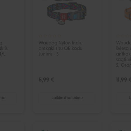
są
Waudog Nylon Indie
Waudo
klis
antkaklis su QR kodu
šviesą 
M/L
šunims - S
antkakl
sagtimi
S, Ora
5,99 €
11,99 
ime
Laikinai neturime
L
ŠPARDUOTA
IŠPARDUOTA