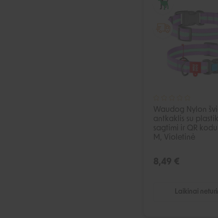
Waudog Nylon švie
antkaklis su plasti
sagtimi ir QR kodu
M, Violetinė
8,49 €
Laikinai netur