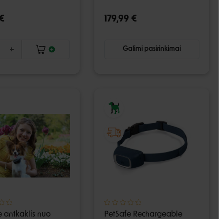
€
179,99 €
Galimi pasirinkimai
e antkaklis nuo
PetSafe Rechargeable