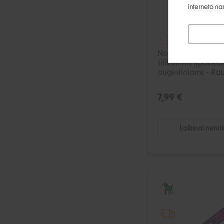
interneto na
Nobby Flash švieči
silikoninis lipdukas
augintiniams - R
7,99 €
Laikinai netur
I