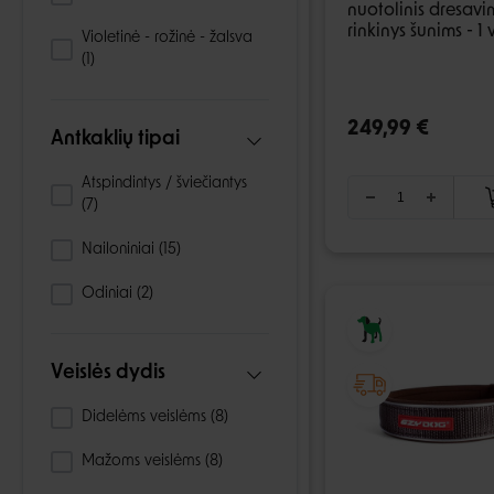
nuotolinis dresav
rinkinys šunims - 1 
Violetinė - rožinė - žalsva
(1)
249,99 €
Antkaklių tipai
Atspindintys / šviečiantys
(7)
Nailoniniai
(15)
Odiniai
(2)
Veislės dydis
Didelėms veislėms
(8)
Mažoms veislėms
(8)