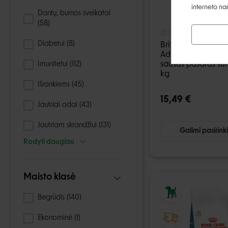
interneto na
Dantų, burnos sveikatai
(58)
Diabetui
(8)
Brit Care Hypoalle
Adult Large Bree
Imunitetui
(112)
sausas pašaras šun
kg
Išrankiems
(45)
15,49 €
Jautriai odai
(43)
Jautriam skrandžiui
(131)
Galimi pasirink
Rodyti daugiau
Maisto klasė
Begrūdis
(140)
Ekonominė
(1)