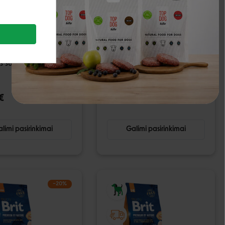
re Grain-free Senior
Brit Care Hypoallergenic
t Salmon sausas
Adult Medium Breed Lamb
 šunims - 3 kg
sausas pašaras šunims - 1
kg
€
5,99 €
limi pasirinkimai
Galimi pasirinkimai
−20%