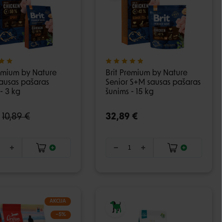
remium by Nature
Brit Premium by Nature
sausas pašaras
Senior S+M sausas pašaras
- 3 kg
šunims - 15 kg
10,89 €
32,89 €
AKCIJA
−5%