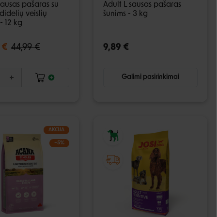
ausas pašaras su
Adult L sausas pašaras
didelių veislių
šunims - 3 kg
- 12 kg
 €
44,99 €
9,89 €
Galimi pasirinkimai
AKCIJA
−5%