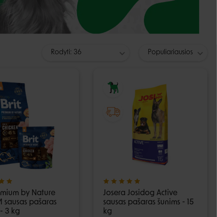
Guoliai ir patiesimai
Dubenėliai ir maitinimas
Narvai
Dubenėliai
Durų landos
Automatinės girdyklos ir šėryklos
Rodyti: 36
Populiariausios
Maisto talpyklos
remium by Nature
Josera Josidog Active
M sausas pašaras
sausas pašaras šunims - 15
- 3 kg
kg