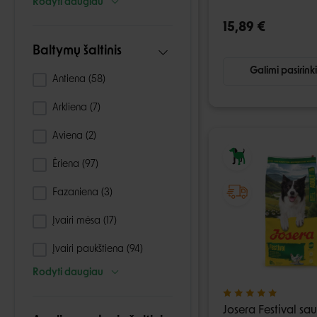
Rodyti daugiau
15,89 €
Baltymų šaltinis
Galimi pasirink
Antiena
(58)
Arkliena
(7)
Aviena
(2)
Ėriena
(97)
Fazaniena
(3)
Įvairi mėsa
(17)
Įvairi paukštiena
(94)
Rodyti daugiau
Josera Festival sa