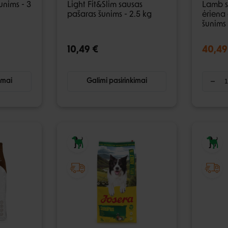
unims - 3
Light Fit&Slim sausas
Lamb s
pašaras šunims - 2.5 kg
ėriena 
šunims 
10,49 €
40,49
imai
Galimi pasirinkimai