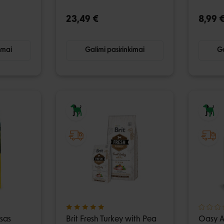
23,49 €
8,99 
imai
Galimi pasirinkimai
Ga
usas
Brit Fresh Turkey with Pea
Oasy A