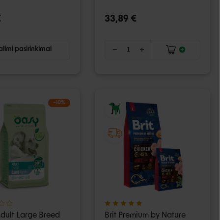
€
33,89 €
limi pasirinkimai
−10%
dult Large Breed
Brit Premium by Nature