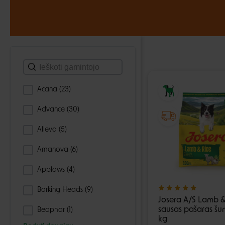
Kramtymui ir graužimui
Natūralūs skanėstai
Odos ir kai
Drabuži
Natūralūs skanėstai
Sausainiai ir kepinukai
Ausų, akių
Sausainiai ir kepinukai
Minkšti skanėstai
Paltai, stri
Antiparazi
Dresavimui
Megztukai
Aksesuara
Dubenėliai ir maitinimas
Acana
(23)
Dubenėliai
Advance
(30)
Automatinės girdyklos ir šėryklos
Maisto talpyklos
Alleva
(5)
Amanova
(6)
Applaws
(4)
Barking Heads
(9)
Josera A/S Lamb &
sausas pašaras šun
Beaphar
(1)
kg