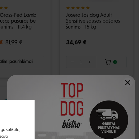
Grass-Fed Lamb
Josera Josidog Adult
usas pašaras be
Sensitive sausas pašaras
unims - 11.4 kg
šunims - 15 kg
€
81,99 €
34,69 €
limi pasirinkimai
u sutiksite,
 savo