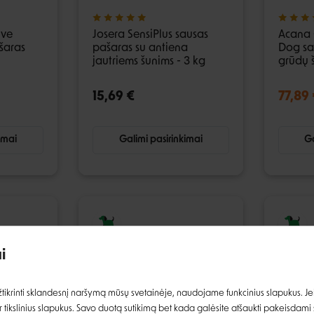
ive
Josera SensiPlus sausas
Acana 
šaras
pašaras su antiena
Dog sa
jautriems šunims - 3 kg
grūdų š
15,69 €
77,89 
imai
Galimi pasirinkimai
Ga
i
Prisijungti
ikrinti sklandesnį naršymą mūsų svetainėje, naudojame funkcinius slapukus. Jeig
 tikslinius slapukus. Savo duotą sutikimą bet kada galėsite atšaukti pakeisdami