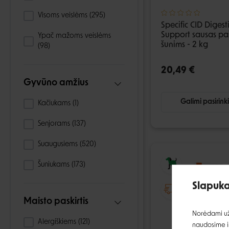
Visoms veislėms
(295)
Specific CID Digest
Support sausas pa
Ypač mažoms veislėms
šunims - 2 kg
(98)
20,49 €
Gyvūno amžius
Galimi pasirink
Kačiukams
(1)
Senjorams
(137)
Suaugusiems
(520)
Šuniukams
(173)
Slapuka
Maisto paskirtis
Norėdami užt
Alergiškiems
(121)
naudosime ir