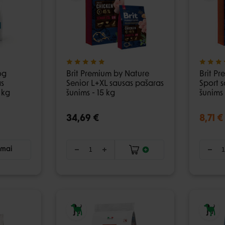
og
Brit Premium by Nature
Brit P
as
Senior L+XL sausas pašaras
Sport 
 kg
šunims - 15 kg
šunims 
34,69 €
8,71 €
imai