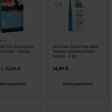
Six Fish Dog sausas
Brit Care Grain-free Adult
 šunims - 11.4 kg
Salmon sausas pašaras
šunims - 3 kg
 €
92,99 €
14,89 €
limi pasirinkimai
Galimi pasirinkimai