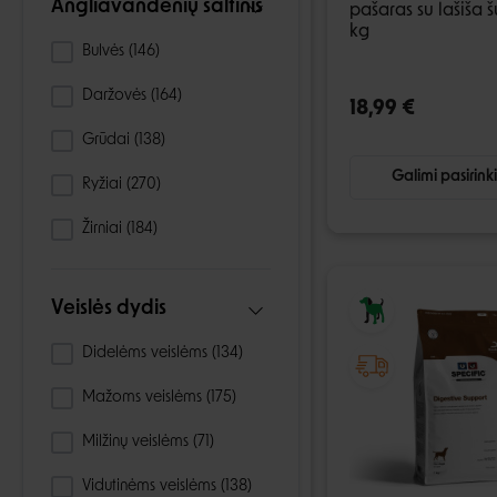
Angliavandenių šaltinis
pašaras su lašiša š
kg
Bulvės
(146)
Daržovės
(164)
18,99 €
Grūdai
(138)
Galimi pasirink
Ryžiai
(270)
Žirniai
(184)
Veislės dydis
Didelėms veislėms
(134)
Mažoms veislėms
(175)
Milžinų veislėms
(71)
Vidutinėms veislėms
(138)