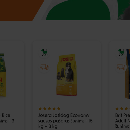
lio priežiūra
Automobiliui
Petnešos
ai ir aksesuarai
, dantų ir pėdų priežiūra
Pavadėliai
ukės ir lietpalčiai
tinės priemonės
 ir džemperiai
i
 Rice
Josera Josidog Economy
Brit P
ims - 3
sausas pašaras šunims - 15
Adult 
kg + 3 kg
šunims 