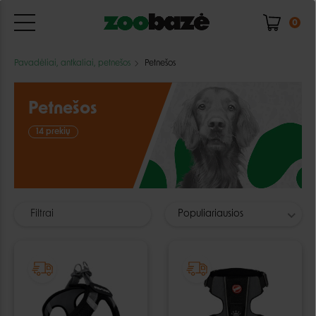
0
Pavadėliai, antkaliai, petnešos
Petnešos
Petnešos
14 prekių
Filtrai
Populiariausios