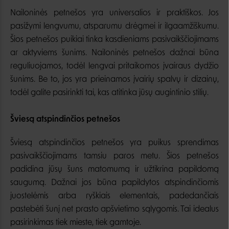
Nailoninės petnešos yra universalios ir praktiškos. Jos
pasižymi lengvumu, atsparumu drėgmei ir ilgaamžiškumu.
Šios petnešos puikiai tinka kasdieniams pasivaikščiojimams
ar aktyviems šunims. Nailoninės petnešos dažnai būna
reguliuojamos, todėl lengvai pritaikomos įvairaus dydžio
šunims. Be to, jos yra prieinamos įvairių spalvų ir dizainų,
todėl galite pasirinkti tai, kas atitinka jūsų augintinio stilių.
Šviesą atspindinčios petnešos
Šviesą atspindinčios petnešos yra puikus sprendimas
pasivaikščiojimams tamsiu paros metu. Šios petnešos
padidina jūsų šuns matomumą ir užtikrina papildomą
saugumą. Dažnai jos būna papildytos atspindinčiomis
juostelėmis arba ryškiais elementais, padedančiais
pastebėti šunį net prasto apšvietimo sąlygomis. Tai idealus
pasirinkimas tiek mieste, tiek gamtoje.