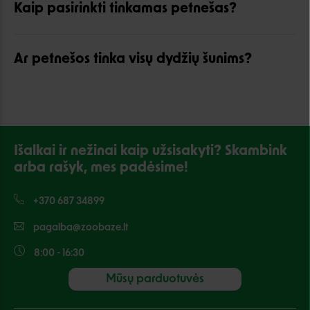
Kaip pasirinkti tinkamas petnešas?
Ar petnešos tinka visų dydžių šunims?
Išalkai ir nežinai kaip užsisakyti? Skambink
arba rašyk, mes padėsime!
+370 687 34899
pagalba@zoobaze.lt
8:00 - 16:30
Mūsų parduotuvės