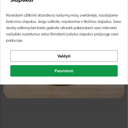
Slapukai
Prisijungti
Norėdami užtikrinti sklandesnį naršymą mūsų svetainėje, naudojame
funkcinius slapukus. Jeigu sutiksite, naudosime ir tikslinius slapukus. Savo
Registruotis
duotą sutikimą bet kada galėsite atšaukti pakeisdami savo interneto
naršyklės nustatymus arba ištrindami įrašytus slapukus prisijungę savo
paskyroje.
Flamingo Standard
Karlie Flamingo ASP
petnešos šunims -
petnešos šunims -
Tikrinti užsakymą
Valdyti
Raudona, 25 - 40 cm
Raudona, 84 - 120 cm
Facebook
4,99 €
16,49 €
Patvirtinti
Laikinai neturime
Laikinai neturime
Google
Negalite prisijungti prie paskyros?