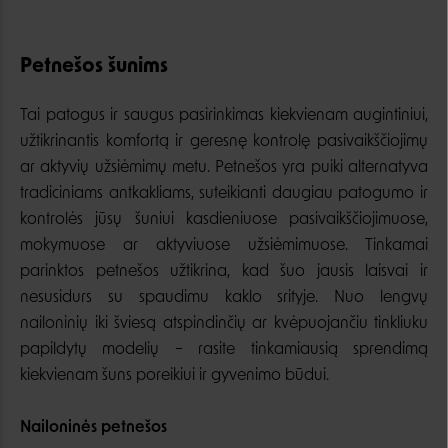
Petnešos šunims
Tai patogus ir saugus pasirinkimas kiekvienam augintiniui,
užtikrinantis komfortą ir geresnę kontrolę pasivaikščiojimų
ar aktyvių užsiėmimų metu. Petnešos yra puiki alternatyva
tradiciniams antkakliams, suteikianti daugiau patogumo ir
kontrolės jūsų šuniui kasdieniuose pasivaikščiojimuose,
mokymuose ar aktyviuose užsiėmimuose. Tinkamai
parinktos petnešos užtikrina, kad šuo jausis laisvai ir
nesusidurs su spaudimu kaklo srityje. Nuo lengvų
nailoninių iki šviesą atspindinčių ar kvėpuojančiu tinkliuku
papildytų modelių – rasite tinkamiausią sprendimą
kiekvienam šuns poreikiui ir gyvenimo būdui.
Nailoninės petnešos