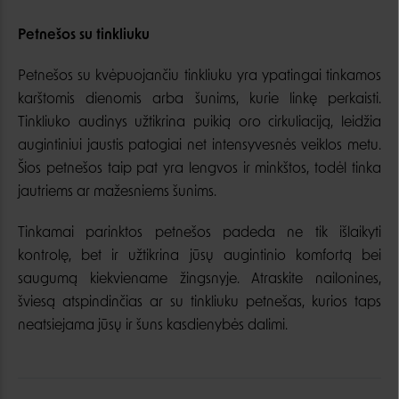
Petnešos su tinkliuku
Petnešos su kvėpuojančiu tinkliuku yra ypatingai tinkamos
karštomis dienomis arba šunims, kurie linkę perkaisti.
Tinkliuko audinys užtikrina puikią oro cirkuliaciją, leidžia
augintiniui jaustis patogiai net intensyvesnės veiklos metu.
Šios petnešos taip pat yra lengvos ir minkštos, todėl tinka
jautriems ar mažesniems šunims.
Tinkamai parinktos petnešos padeda ne tik išlaikyti
kontrolę, bet ir užtikrina jūsų augintinio komfortą bei
saugumą kiekviename žingsnyje. Atraskite nailonines,
šviesą atspindinčias ar su tinkliuku petnešas, kurios taps
neatsiejama jūsų ir šuns kasdienybės dalimi.