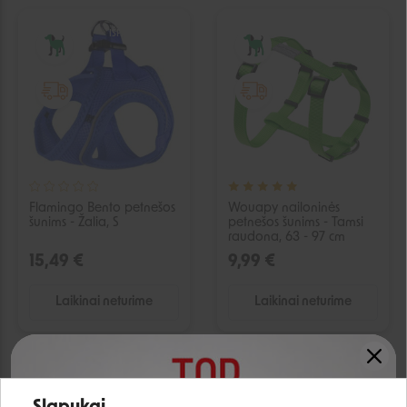
IŠPARDUOTA
IŠPARDUOTA
Flamingo Bento petnešos
Wouapy nailoninės
šunims - Žalia, S
petnešos šunims - Tamsi
raudona, 63 - 97 cm
15,49 €
9,99 €
Laikinai neturime
Laikinai neturime
IŠPARDUOTA
IŠPARDUOTA