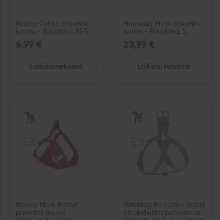
Nobby Classic petnešos
Flamingo Pluto petnešos
šunims - Raudona, XS-S
šunims - Raudona, S
5,99 €
23,99 €
Laikinai neturime
Laikinai neturime
IŠPARDUOTA
IŠPARDUOTA
Nobby Mesh Reflect
Waudog Re-Cotton šviesą
petnešos šunims -
atspindinčios petnešos su