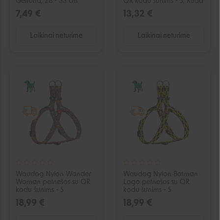
Geltona, 28 - 33 cm
QR kodu šunims - S, Ruda
7,49 €
13,32 €
Laikinai neturime
Laikinai neturime
IŠPARDUOTA
IŠPARDUOTA
Waudog Nylon Wonder
Waudog Nylon Batman
Woman petnešos su QR
Logo petnešos su QR
kodu šunims - S
kodu šunims - S
18,99 €
18,99 €