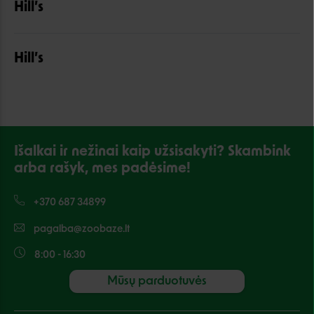
Hill’s
Hill’s
Išalkai ir nežinai kaip užsisakyti? Skambink
arba rašyk, mes padėsime!
+370 687 34899
pagalba@zoobaze.lt
8:00 - 16:30
Mūsų parduotuvės