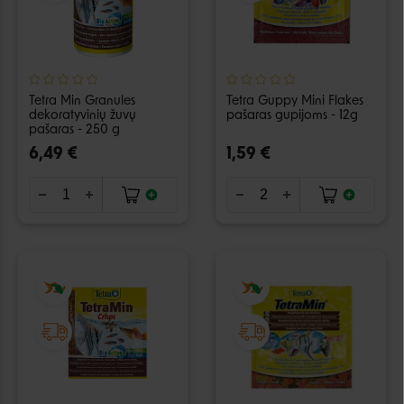
Tetra Min Granules
Tetra Guppy Mini Flakes
dekoratyvinių žuvų
pašaras gupijoms - 12g
pašaras - 250 g
6,49 €
1,59 €