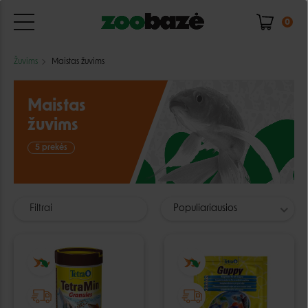
0
Žuvims
Maistas žuvims
Maistas
žuvims
5 prekės
Filtrai
Populiariausios