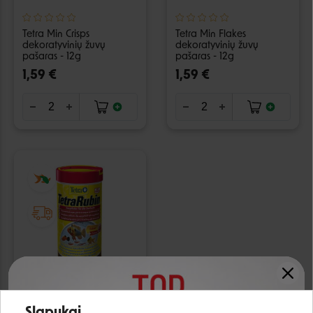
Tetra Min Crisps
Tetra Min Flakes
dekoratyvinių žuvų
dekoratyvinių žuvų
pašaras - 12g
pašaras - 12g
1,59 €
1,59 €
Tetra Rubin Flakes