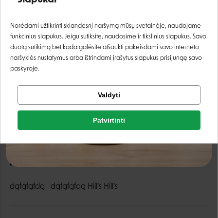
Slapukai
dekoratyvinių žuvų
pašaras - 100 ml
Prisijungti
3,99 €
Norėdami užtikrinti sklandesnį naršymą mūsų svetainėje, naudojame
funkcinius slapukus. Jeigu sutiksite, naudosime ir tikslinius slapukus. Savo
Registruotis
duotą sutikimą bet kada galėsite atšaukti pakeisdami savo interneto
naršyklės nustatymus arba ištrindami įrašytus slapukus prisijungę savo
paskyroje.
Tikrinti užsakymą
Valdyti
Facebook
Patvirtinti
Google
hills Hill’s Hill’s
Negalite prisijungti prie paskyros?
dgfgfgfdg dgfgfgfdg Hill’s Hill’s