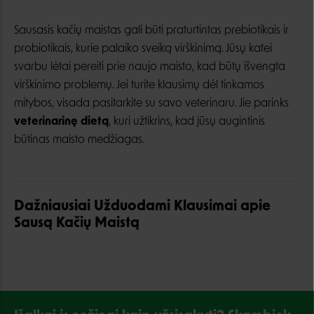
Sausasis kačių maistas gali būti praturtintas prebiotikais ir
probiotikais, kurie palaiko sveiką virškinimą. Jūsų katei
svarbu lėtai pereiti prie naujo maisto, kad būtų išvengta
virškinimo problemų. Jei turite klausimų dėl tinkamos
mitybos, visada pasitarkite su savo veterinaru. Jie parinks
veterinarinę dietą
, kuri užtikrins, kad jūsų augintinis
būtinas maisto medžiagas.
Dažniausiai Užduodami Klausimai apie
Sausą Kačių Maistą