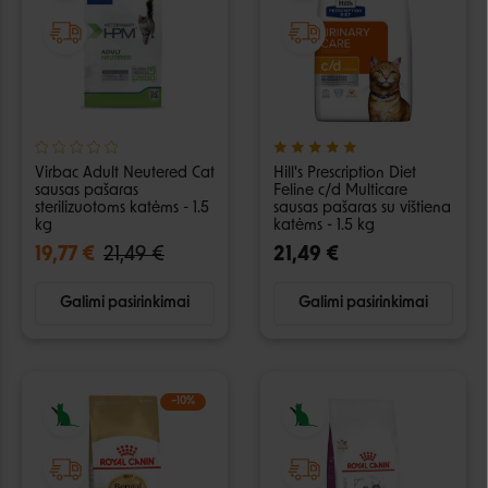
Virbac Adult Neutered Cat
Hill's Prescription Diet
sausas pašaras
Feline c/d Multicare
sterilizuotoms katėms - 1.5
sausas pašaras su vištiena
kg
katėms - 1.5 kg
19,77 €
21,49 €
21,49 €
Galimi pasirinkimai
Galimi pasirinkimai
−10%