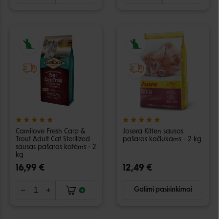
Carnilove Fresh Carp &
Josera Kitten sausas
Trout Adult Cat Sterilized
pašaras kačiukams - 2 kg
sausas pašaras katėms - 2
kg
16,99 €
12,49 €
Galimi pasirinkimai