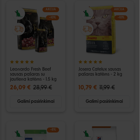
AKCIJA
AKCIJA
−10%
−10%
Leonardo Fresh Beef
Josera Catelux sausas
sausas pašaras su
pašaras katėms - 2 kg
jautiena katėms - 1.5 kg
26,09 €
28,99 €
10,79 €
11,99 €
Galimi pasirinkimai
Galimi pasirinkimai
−8%