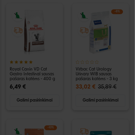
−8%
Royal Canin VD Cat
Virbac Cat Urology
Gastro Intestinal sausas
Urinary WIB sausas
pašaras katėms - 400 g
pašaras katėms - 3 kg
6,49 €
33,02 €
35,89 €
Galimi pasirinkimai
Galimi pasirinkimai
−10%