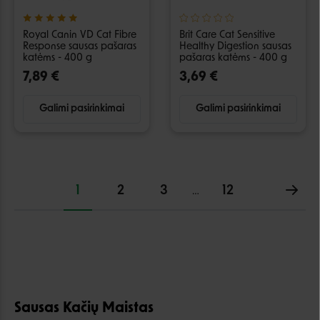
Royal Canin VD Cat Fibre
Brit Care Cat Sensitive
Response sausas pašaras
Healthy Digestion sausas
katėms - 400 g
pašaras katėms - 400 g
7,89 €
3,69 €
Galimi pasirinkimai
Galimi pasirinkimai
1
2
3
12
…
Sausas Kačių Maistas