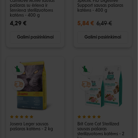
Carnilove Active sausas
Specific FID Digestive
pašaras su ėriena ir
Support sausas pašaras
šerniena sterilizuotoms
katėms - 400 g
katėms - 400 g
4,29 €
5,84 €
6,49 €
Galimi pasirinkimai
Galimi pasirinkimai
Josera Leger sausas
Brit Care Cat Sterilized
pašaras katėms - 2 kg
sausas pašaras
sterilizuotoms katėms - 2