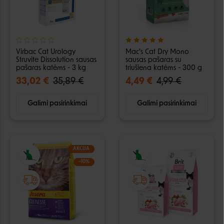
Virbac Cat Urology
Mac's Cat Dry Mono
Struvite Dissolution sausas
sausas pašaras su
pašaras katėms - 3 kg
triušiena katėms - 300 g
33,02 €
35,89 €
4,49 €
4,99 €
Galimi pasirinkimai
Galimi pasirinkimai
AKCIJA
−10%