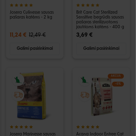
Josera Culinesse sausas
Brit Care Cat Sterilized
pašaras katėms - 2 kg
Sensitive begrūdis sausas
pašaras sterilizuotoms
jautrioms katėms - 400 g
11,24 €
12,49 €
3,69 €
Galimi pasirinkimai
Galimi pasirinkimai
AKCIJA
−5%
Josera Marinesse sausas
Acana Indoor Entree Cat