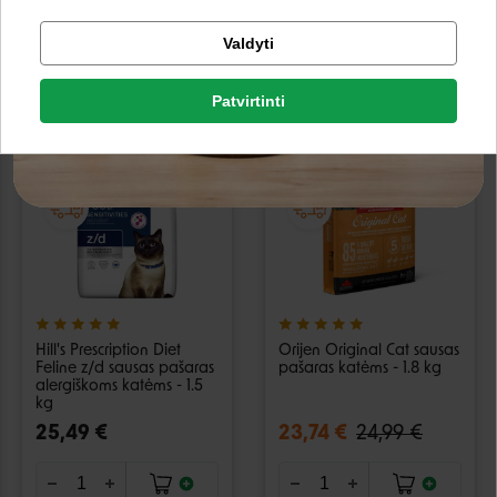
Tikrinti užsakymą
Galimi pasirinkimai
Galimi pasirinkimai
Valdyti
Facebook
Patvirtinti
AKCIJA
Google
−5%
Negalite prisijungti prie paskyros?
Hill's Prescription Diet
Orijen Original Cat sausas
Feline z/d sausas pašaras
pašaras katėms - 1.8 kg
alergiškoms katėms - 1.5
kg
25,49 €
23,74 €
24,99 €