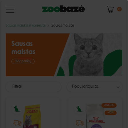
0
Sausas maistas ir konservai
Sausas maistas
Sausas
maistas
399 prekių
Filtrai
Populiariausios
AKCIJA
−10%