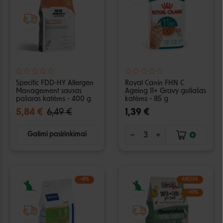
Specific FDD-HY Allergen
Royal Canin FHN C
Management sausas
Ageing 11+ Gravy guliašas
pašaras katėms - 400 g
katėms - 85 g
5,84 €
6,49 €
1,39 €
Galimi pasirinkimai
−8%
AKCIJA
−10%