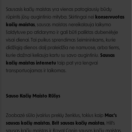
Sausasis kačių maistas yra vienas patogiausių būdų
rūpintis jūsų augintinio mityba. Skirtingai nei
konservuotas
kačių maistas
, sausas maistas nereikalauja laikymo
šaldytuve po atidarymo ir gali būti paliktas dubenėlyje
visai dienai. Tai puikus sprendimas šeimininkams, kurie
didžiąją dienos dalį praleidžia ne namuose, arba tiems,
kurie dažnai keliauja kartu su savo augintiniu.
Sausas
kačių maistas internetu
taip pat yra lengvai
transportuojamas ir laikomas.
Sauso Kačių Maisto Rūšys
Zoobazė siūlo įvairius prekių ženklus, tokius kaip
Mac's
sausas kačių maistas
,
Brit sausas kačių maistas
, Hill's
sausas kačių maistas ir Royal Canin sausas kačių maistas.