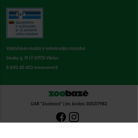
Valstybinės maisto ir veterinarijos tarnyba
Siesikų g. 19 LT-07170 Vilnius
8 800 40 403 www.vmvt.lt
UAB "Zoobazė" | Įm. kodas: 305217982