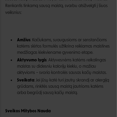
Renkantis tinkamą sausą maistą, svarbu atsižvelgti į šiuos
veiksnius:
Amžius
: Kačiukams, suaugusioms ar senstančioms
katėms skirtos formulės užtikrina reikiamas maistines
medžiagas kiekviename gyvenimo etape.
Aktyvumo lygis
: Aktyvesnėms katėms reikalingas
maistas su didesniu kalorijų kiekiu, o mažiau
aktyvioms – svorio kontrolės sausas kačių maistas.
Sveikata
: Jei jūsų katė turi jautrų skrandį ar alergiją
grūdams, rinkitės sausą maistą jautrioms katėms
arba begrūdį sausą kačių maistą.
Sveikos Mitybos Nauda