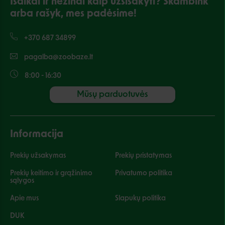
Išalkai ir nežinai kaip užsisakyti? Skambink
arba rašyk, mes padėsime!
+370 687 34899
pagalba@zoobaze.lt
8:00 - 16:30
Mūsų parduotuvės
Informacija
Prekių užsakymas
Prekių pristatymas
Prekių keitimo ir grąžinimo
Privatumo politika
sąlygos
Apie mus
Slapukų politika
DUK