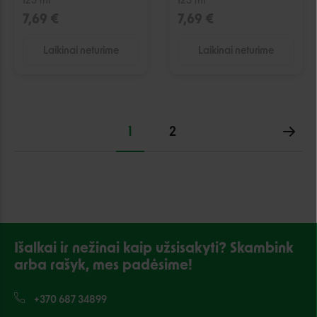
125 ml
125 ml
7,69 €
7,69 €
Laikinai neturime
Laikinai neturime
1
2
Išalkai ir nežinai kaip užsisakyti? Skambink
arba rašyk, mes padėsime!
+370 687 34899