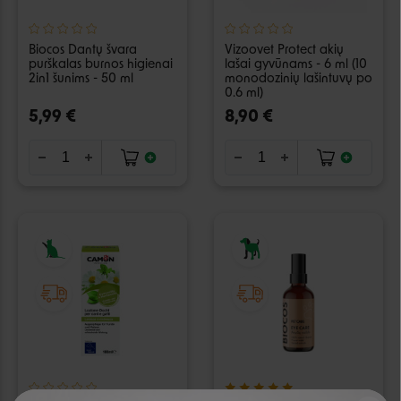
Biocos Dantų švara
Vizoovet Protect akių
purškalas burnos higienai
lašai gyvūnams - 6 ml (10
2in1 šunims - 50 ml
monodozinių lašintuvų po
0.6 ml)
5,99 €
8,90 €