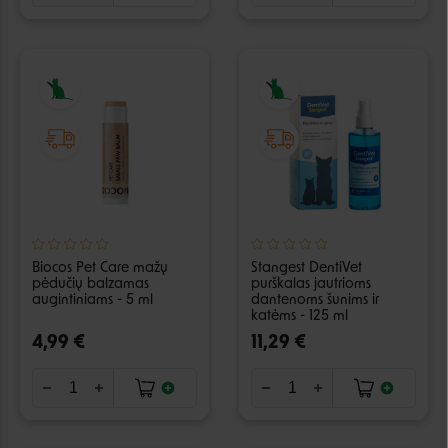
Biocos Pet Care mažų
Stangest DentiVet
pėdučių balzamas
purškalas jautrioms
augintiniams - 5 ml
dantenoms šunims ir
katėms - 125 ml
4,99 €
11,29 €