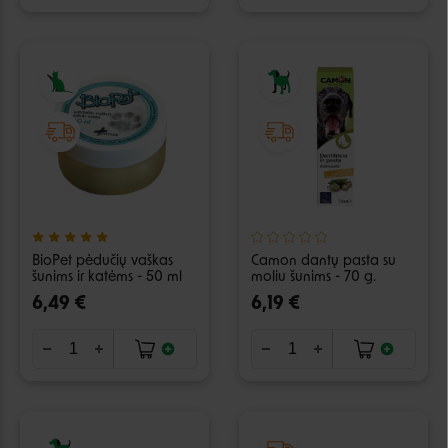
BioPet pėdučių vaškas
Camon dantų pasta su
šunims ir katėms - 50 ml
moliu šunims - 70 g.
6,49 €
6,19 €