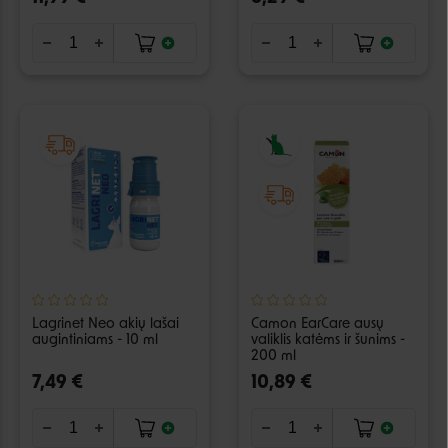
Lagrinet Neo akių lašai
Camon EarCare ausų
augintiniams - 10 ml
valiklis katėms ir šunims -
200 ml
7,49 €
10,89 €