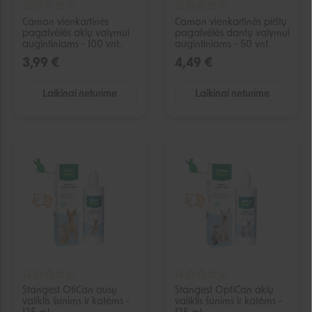
Camon vienkartinės
Camon vienkartinės pirštų
pagalvėlės akių valymui
pagalvėlės dantų valymui
augintiniams - 100 vnt.
augintiniams - 50 vnt.
3,99 €
4,49 €
Laikinai neturime
Laikinai neturime
IŠPARDUOTA
IŠPARDUOTA
Stangest OtiCan ausų
Stangest OptiCan akių
valiklis šunims ir katėms -
valiklis šunims ir katėms -