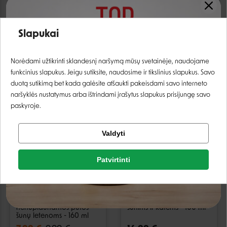
Camon EyeCare akių
Biocos valiklis šuniukų
valiklis katėms ir šunims -
akytėms - 100 ml
100 ml
Slapukai
6,99 €
8,29 €
Prisijungti
Norėdami užtikrinti sklandesnį naršymą mūsų svetainėje, naudojame
funkcinius slapukus. Jeigu sutiksite, naudosime ir tikslinius slapukus. Savo
Registruotis
duotą sutikimą bet kada galėsite atšaukti pakeisdami savo interneto
naršyklės nustatymus arba ištrindami įrašytus slapukus prisijungę savo
−20%
paskyroje.
Tikrinti užsakymą
Valdyti
Facebook
Patvirtinti
Google
Wilda Siberica
Otodine ausų valiklis
nenuplaunamos putos
šunims ir katėms - 100 ml
šunų letenoms - 160 ml
Negalite prisijungti prie paskyros?