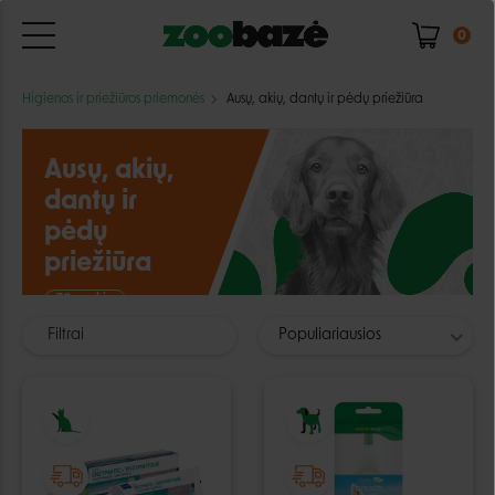
0
Higienos ir priežiūros priemonės
Ausų, akių, dantų ir pėdų priežiūra
Ausų, akių,
dantų ir
pėdų
priežiūra
70 prekių
Filtrai
Populiariausios