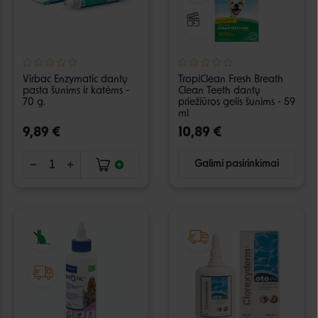
Virbac Enzymatic dantų
TropiClean Fresh Breath
pasta šunims ir katėms -
Clean Teeth dantų
70 g.
priežiūros gelis šunims - 59
ml
9,89 €
10,89 €
Galimi pasirinkimai