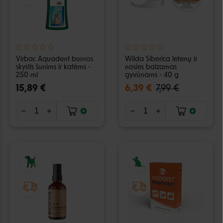
Virbac Aquadent burnos
Wilda Siberica letenų ir
skystis šunims ir katėms -
nosies balzamas
250 ml
gyvūnams - 40 g
15,89 €
6,39 €
7,99 €