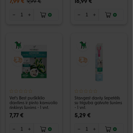
7,99 €
9,99 €
16,99 €
Vet's Best purškiklio
Stangest dantų šepetėlis
dantims ir pinto kamuolio
su triguba galvute šunims
rinkinys šunims - 1 vnt.
- 1 vnt.
7,77 €
5,29 €