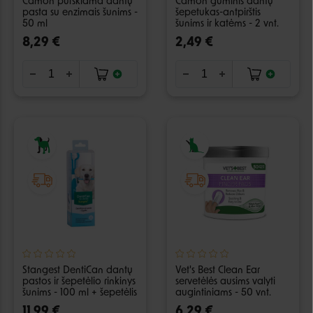
Camon purškiama dantų
Camon guminis dantų
pasta su enzimais šunims -
šepetukas-antpirštis
50 ml
šunims ir katėms - 2 vnt.
8,29 €
2,49 €
Stangest DentiCan dantų
Vet's Best Clean Ear
pastos ir šepetėlio rinkinys
servetėlės ausims valyti
šunims - 100 ml + šepetėlis
augintiniams - 50 vnt.
11,99 €
6,29 €