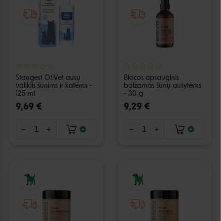
Stangest OtiVet ausų
Biocos apsauginis
valiklis šunims ir katėms -
balzamas šunų ausytėms
125 ml
- 30 g
9,69 €
9,29 €