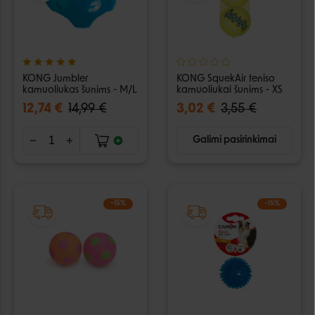
KONG Jumbler
KONG SquekAir teniso
kamuoliukas šunims - M/L
kamuoliukai šunims - XS
12,74 €
14,99 €
3,02 €
3,55 €
Galimi pasirinkimai
−15%
−15%