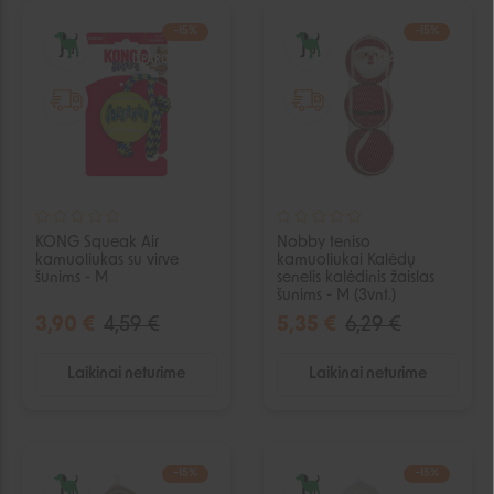
−15%
−15%
IŠPARDUOTA
IŠPARDUOTA
KONG Squeak Air
Nobby teniso
kamuoliukas su virve
kamuoliukai Kalėdų
šunims - M
senelis kalėdinis žaislas
šunims - M (3vnt.)
3,90 €
4,59 €
5,35 €
6,29 €
Laikinai neturime
Laikinai neturime
−15%
−15%