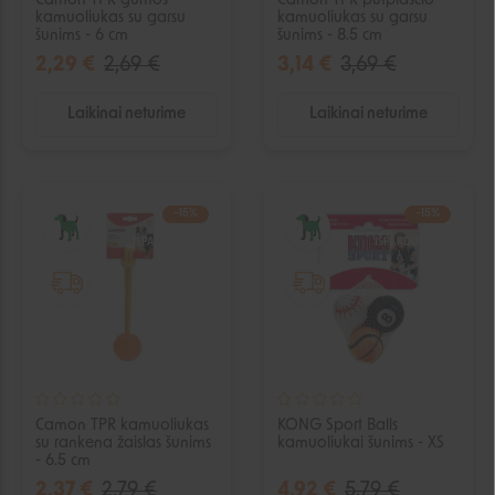
Camon TPR gumos
Camon TPR putplasčio
kamuoliukas su garsu
kamuoliukas su garsu
šunims - 6 cm
šunims - 8.5 cm
2,29 €
2,69 €
3,14 €
3,69 €
Laikinai neturime
Laikinai neturime
−15%
−15%
IŠPARDUOTA
IŠPARDUOTA
Camon TPR kamuoliukas
KONG Sport Balls
su rankena žaislas šunims
kamuoliukai šunims - XS
- 6.5 cm
2,37 €
2,79 €
4,92 €
5,79 €