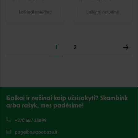
Laikinai neturime
Laikinai neturime
1
2
Išalkai ir nežinai kaip užsisakyti? Skambink
arba rašyk, mes padėsime!
+370 687 34899
pagalba@zoobaze.lt