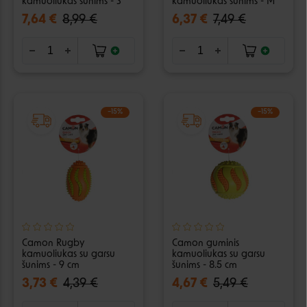
kamuoliukas šunims - S
kamuoliukas šunims - M
7,64 €
8,99 €
6,37 €
7,49 €
−15%
−15%
Camon Rugby
Camon guminis
kamuoliukas su garsu
kamuoliukas su garsu
šunims - 9 cm
šunims - 8.5 cm
3,73 €
4,39 €
4,67 €
5,49 €