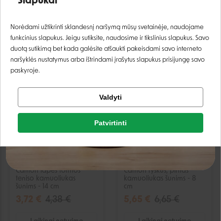
Slapukai
1,35 €
1,59 €
3,14 €
3,69 €
Prisijungti
Norėdami užtikrinti sklandesnį naršymą mūsų svetainėje, naudojame
Laikinai neturime
Laikinai neturime
funkcinius slapukus. Jeigu sutiksite, naudosime ir tikslinius slapukus. Savo
Registruotis
duotą sutikimą bet kada galėsite atšaukti pakeisdami savo interneto
naršyklės nustatymus arba ištrindami įrašytus slapukus prisijungę savo
paskyroje.
−15%
−15%
IŠPARDUOTA
IŠPARDUOTA
Tikrinti užsakymą
Valdyti
Facebook
Patvirtinti
Google
Camon lapės formos
Camon ryškus, pintas
teniso kamuoliukas
kamuoliukas šunims - 8
Negalite prisijungti prie paskyros?
šunims - 14 cm
cm
3,72 €
4,38 €
5,65 €
6,65 €