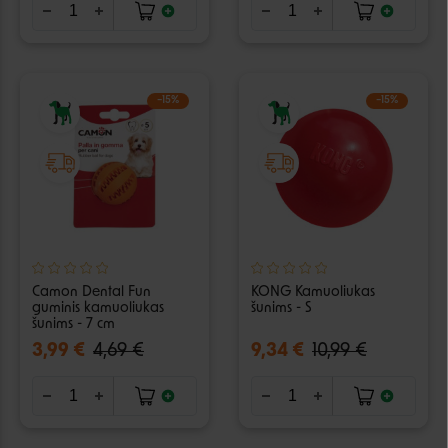
−15%
−15%
Camon Dental Fun
KONG Kamuoliukas
guminis kamuoliukas
šunims - S
šunims - 7 cm
3,99 €
4,69 €
9,34 €
10,99 €