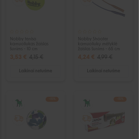
Nobby teniso
Nobby Shooter
kamuoliukas žaislas
kamuoliukų mėtyklė
šunims - 10 cm
žaislas šunims - 65 cm
3,53 €
4,15 €
4,24 €
4,99 €
Laikinai neturime
Laikinai neturime
−15%
−15%
IŠPARDUOTA
IŠPARDUOTA