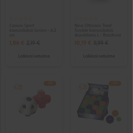
Camon Sport
Nina Ottosson Treat
kamuoliukas šunims - 6,3
Tumble kamuoliukas
cm
skanėstams L - Raudona
1,86 €
2,19 €
10,19 €
11,99 €
Laikinai neturime
Laikinai neturime
−15%
−15%
IŠPARDUOTA
IŠPARDUOTA