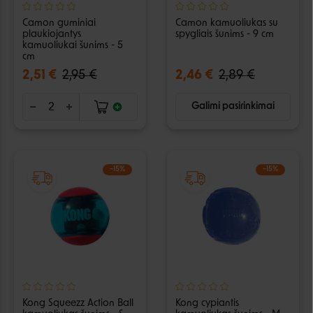
Camon guminiai
Camon kamuoliukas su
plaukiojantys
spygliais šunims - 9 cm
kamuoliukai šunims - 5
cm
2,51 €
2,95 €
2,46 €
2,89 €
Galimi pasirinkimai
−15%
−15%
Kong Squeezz Action Ball
Kong cypiantis