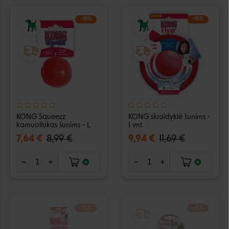
−15%
−15%
KONG Squeezz
KONG skraidyklė šunims -
kamuoliukas šunims - L
1 vnt.
7,64 €
8,99 €
9,94 €
11,69 €
−15%
−15%
IŠPARDUOTA
IŠPARDUOTA