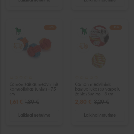
Laikinai neturime
Laikinai neturime
−15%
−15%
IŠPARDUOTA
IŠPARDUOTA
Camon žaislas medvilninis
Camon medvilninis
kamuoliukas šunims - 7.5
kamuoliukas su varpeliu
cm
žaislas šunims - 8 cm
1,61 €
1,89 €
2,80 €
3,29 €
Laikinai neturime
Laikinai neturime