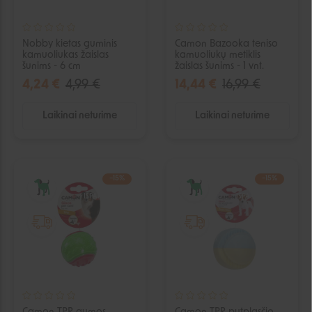
Nobby kietas guminis
Camon Bazooka teniso
kamuoliukas žaislas
kamuoliukų metiklis
šunims - 6 cm
žaislas šunims - 1 vnt.
4,24 €
4,99 €
14,44 €
16,99 €
Laikinai neturime
Laikinai neturime
−15%
−15%
IŠPARDUOTA
IŠPARDUOTA