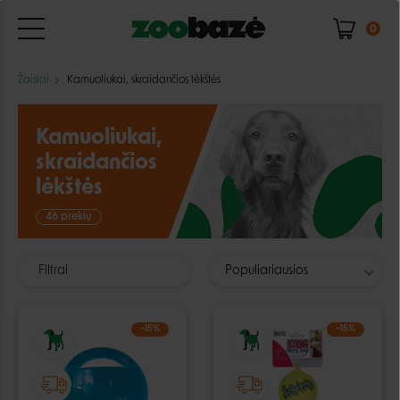
0
Žaislai
Kamuoliukai, skraidančios lėkštės
Kamuoliukai,
skraidančios
lėkštės
46 prekių
Filtrai
Populiariausios
−15%
−15%