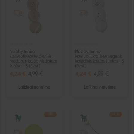
IŠPARDUOTA
IŠPARDUOTA
Nobby teniso
Nobby teniso
kamuoliukai imbierinis
kamuoliukai besmegenis
meduolis kalėdinis žaislas
kalėdinis žaislas šunims - S
šunims - S (3vnt.)
(3vnt.)
4,24 €
4,99 €
4,24 €
4,99 €
Laikinai neturime
Laikinai neturime
−15%
−15%
IŠPARDUOTA
IŠPARDUOTA