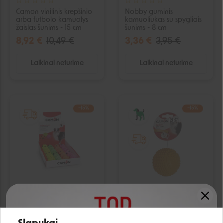
Camon vinilinis krepšinio
Nobby guminis
arba futbolo kamuolys
kamuoliukas su spygliais
žaislas šunims - 15 cm
šunims - 8 cm
8,92 €
10,49 €
3,36 €
3,95 €
Laikinai neturime
Laikinai neturime
−15%
−15%
IŠPARDUOTA
IŠPARDUOTA
Camon SOFT guminis
Camon guminis
kamuoliukas žaislas
kamuoliukas šunims - 7.5
šunims - 5,7 cm
cm