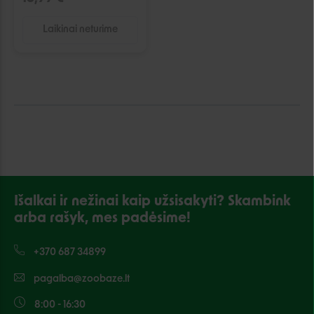
Laikinai neturime
Išalkai ir nežinai kaip užsisakyti? Skambink
arba rašyk, mes padėsime!
+370 687 34899
pagalba@zoobaze.lt
8:00 - 16:30