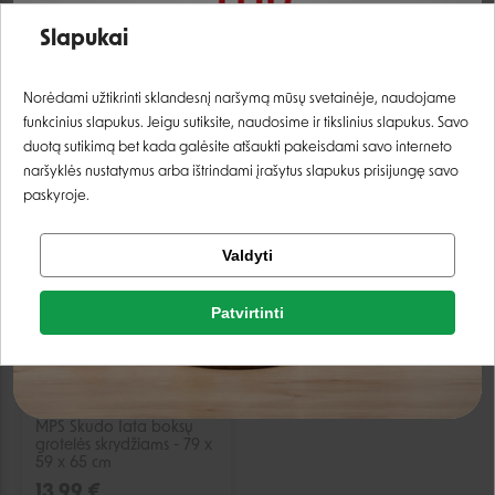
Savic Trotter 2
Savic Trotter 1
transportavimo narvas -
transportavimo narvas -
Slapukai
56x37,5x33 cm
49x33x30 cm
33,99 €
22,99 €
Prisijungti
Norėdami užtikrinti sklandesnį naršymą mūsų svetainėje, naudojame
Laikinai neturime
Laikinai neturime
funkcinius slapukus. Jeigu sutiksite, naudosime ir tikslinius slapukus. Savo
Registruotis
duotą sutikimą bet kada galėsite atšaukti pakeisdami savo interneto
naršyklės nustatymus arba ištrindami įrašytus slapukus prisijungę savo
paskyroje.
IŠPARDUOTA
Tikrinti užsakymą
Valdyti
Facebook
Patvirtinti
Google
MPS Skudo Iata boksų
Negalite prisijungti prie paskyros?
grotelės skrydžiams - 79 x
59 x 65 cm
13,99 €