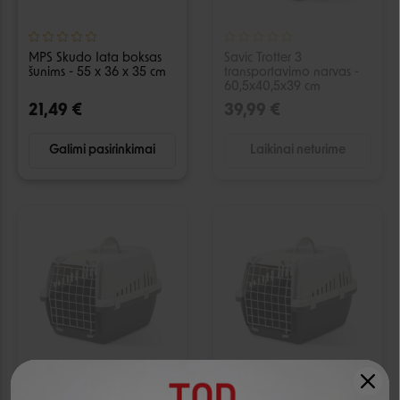
MPS Skudo Iata boksas
Savic Trotter 3
šunims - 55 x 36 x 35 cm
transportavimo narvas -
60,5x40,5x39 cm
21,49 €
39,99 €
Galimi pasirinkimai
Laikinai neturime
IŠPARDUOTA
IŠPARDUOTA