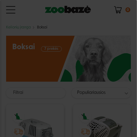
0
Kelionių įranga
Boksai
Boksai
7 prekės
Filtrai
Populiariausios