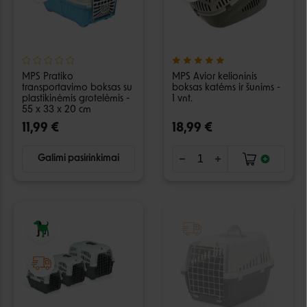
MPS Pratiko
MPS Avior kelioninis
transportavimo boksas su
boksas katėms ir šunims -
plastikinėmis grotelėmis -
1 vnt.
55 x 33 x 20 cm
11,99 €
18,99 €
Galimi pasirinkimai
IŠPARDUOTA