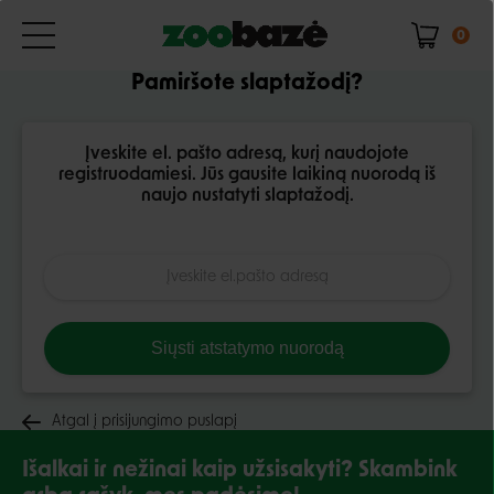
0
Pamiršote slaptažodį?
Įveskite el. pašto adresą, kurį naudojote
registruodamiesi. Jūs gausite laikiną nuorodą iš
naujo nustatyti slaptažodį.
Siųsti atstatymo nuorodą
Atgal į prisijungimo puslapį
Išalkai ir nežinai kaip užsisakyti? Skambink