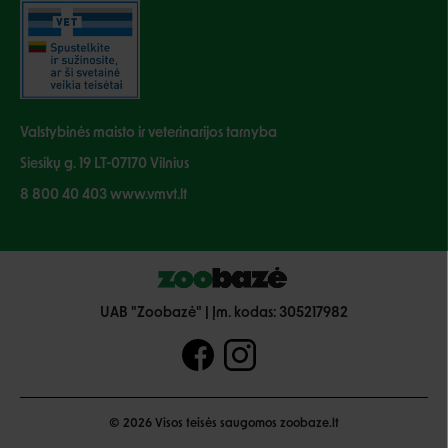
Negalite prisijungti prie paskyros?
Valstybinės maisto ir veterinarijos tarnyba
Siesikų g. 19 LT-07170 Vilnius
8 800 40 403 www.vmvt.lt
UAB "Zoobazė" | Įm. kodas: 305217982
© 2026 Visos teisės saugomos zoobaze.lt