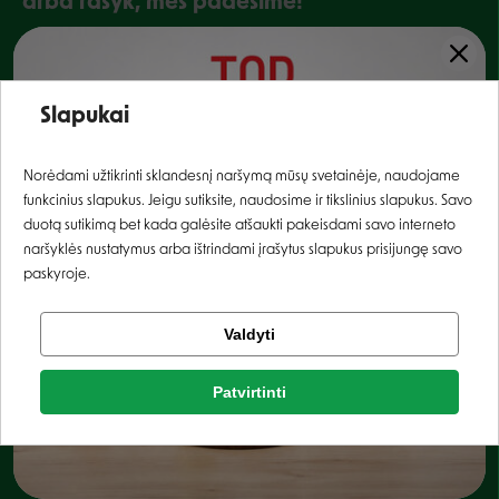
arba rašyk, mes padėsime!
+370 687 34899
pagalba@zoobaze.lt
Slapukai
8:00 - 16:30
Prisijungti
Norėdami užtikrinti sklandesnį naršymą mūsų svetainėje, naudojame
Mūsų parduotuvės
funkcinius slapukus. Jeigu sutiksite, naudosime ir tikslinius slapukus. Savo
Registruotis
duotą sutikimą bet kada galėsite atšaukti pakeisdami savo interneto
naršyklės nustatymus arba ištrindami įrašytus slapukus prisijungę savo
Informacija
paskyroje.
Prekių užsakymas
Prekių pristatymas
Tikrinti užsakymą
Valdyti
Facebook
Prekių keitimo ir grąžinimo
Privatumo politika
sąlygos
Patvirtinti
Apie mus
Slapukų politika
Google
DUK