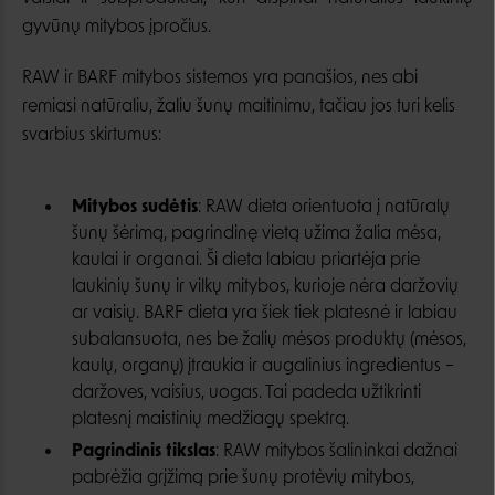
gyvūnų mitybos įpročius.
RAW ir BARF mitybos sistemos yra panašios, nes abi
remiasi natūraliu, žaliu šunų maitinimu, tačiau jos turi kelis
svarbius skirtumus:
Mitybos sudėtis
: RAW dieta orientuota į natūralų
šunų šėrimą, pagrindinę vietą užima žalia mėsa,
kaulai ir organai. Ši dieta labiau priartėja prie
laukinių šunų ir vilkų mitybos, kurioje nėra daržovių
ar vaisių. BARF dieta yra šiek tiek platesnė ir labiau
subalansuota, nes be žalių mėsos produktų (mėsos,
kaulų, organų) įtraukia ir augalinius ingredientus –
daržoves, vaisius, uogas. Tai padeda užtikrinti
platesnį maistinių medžiagų spektrą.
Pagrindinis tikslas
: RAW mitybos šalininkai dažnai
pabrėžia grįžimą prie šunų protėvių mitybos,