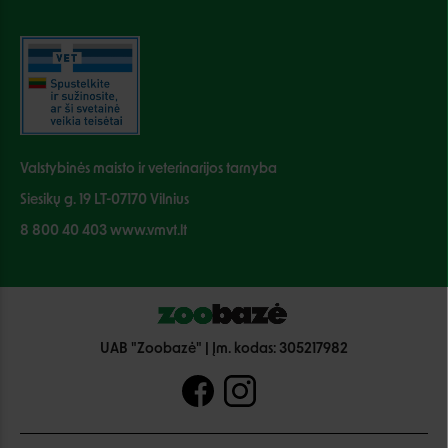
Valstybinės maisto ir veterinarijos tarnyba
Siesikų g. 19 LT-07170 Vilnius
8 800 40 403 www.vmvt.lt
UAB "Zoobazė" | Įm. kodas: 305217982