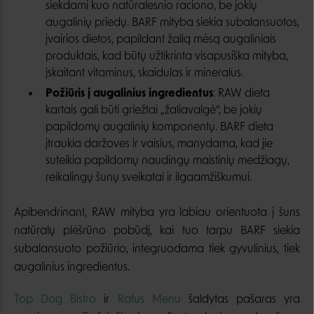
siekdami kuo natūralesnio raciono, be jokių
augalinių priedų. BARF mityba siekia subalansuotos,
įvairios dietos, papildant žalią mėsą augaliniais
produktais, kad būtų užtikrinta visapusiška mityba,
įskaitant vitaminus, skaidulas ir mineralus.
Požiūris į augalinius ingredientus
: RAW dieta
kartais gali būti griežtai „žaliavalgė“, be jokių
papildomų augalinių komponentų. BARF dieta
įtraukia daržoves ir vaisius, manydama, kad jie
suteikia papildomų naudingų maistinių medžiagų,
reikalingų šunų sveikatai ir ilgaamžiškumui.
Apibendrinant, RAW mityba yra labiau orientuota į šuns
natūralų plėšrūno pobūdį, kai tuo tarpu BARF siekia
subalansuoto požiūrio, integruodama tiek gyvulinius, tiek
augalinius ingredientus.
Top Dog Bistro
ir
Rafus Menu
šaldytas pašaras yra