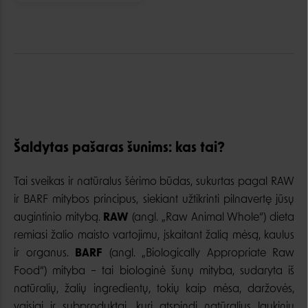
Šaldytas pašaras šunims: kas tai?
Tai sveikas ir natūralus šėrimo būdas, sukurtas pagal RAW
ir BARF mitybos principus, siekiant užtikrinti pilnavertę jūsų
augintinio mitybą.
RAW
(angl. „Raw Animal Whole“) dieta
remiasi žalio maisto vartojimu, įskaitant žalią mėsą, kaulus
ir organus.
BARF
(angl. „Biologically Appropriate Raw
Food“) mityba – tai biologinė šunų mityba, sudaryta iš
natūralių, žalių ingredientų, tokių kaip mėsa, daržovės,
vaisiai ir subproduktai, kuri atspindi natūralius laukinių