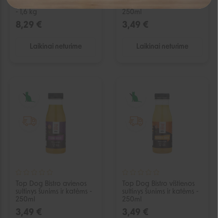
pašaras su vištiena šunims
sultinys šunims ir katėms -
- 1,6 kg
250ml
Negalite prisijungti prie paskyros?
8,29 €
3,49 €
Laikinai neturime
Laikinai neturime
IŠPARDUOTA
IŠPARDUOTA
Top Dog Bistro avienos
Top Dog Bistro vištienos
sultinys šunims ir katėms -
sultinys šunims ir katėms -
250ml
250ml
3,49 €
3,49 €