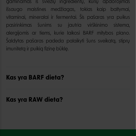
gaminamas iš šviežių ingredientų, kurių apdorojimas
išsaugo maistines medžiagas, tokias kaip baltymai,
vitaminai, mineralai ir fermentai. Šis pašaras yra puikus
pasirinkimas šunims su jautria virškinimo sistema,
alergijomis ar tiems, kurie laikosi BARF mitybos plano.
Šaldytas pašaras padeda palaikyti šuns sveikatą, stiprų
imunitetą ir puikią fizinę būklę.
Kas yra BARF dieta?
Kas yra RAW dieta?