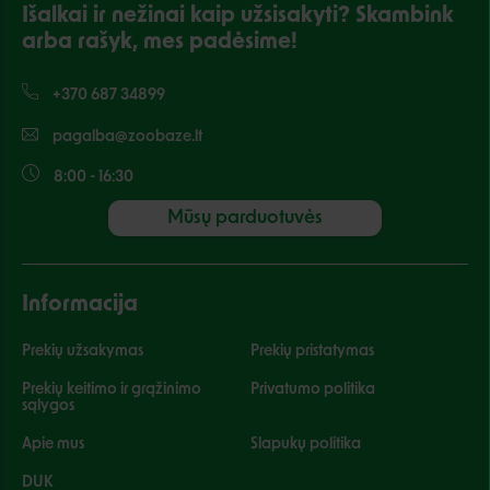
Išalkai ir nežinai kaip užsisakyti? Skambink
arba rašyk, mes padėsime!
+370 687 34899
pagalba@zoobaze.lt
8:00 - 16:30
Mūsų parduotuvės
Informacija
Prekių užsakymas
Prekių pristatymas
Prekių keitimo ir grąžinimo
Privatumo politika
sąlygos
Apie mus
Slapukų politika
DUK