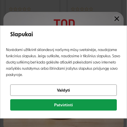
Rafus Menu šaldytas
Top Dog Bistro šaldytas
pašaras su jautiena ir
pašaras su lašiša ir
vištiena šunims - 800 g
jautiena šunims - 1,6 kg
5,79 €
9,99 €
Slapukai
Prisijungti
Norėdami užtikrinti sklandesnį naršymą mūsų svetainėje, naudojame
funkcinius slapukus. Jeigu sutiksite, naudosime ir tikslinius slapukus. Savo
Registruotis
duotą sutikimą bet kada galėsite atšaukti pakeisdami savo interneto
naršyklės nustatymus arba ištrindami įrašytus slapukus prisijungę savo
IŠPARDUOTA
IŠPARDUOTA
paskyroje.
Tikrinti užsakymą
Valdyti
Facebook
Patvirtinti
Google
Top Dog Bistro šaldytas
Top Dog Bistro jautienos