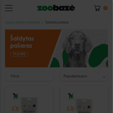
0
Sausas maistas ir konservai
Šaldytas pašaras
Šaldytas
pašaras
23 prekių
Filtrai
Populiariausios