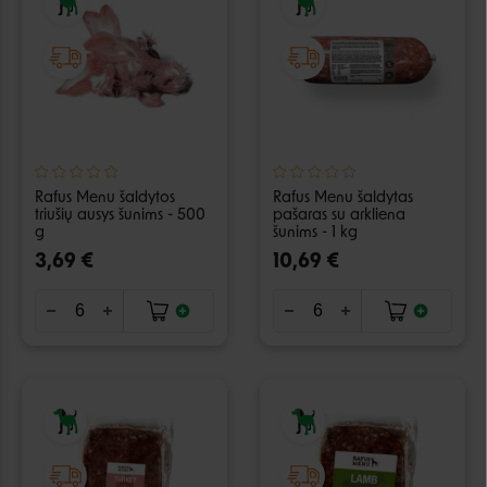
Rafus Menu šaldytos
Rafus Menu šaldytas
triušių ausys šunims - 500
pašaras su arkliena
g
šunims - 1 kg
3,69 €
10,69 €