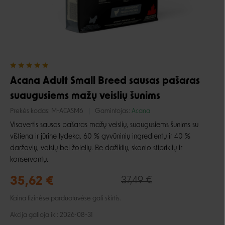
Acana Adult Small Breed sausas pašaras
suaugusiems mažų veislių šunims
Prekės kodas:
M-ACASM6
Gamintojas:
Acana
Visavertis sausas pašaras mažų veislių, suaugusiems šunims su
vištiena ir jūrine lydeka. 60 % gyvūninių ingredientų ir 40 %
daržovių, vaisių bei žolelių. Be dažiklių, skonio stipriklių ir
konservantų.
35,62 €
37,49 €
Kaina fizinėse parduotuvėse gali skirtis.
Akcija galioja iki: 2026-08-31