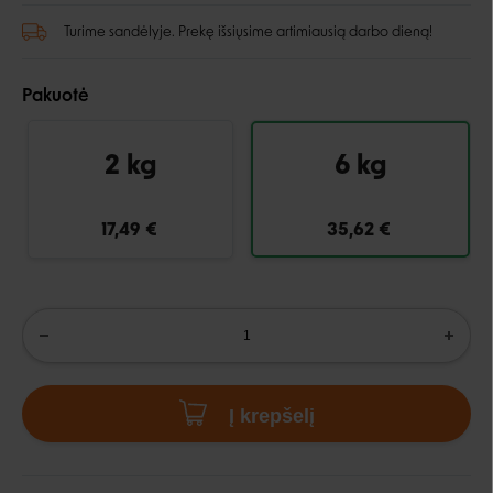
Turime sandėlyje. Prekę išsiųsime artimiausią darbo dieną!
Pakuotė
2 kg
6 kg
17,49 €
35,62 €
Į krepšelį