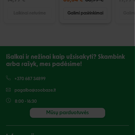
14,99 €
65,54 €
68,99 €
19,99 
Laikinai neturime
Galimi pasirinkimai
Galimi
Išalkai ir nežinai kaip užsisakyti? Skambink
arba rašyk, mes padėsime!
+370 687 34899
pagalba@zoobaze.lt
8:00 - 16:30
Mūsų parduotuvės