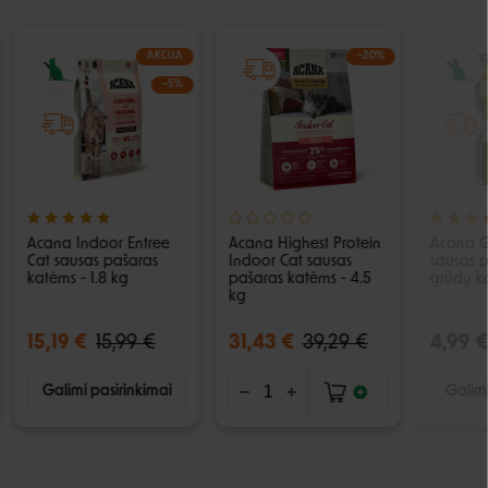
AKCIJA
−20%
−5%
Acana Indoor Entree
Acana Highest Protein
Acana G
Cat sausas pašaras
Indoor Cat sausas
sausas 
katėms - 1.8 kg
pašaras katėms - 4.5
grūdų k
kg
15,19 €
15,99 €
31,43 €
39,29 €
4,99 €
Galimi pasirinkimai
Galimi