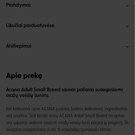
Pristatymas
Likučiai parduotuvėse
Atsiliepimai
Apie prekę
Acana Adult Small Breed sausas pašaras suaugusiems
mažų veislių šunims
Kai kalbama apie ACANA pašarą šunims, kiekvienas ingredientas
yra svarbus. Štai kodėl mūsų ACANA Adult Small Breed receptas
yra sukurtas siekiant maitinti mažų veislių šunis pagal jų prigimtį. Šis
receptas pagamintas iš 60 % kokybiškų gyvūninės kilmės