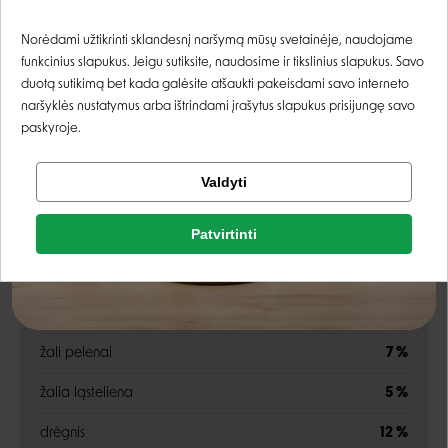
nesmulkinti avinžirniai, nesmulkinti žalieji lęšiai, nesmulkinti
Prisijungti
geltonieji žirniai, lęšių skaidulos, žirnių krakmolas
Norėdami užtikrinti sklandesnį naršymą mūsų svetainėje, naudojame
funkcinius slapukus. Jeigu sutiksite, naudosime ir tikslinius slapukus. Savo
Registruotis
duotą sutikimą bet kada galėsite atšaukti pakeisdami savo interneto
naršyklės nustatymus arba ištrindami įrašytus slapukus prisijungę savo
Energetinė
3510 kcal/kg (421 kcal 250 ml/120 g
paskyroje.
vertė:
puodelyje)
Tikrinti užsakymą
Valdyti
Facebook
Analitinės sudedamosios dalys
Patvirtinti
Rašyti atsiliepimą
Google
žali baltymai
31 %
Rašyti atsiliepimą
žali riebalai
17 %
Negalite prisijungti prie paskyros?
žali pelenai
7 %
žalia ląsteliena
5 %
drėgnis
12 %