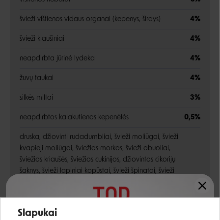
švieži vištienos vidaus organai (kepenys, širdys)
4%
švieži kiaušiniai
4%
neapdirbta jūrinė lydeka
4%
žuvų taukai
4%
silkės miltai
3%
neapdirbtos kalakutienos kepenėlės
0,5%
druska, džiovinti rudadumbliai, švieži moliūgai, švieži
kvapieji moliūgai, šviežios morkos, švieži obuoliai,
šviežios kriaušės, šviežios cukinijos, džiovintos cikorijų
šaknys, švieži lapiniai kopūstai, švieži špinatai, švieži
ropių lapai, švieži burokų lapai, spanguolės, mėlynės,
medlievos uogos, ciberžolė, tikrasis margainis, varnalėšų
Įvertinimas:
šaknys, levandos, svilarožės šaknys, erškėtuogės,
Slapukai
nesmulkinti raudonieji lęšiai, nesmulkinti žalieji žirniai,