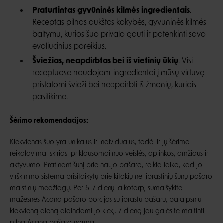
Praturtintas gyvūninės kilmės ingredientais
.
Receptas pilnas aukštos kokybės, gyvūninės kilmės
baltymų, kurios šuo privalo gauti ir patenkinti savo
evoliucinius poreikius.
Šviežias, neapdirbtas bei iš vietinių ūkių
. Visi
receptuose naudojami ingredientai į mūsų virtuvę
pristatomi švieži bei neapdirbti iš žmonių, kuriais
pasitikime.
Šėrimo rekomendacijos:
Kiekvienas šuo yra unikalus ir individualus, todėl ir jų šėrimo
reikalavimai skiriasi priklausomai nuo veislės, aplinkos, amžiaus ir
aktyvumo. Pratinant šunį prie naujo pašaro, reikia laiko, kad jo
virškinimo sistema prisitaikytų prie kitokių nei įprastinių šunų pašaro
maistinių medžiagų. Per 5
–
7 dienų laikotarpį sumaišykite
mažesnes Acana pašaro porcijas su įprastu pašaru, palaipsniui
kiekvieną dieną didindami jo kiekį. 7 dieną jau galėsite maitinti
pilna Acana pašaro norma.