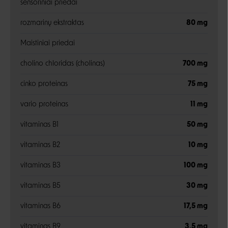
sensoriniai priedai
rozmarinų ekstraktas
80 mg
Maistiniai priedai
cholino chloridas (cholinas)
700 mg
cinko proteinas
75 mg
vario proteinas
11 mg
vitaminas B1
50 mg
vitaminas B2
10 mg
vitaminas B3
100 mg
vitaminas B5
30 mg
vitaminas B6
17,5 mg
vitaminas B9
3,5 mg