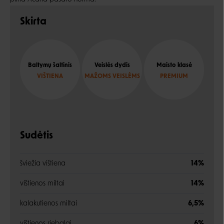
Skirta
Baltymų šaltinis
Veislės dydis
Maisto klasė
VIŠTIENA
MAŽOMS VEISLĖMS
PREMIUM
Sudėtis
šviežia vištiena
14%
vištienos miltai
14%
kalakutienos miltai
6,5%
vištienos riebalai
6%