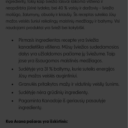
ingredientų, tokių kaip šviežia laisvai laikoma vištiena ir
neapdirbta jūrinė lydeka, bei 40 % vaisių ir daržovių – šviežio
moliūgo, žalumynų, obuolių ir kriaušių. Šis receptas suteikia Jūsų
mažos veislės šuniui reikalingų maistinių medžiagų ir baltymų. Visi
naudojami produktai yra švieži bei kokybiški.
Pirmasis ingredientas recepte yra šviežia
kanadietiška vištiena. Mūsų šviežios sudedamosios
dalys yra užšaldomos pačiame jų šviežume. Taip
jose yra išsaugomos maistinės medžiagos.
Sudėtyje yra 31 % baltymų, kurie suteiks energijos
Jūsų mažos veislės augintiniui.
Granulės pritaikytos mažų ir vidutinių veislių šunims.
Sudėtyje nėra grūdinių ingredientų.
Pagaminta Kanadoje iš geriausių pasaulyje
ingredientų.
Kuo Acana pašaras yra išskirtinis: