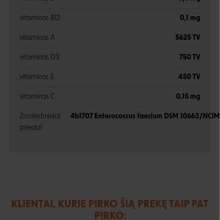
vitaminas B12
0,1 mg
vitaminas A
5625 TV
vitaminas D3
750 TV
vitaminas E
450 TV
vitaminas C
0,15 mg
Zootechniniai
4b1707 Enterococcus faecium DSM 10663/NCIMB
priedai
KLIENTAI, KURIE PIRKO ŠIĄ PREKĘ TAIP PAT
PIRKO: