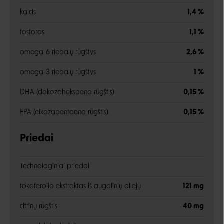
kalcis
1,4 %
fosforas
1,1 %
omega-6 riebalų rūgštys
2,6 %
omega-3 riebalų rūgštys
1 %
DHA (dokozaheksaeno rūgštis)
0,15 %
EPA (eikozapentaeno rūgštis)
0,15 %
Priedai
Technologiniai priedai
tokoferolio ekstraktas iš augalinių aliejų
121 mg
citrinų rūgštis
40 mg