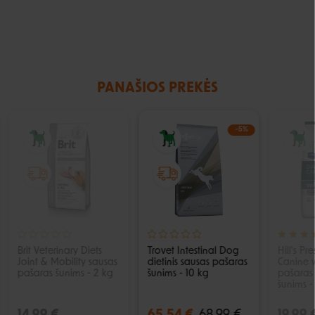
PANAŠIOS PREKĖS
IŠPARDUOTA
−5%
Brit Veterinary Diets
Trovet Intestinal Dog
Hill's Pr
Joint & Mobility sausas
dietinis sausas pašaras
Canine 
pašaras šunims - 2 kg
šunims - 10 kg
pašaras 
šunims -