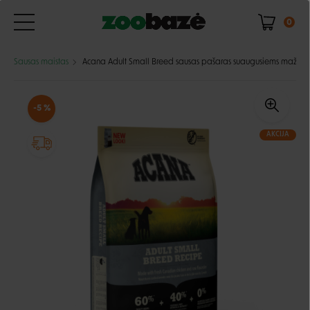
0
Sausas maistas
Acana Adult Small Breed sausas pašaras suaugusiems mažų vei
-5 %
AKCIJA