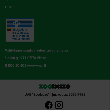
DUK
Valstybinės maisto ir veterinarijos tarnyba
Siesikų g. 19 LT-07170 Vilnius
8 800 40 403 www.vmvt.lt
UAB "Zoobazė" | Įm. kodas: 305217982