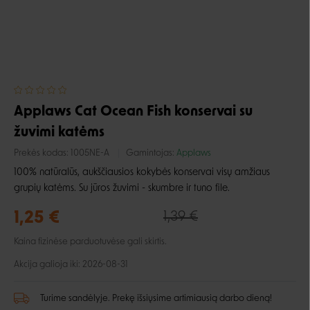
Applaws Cat Ocean Fish konservai su
žuvimi katėms
Prekės kodas:
1005NE-A
Gamintojas:
Applaws
100% natūralūs, aukščiausios kokybės konservai visų amžiaus
grupių katėms. Su jūros žuvimi - skumbre ir tuno file.
1,25 €
1,39 €
Kaina fizinėse parduotuvėse gali skirtis.
Akcija galioja iki: 2026-08-31
Turime sandėlyje. Prekę išsiųsime artimiausią darbo dieną!