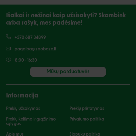
Išalkai ir nežinai kaip užsisakyti? Skambink
arba rašyk, mes padėsime!
+370 687 34899
pagalba@zoobaze.lt
8:00 - 16:30
Mūsų parduotuvės
Informacija
Prekių užsakymas
Prekių pristatymas
Prekių keitimo ir grąžinimo
Privatumo politika
sąlygos
Apie mus
Slapukų politika