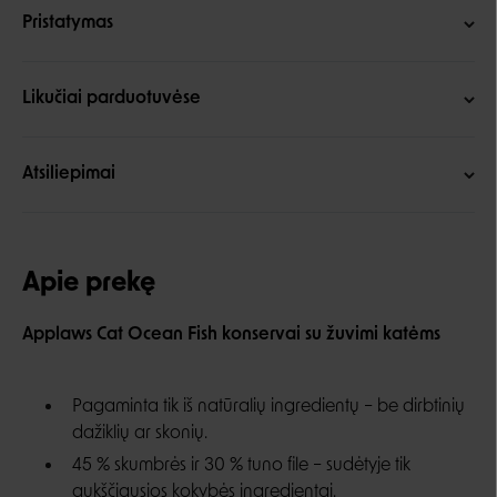
Pristatymas
Likučiai parduotuvėse
Atsiliepimai
Apie prekę
Applaws Cat Ocean Fish konservai su žuvimi katėms
Pagaminta tik iš natūralių ingredientų – be dirbtinių
dažiklių ar skonių.
45 % skumbrės ir 30 % tuno file – sudėtyje tik
aukščiausios kokybės ingredientai.