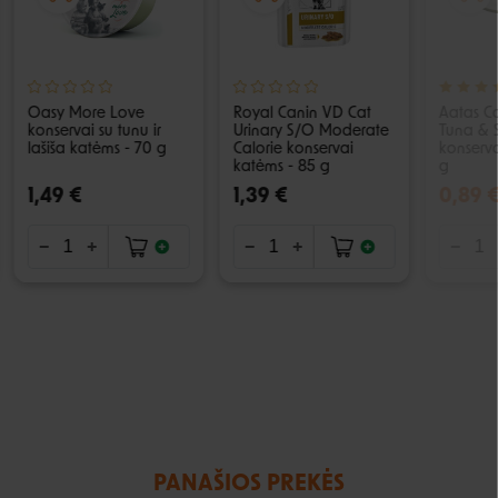
Oasy More Love
Royal Canin VD Cat
Aatas Ca
konservai su tunu ir
Urinary S/O Moderate
Tuna & 
lašiša katėms - 70 g
Calorie konservai
konserva
katėms - 85 g
g
1,49 €
1,39 €
0,89 
PANAŠIOS PREKĖS