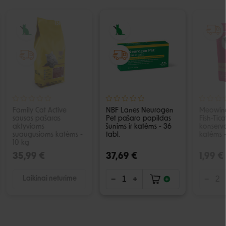
IŠPARDUOTA
Family Cat Active
NBF Lanes Neurogen
Meowin
sausas pašaras
Pet pašaro papildas
Fish-Tic
aktyvioms
šunims ir katėms - 36
konserva
suaugusioms katėms -
tabl.
katėms -
10 kg
35,99 €
37,69 €
1,99 €
Laikinai neturime