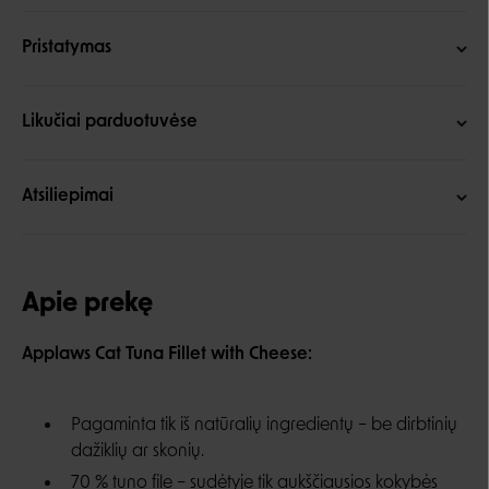
Pristatymas
Likučiai parduotuvėse
Atsiliepimai
Apie prekę
Applaws Cat Tuna Fillet with Cheese:
Pagaminta tik iš natūralių ingredientų – be dirbtinių
dažiklių ar skonių.
70 % tuno file – sudėtyje tik aukščiausios kokybės