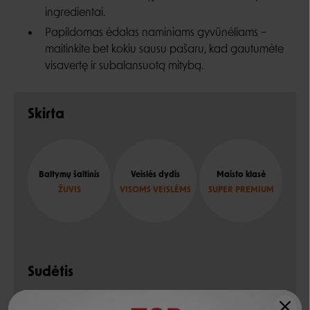
ingredientai.
Papildomas ėdalas naminiams gyvūnėliams –
maitinkite bet kokiu sausu pašaru, kad gautumėte
visavertę ir subalansuotą mitybą.
Skirta
Baltymų šaltinis
Veislės dydis
Maisto klasė
ŽUVIS
VISOMS VEISLĖMS
SUPER PREMIUM
Sudėtis