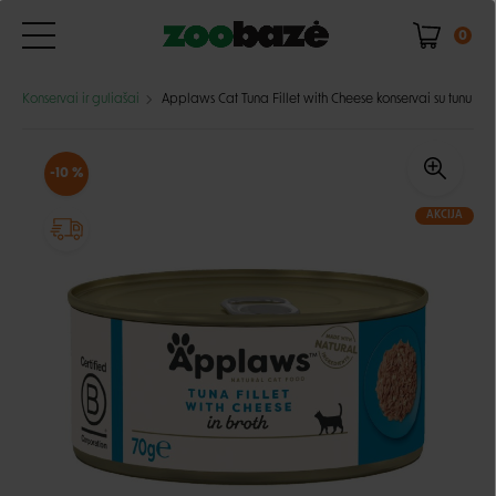
0
Konservai ir guliašai
Applaws Cat Tuna Fillet with Cheese konservai su tunu ir s
-10 %
AKCIJA