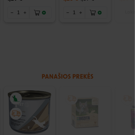
Laiki
PANAŠIOS PREKĖS
IŠPARDUOTA