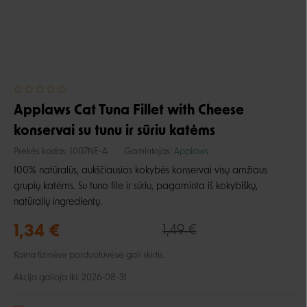
Applaws Cat Tuna Fillet with Cheese
konservai su tunu ir sūriu katėms
Prekės kodas:
1007NE-A
Gamintojas:
Applaws
100% natūralūs, aukščiausios kokybės konservai visų amžiaus
grupių katėms. Su tuno file ir sūriu, pagaminta iš kokybiškų,
natūralių ingredientų.
1,34 €
1,49 €
Kaina fizinėse parduotuvėse gali skirtis.
Akcija galioja iki: 2026-08-31