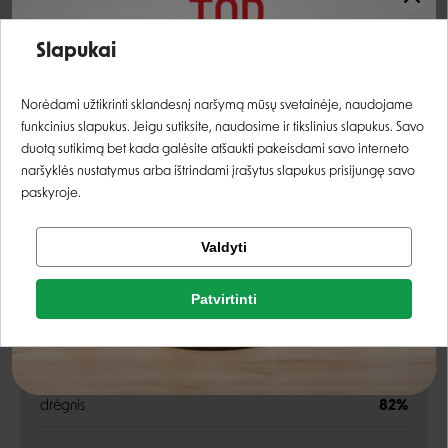
tuno filė
70%
Įvertinimas:
žuvies sultinys
23%
Slapukai
sūris
6%
Prisijungti
Norėdami užtikrinti sklandesnį naršymą mūsų svetainėje, naudojame
ryžiai
1%
funkcinius slapukus. Jeigu sutiksite, naudosime ir tikslinius slapukus. Savo
Registruotis
duotą sutikimą bet kada galėsite atšaukti pakeisdami savo interneto
naršyklės nustatymus arba ištrindami įrašytus slapukus prisijungę savo
Analitinės sudedamosios dalys
paskyroje.
Tikrinti užsakymą
Valdyti
žali baltymai
14%
Facebook
žali riebalai
0,5%
Patvirtinti
Rašyti atsiliepimą
žali pelenai
2%
Google
Rašyti atsiliepimą
žalia ląsteliena
1%
drėgnis
82%
Negalite prisijungti prie paskyros?