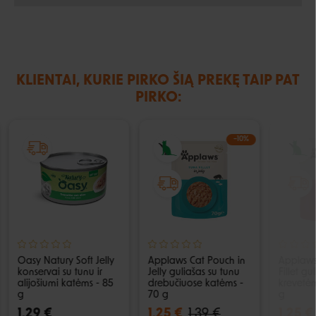
KLIENTAI, KURIE PIRKO ŠIĄ PREKĘ TAIP PAT
PIRKO:
−10%
Oasy Natury Soft Jelly
Applaws Cat Pouch in
Applaws
konservai su tunu ir
Jelly guliašas su tunu
Fillet gu
alijošiumi katėms - 85
drebučiuose katėms -
krevetėm
g
70 g
g
1,29 €
1,25 €
1,39 €
1,25 €