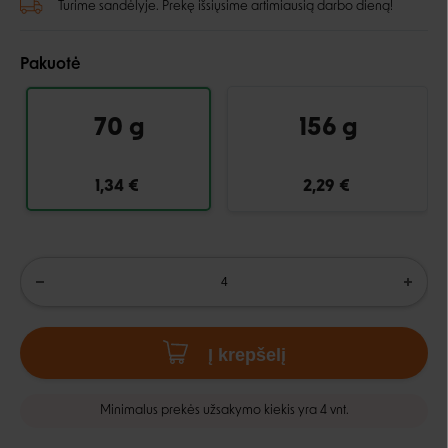
Turime sandėlyje. Prekę išsiųsime artimiausią darbo dieną!
Pakuotė
70 g
156 g
1,34 €
2,29 €
Į krepšelį
Minimalus prekės užsakymo kiekis yra 4 vnt.