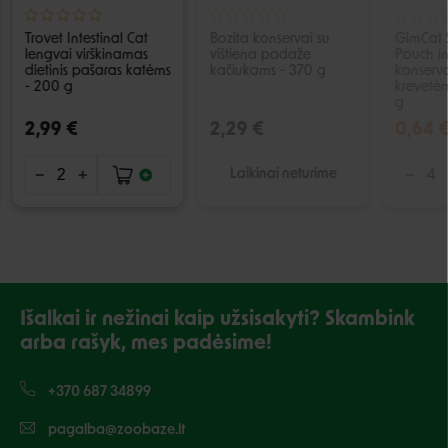
Trovet Intestinal Cat
Bozita konservai su
GimCat 
lengvai virškinamas
vištiena padaže
Pouch in
dietinis pašaras katėms
kačiukams - 370 g
konserva
- 200 g
krevetėm
g
2,99 €
2,29 €
0,64 
Laikinai neturime
Išalkai ir nežinai kaip užsisakyti? Skambink
arba rašyk, mes padėsime!
+370 687 34899
pagalba@zoobaze.lt