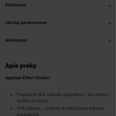
Pristatymas
Likučiai parduotuvėse
Atsiliepimai
Apie prekę
Applaws Kitten Chicken:
Pagaminta tik iš natūralių ingredientų – be dirbtinių
dažiklių ar skonių.
50% vištienos – sudėtyje tik aukščiausios kokybės
ingredientai.