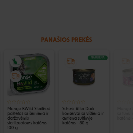
PANAŠIOS PREKĖS
NAUJIENA
Monge BWild Sterilised
Schesir After Dark
Monge J
paštetas su šerniena ir
konservai su vištiena ir
su tunu i
daržovėmis
antiena sultinyje
katėms 
sterilizuotoms katėms -
katėms - 80 g
100 g