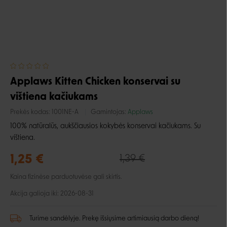
Applaws Kitten Chicken konservai su
vištiena kačiukams
Prekės kodas:
1001NE-A
Gamintojas:
Applaws
100% natūralūs, aukščiausios kokybės konservai kačiukams. Su
vištiena.
1,25 €
1,39 €
Kaina fizinėse parduotuvėse gali skirtis.
Akcija galioja iki: 2026-08-31
Turime sandėlyje. Prekę išsiųsime artimiausią darbo dieną!