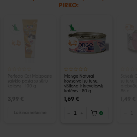
PIRKO:
IŠPARDUOTA
Perfecto Cat Malzpaste
Monge Natural
Schesir 
salyklo pasta su sūriu
konservai su tunu,
su tunu 
katėms - 100 g
vištiena ir krevetėmis
drebuči
katėms - 80 g
85 g
3,99 €
1,69 €
1,49 €
Laikinai neturime