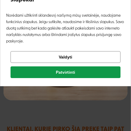
ryžiai, daržovių želė
Prisijungti
Norėdami užtikrinti sklandesnį naršymą mūsų svetainėje, naudojame
Analitinės sudedamosios dalys
funkcinius slapukus. Jeigu sutiksite, naudosime ir tikslinius slapukus. Savo
Registruotis
duotą sutikimą bet kada galėsite atšaukti pakeisdami savo interneto
naršyklės nustatymus arba ištrindami įrašytus slapukus prisijungę savo
žali baltymai
10%
paskyroje.
žali riebalai
6%
Tikrinti užsakymą
Valdyti
Facebook
žali pelenai
2%
Patvirtinti
žalia ląsteliena
0,1%
Rašyti atsiliepimą
Google
drėgnis
81%
Rašyti atsiliepimą
Negalite prisijungti prie paskyros?
KLIENTAI, KURIE PIRKO ŠIĄ PREKĘ TAIP PAT