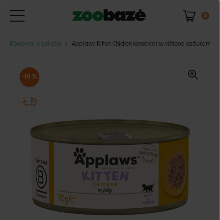
0
Konservai ir guliašai
Applaws Kitten Chicken konservai su vištiena kačiukams
-10 %