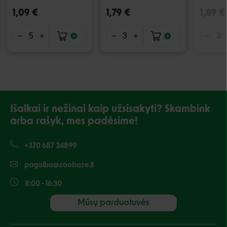
1,09 €
1,79 €
1,89 €
Išalkai ir nežinai kaip užsisakyti? Skambink
arba rašyk, mes padėsime!
+370 687 34899
pagalba@zoobaze.lt
8:00 - 16:30
Mūsų parduotuvės