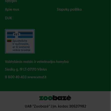
sąlygos
Apie mus
Slapukų politika
DUK
Valstybinės maisto ir veterinarijos tarnyba
Siesikų g. 19 LT-07170 Vilnius
8 800 40 403 www.vmvt.lt
UAB "Zoobazė" | Įm. kodas: 305217982