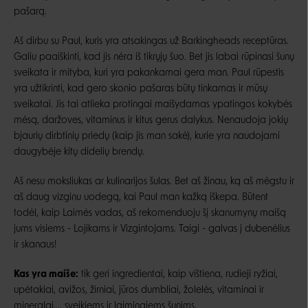
pašarą.
Aš dirbu su Paul, kuris yra atsakingas už Barkingheads receptūras.
Galiu paaiškinti, kad jis nėra iš tikrųjų šuo. Bet jis labai rūpinasi šunų
sveikata ir mityba, kuri yra pakankamai gera man. Paul rūpestis
yra užtikrinti, kad gero skonio pašaras būtų tinkamas ir mūsų
sveikatai. Jis tai atlieka protingai maišydamas ypatingos kokybės
mėsą, daržoves, vitaminus ir kitus gerus dalykus. Nenaudoja jokių
bjaurių dirbtinių priedų (kaip jis man sakė), kurie yra naudojami
daugybėje kitų didelių brendų.
Aš nesu moksliukas ar kulinarijos šulas. Bet aš žinau, ką aš mėgstu ir
aš daug vizginu uodegą, kai Paul man kažką iškepa. Būtent
todėl, kaip Laimės vadas, aš rekomenduoju šį skanumynų maišą
jums visiems - Lojikams ir Vizgintojams. Taigi - galvas į dubenėlius
ir skanaus!
Kas yra maiše:
tik geri ingredientai, kaip vištiena, rudieji ryžiai,
upėtakiai, avižos, žirniai, jūros dumbliai, žolelės, vitaminai ir
mineralai.... sveikiems ir laimingiems šunims.