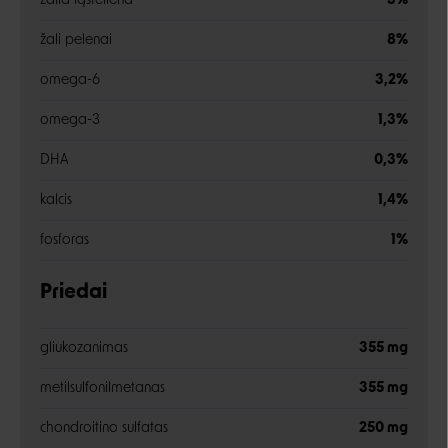
žalia ląsteliena
3%
žali pelenai
8%
omega-6
3,2%
omega-3
1,3%
DHA
0,3%
kalcis
1,4%
fosforas
1%
Priedai
gliukozanimas
355 mg
metilsulfonilmetanas
355 mg
chondroitino sulfatas
250 mg