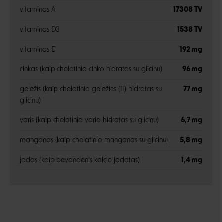
vitaminas A
17308 TV
vitaminas D3
1538 TV
vitaminas E
192 mg
cinkas (kaip chelatinio cinko hidratas su glicinu)
96 mg
geležis (kaip chelatinio geležies (II) hidratas su
77 mg
glicinu)
varis (kaip chelatinio vario hidratas su glicinu)
6,7 mg
manganas (kaip chelatinio manganas su glicinu)
5,8 mg
jodas (kaip bevandenis kalcio jodatas)
1,4 mg