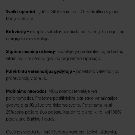
Sveiki sąnariai
– įdėta Gliukozamino ir Chondroitino sąnarių ir
klubų sveikatai.
Be kviečių –
receptas sukurtas nenaudojant kviečių, kaip galimų
alergijų šunims sukėlėjų.
Stiprina imuninę sistemą-
sudėtyje yra natūralūs ingredientai,
vitaminai ir mineralai gyvūno organizmo apsaugai.
Patvirtinta veterinarijos gydytojų –
patvirtinta veterinarijos
profesionalų visoje JK.
Maitinimo nuorodos:
Mūsų normos lentelėje yra
patariamosios. Prašome pasitikrinkite pas savo veterinarijos
gydytoją ar Jūsų šuo yra tinkamo svorio. Patariame keisti
25% seno pašaro šiuo pašaru, kas antrą dieną iki tol kol 100%
pereis prie Barking Heads.
Gyvūnas visada turi turėti švaraus vandens. Laikyti uždarytą,