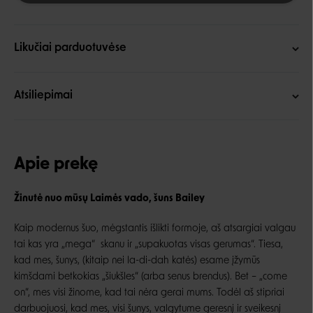
Likučiai parduotuvėse
Atsiliepimai
Apie prekę
Žinutė nuo mūsų Laimės vado, šuns Bailey
Kaip modernus šuo, mėgstantis išlikti formoje, aš atsargiai valgau
tai kas yra „mega“ skanu ir „supakuotas visas gerumas“. Tiesa,
kad mes, šunys, (kitaip nei la-di-dah katės) esame įžymūs
kimšdami betkokias „šiukšles“ (arba senus brendus). Bet – „come
on“, mes visi žinome, kad tai nėra gerai mums. Todėl aš stipriai
darbuojuosi, kad mes, visi šunys, valgytume geresnį ir sveikesnį