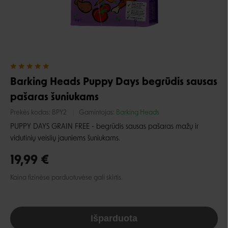
Barking Heads Puppy Days begrūdis sausas
pašaras šuniukams
Prekės kodas:
BPY2
Gamintojas:
Barking Heads
PUPPY DAYS GRAIN FREE -
begrūdis sausas
pašaras mažų ir
vidutinių veislių jauniems šuniukams.
19,99 €
Kaina fizinėse parduotuvėse gali skirtis.
Išparduota