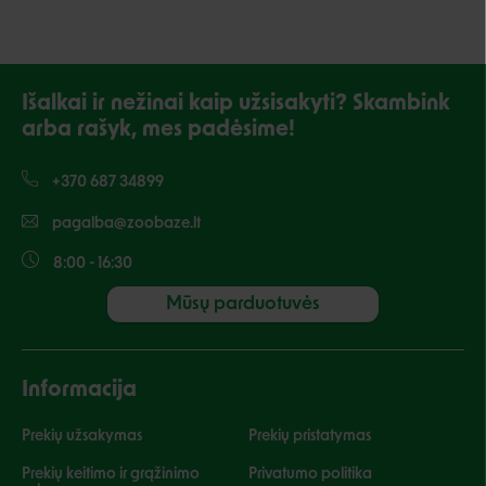
Išalkai ir nežinai kaip užsisakyti? Skambink
arba rašyk, mes padėsime!
+370 687 34899
pagalba@zoobaze.lt
8:00 - 16:30
Mūsų parduotuvės
Informacija
Prekių užsakymas
Prekių pristatymas
Prekių keitimo ir grąžinimo
Privatumo politika