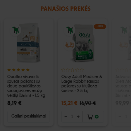
PANAŠIOS PREKĖS
−10%
Quattro visavertis
Oasy Adult Medium &
Advance
sausas pašaras su
Large Rabbit sausas
Diets At
daug paukštienos
pašaras su triušiena
sausas p
suaugusiems mažų
šunims - 2.5 kg
triušiena 
veislių šunims - 1.5 kg
šunims -
8,19 €
15,21 €
16,90 €
99,99
Galimi pasirinkimai