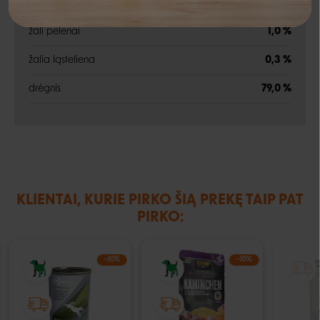
žali riebalai
8,5 %
žali pelenai
1,0 %
Negalite prisijungti prie paskyros?
žalia ląsteliena
0,3 %
drėgnis
79,0 %
KLIENTAI, KURIE PIRKO ŠIĄ PREKĘ TAIP PAT
PIRKO:
−10%
−10%