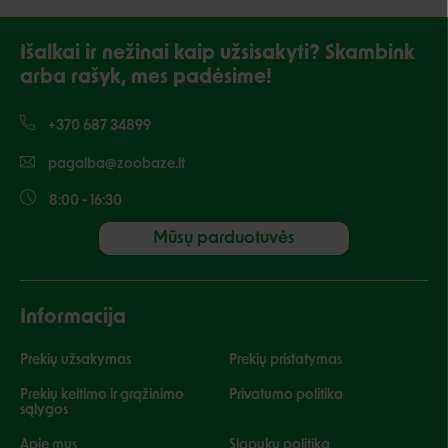
Išalkai ir nežinai kaip užsisakyti? Skambink
arba rašyk, mes padėsime!
+370 687 34899
pagalba@zoobaze.lt
8:00 - 16:30
Mūsų parduotuvės
Informacija
Prekių užsakymas
Prekių pristatymas
Prekių keitimo ir grąžinimo
Privatumo politika
sąlygos
Apie mus
Slapukų politika