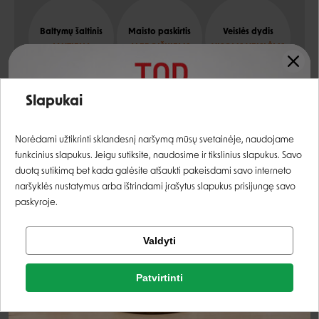
Baltymų šaltinis
Maisto paskirtis
Veislės dydis
JAUTIENA
ALERGIŠKIEMS
VISOMS VEISLĖMS
Įvertinimas:
Slapukai
Prisijungti
Sudėtis
Norėdami užtikrinti sklandesnį naršymą mūsų svetainėje, naudojame
funkcinius slapukus. Jeigu sutiksite, naudosime ir tikslinius slapukus. Savo
Registruotis
duotą sutikimą bet kada galėsite atšaukti pakeisdami savo interneto
Azijinių buivolų mėsa, plaučiai, kepenys, inkstai,
73 %
naršyklės nustatymus arba ištrindami įrašytus slapukus prisijungę savo
blužnis (Bubalus arnee)
paskyroje.
azijinių buivolų sultinys
27 %
Tikrinti užsakymą
Valdyti
Facebook
Analitinės sudedamosios dalys
Patvirtinti
Rašyti atsiliepimą
žali baltymai
9,5 %
Google
Rašyti atsiliepimą