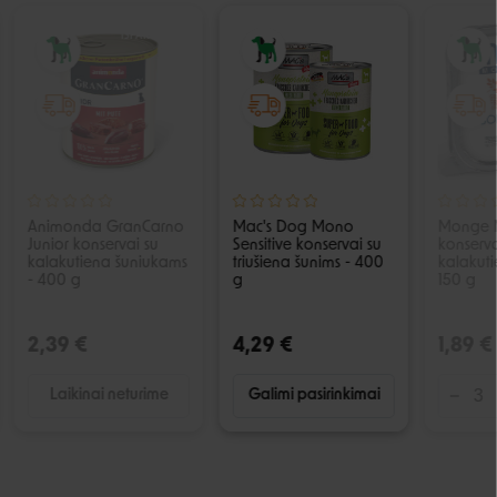
IŠPARDUOTA
Animonda GranCarno
Mac's Dog Mono
Monge 
Junior konservai su
Sensitive konservai su
konserva
kalakutiena šuniukams
triušiena šunims - 400
kalakuti
- 400 g
g
150 g
2,39 €
4,29 €
1,89 €
Laikinai neturime
Galimi pasirinkimai