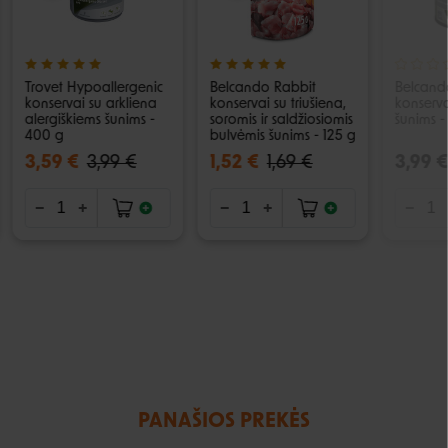
Trovet Hypoallergenic
Belcando Rabbit
Belcando
konservai su arkliena
konservai su triušiena,
konserva
alergiškiems šunims -
soromis ir saldžiosiomis
šunims -
400 g
bulvėmis šunims - 125 g
3,59 €
3,99 €
1,52 €
1,69 €
3,99 €
PANAŠIOS PREKĖS