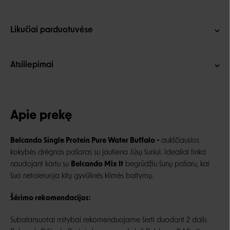
Likučiai parduotuvėse
Atsiliepimai
Apie prekę
Belcando Single Protein Pure Water Buffalo -
aukščiausios
kokybės drėgnas pašaras su jautiena Jūsų šuniui. Idealiai tinka
naudojant kartu su
Belcando Mix It
begrūdžiu šunų pašaru, kai
šuo netoleruoja kitų gyvūlinės kilmės baltymų.
Šėrimo rekomendacijos:
Subalansuotai mitybai rekomenduojame šerti duodant 2 dalis