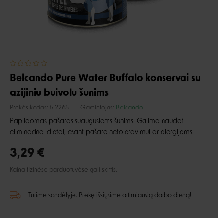
Belcando Pure Water Buffalo konservai su
azijiniu buivolu šunims
Prekės kodas:
512265
Gamintojas:
Belcando
Papildomas pašaras suaugusiems šunims. Galima naudoti
eliminacinei dietai, esant pašaro netoleravimui ar alergijoms.
3,29 €
Kaina fizinėse parduotuvėse gali skirtis.
Turime sandėlyje. Prekę išsiųsime artimiausią darbo dieną!