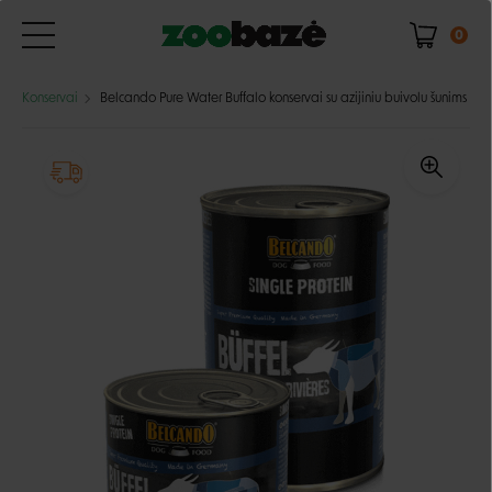
0
Konservai
Belcando Pure Water Buffalo konservai su azijiniu buivolu šunims