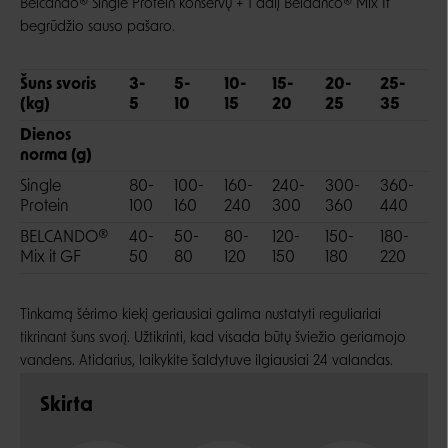
Belcando® Single Protein konservų + 1 dalį Beldanco® Mix It
begrūdžio sauso pašaro.
Šuns svoris
3-
5-
10-
15-
20-
25-
3
(kg)
5
10
15
20
25
35
5
Dienos
norma (g)
Single
80-
100-
160-
240-
300-
360-
4
Protein
100
160
240
300
360
440
6
BELCANDO®
40-
50-
80-
120-
150-
180-
2
Mix it GF
50
80
120
150
180
220
3
Tinkamą šėrimo kiekį geriausiai galima nustatyti reguliariai
tikrinant šuns svorį. Užtikrinti, kad visada būtų šviežio geriamojo
vandens. Atidarius, laikykite šaldytuve ilgiausiai 24 valandas.
Skirta