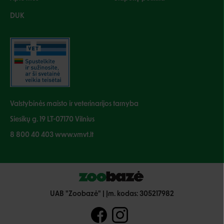
DUK
Valstybinės maisto ir veterinarijos tarnyba
Siesikų g. 19 LT-07170 Vilnius
8 800 40 403 www.vmvt.lt
UAB "Zoobazė" | Įm. kodas: 305217982