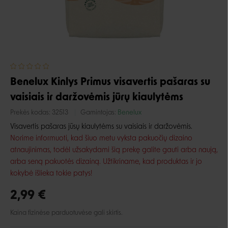
Benelux Kinlys Primus visavertis pašaras su
vaisiais ir daržovėmis jūrų kiaulytėms
Prekės kodas:
32513
Gamintojas:
Benelux
Visavertis pašaras jūsų kiaulytėms su vaisiais ir daržovėmis.
Norime informuoti, kad šiuo metu vyksta pakuočių dizaino
atnaujinimas, todėl užsakydami šią prekę galite gauti arba naują,
arba seną pakuotės dizainą. Užtikriname, kad produktas ir jo
kokybė išlieka tokie patys!
2,99 €
Kaina fizinėse parduotuvėse gali skirtis.