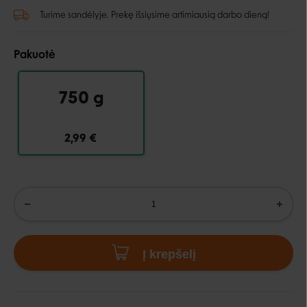
Turime sandėlyje. Prekę išsiųsime artimiausią darbo dieną!
Pakuotė
750 g
2,99 €
Į krepšelį