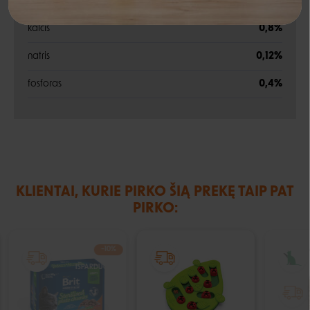
žalia ląsteliena
13%
kalcis
0,8%
Negalite prisijungti prie paskyros?
natris
0,12%
fosforas
0,4%
KLIENTAI, KURIE PIRKO ŠIĄ PREKĘ TAIP PAT
PIRKO:
−10%
IŠPARDUOTA