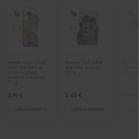
IŠPARDUOTA
IŠPARDUOTA
Versele Laga Crispy
Benelux Fruit Salad
Nobby m
Sticks skanėstai su
skanėstai šinšiloms -
akmuo s
miško uogomis
125 g
graužika
triušiams ir šinšiloms -
110 g
3,19 €
2,43 €
1,49 €
Laikinai neturime
Laikinai neturime
Laiki