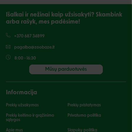
Išalkai ir nežinai kaip užsisakyti? Skambink
arba rašyk, mes padėsime!
+370 687 34899
pagalba@zoobaze.lt
8:00 - 16:30
Mūsų parduotuvės
Informacija
Prekių užsakymas
Prekių pristatymas
Prekių keitimo ir grąžinimo
Privatumo politika
sąlygos
Apie mus
Slapukų politika