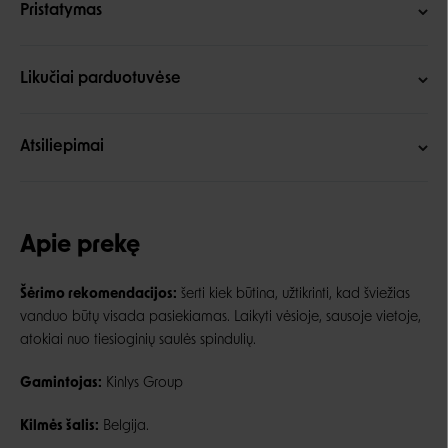
Pristatymas
Likučiai parduotuvėse
Atsiliepimai
Apie prekę
Šėrimo rekomendacijos:
šerti kiek būtina, užtikrinti, kad šviežias
vanduo būtų visada pasiekiamas. Laikyti vėsioje, sausoje vietoje,
atokiai nuo tiesioginių saulės spindulių.
Gamintojas:
Kinlys Group
Kilmės šalis:
Belgija.