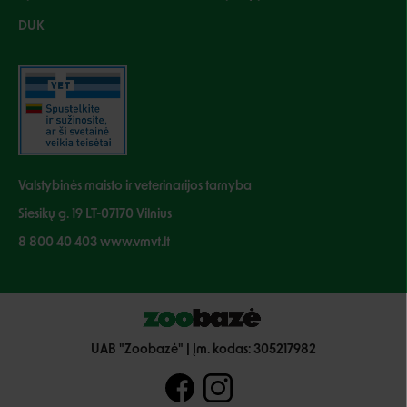
DUK
Valstybinės maisto ir veterinarijos tarnyba
Siesikų g. 19 LT-07170 Vilnius
8 800 40 403 www.vmvt.lt
UAB "Zoobazė" | Įm. kodas: 305217982