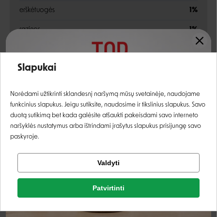
erškėtuogės
1%
razinos
1%
daržovės –
Įvertinimas:
Slapukai
džiovinti morkų gabalėliai
2%
Prisijungti
burokėliai
1%
Norėdami užtikrinti sklandesnį naršymą mūsų svetainėje, naudojame
funkcinius slapukus. Jeigu sutiksite, naudosime ir tikslinius slapukus. Savo
mineralai, aliejai ir riebalai, sėklos
Registruotis
duotą sutikimą bet kada galėsite atšaukti pakeisdami savo interneto
naršyklės nustatymus arba ištrindami įrašytus slapukus prisijungę savo
Analitinės sudedamosios dalys
paskyroje.
Tikrinti užsakymą
žali baltymai
13%
Valdyti
Facebook
žali riebalai
2,5%
Patvirtinti
Rašyti atsiliepimą
žali pelenai
5,5%
Google
Rašyti atsiliepimą