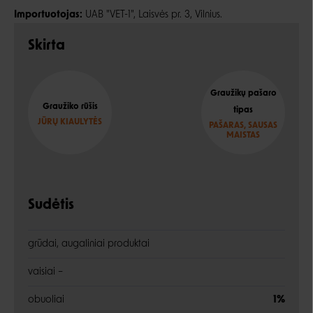
Importuotojas:
UAB "VET-1", Laisvės pr. 3, Vilnius.
Skirta
Graužikų pašaro
Graužiko rūšis
tipas
JŪRŲ KIAULYTĖS
PAŠARAS, SAUSAS
MAISTAS
Sudėtis
grūdai, augaliniai produktai
vaisiai –
obuoliai
1%