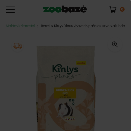
0
Maistas ir skanėstai
Benelux Kinlys Primus visavertis pašaras su vaisiais ir daržo