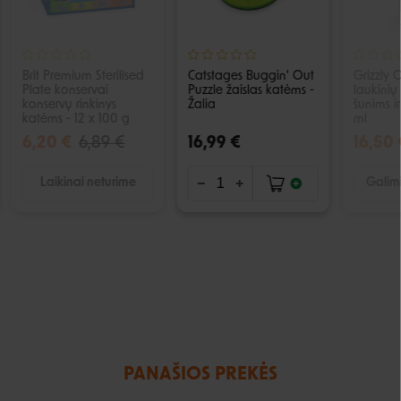
Brit Premium Sterilised
Catstages Buggin' Out
Grizzly
Plate konservai
Puzzle žaislas katėms -
laukinių 
konservų rinkinys
Žalia
šunims i
katėms - 12 x 100 g
ml
6,20 €
6,89 €
16,99 €
16,50 
Laikinai neturime
Galimi
PANAŠIOS PREKĖS