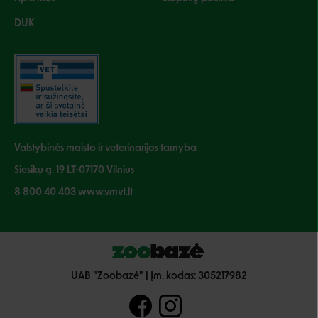
DUK
Valstybinės maisto ir veterinarijos tarnyba
Siesikų g. 19 LT-07170 Vilnius
8 800 40 403 www.vmvt.lt
UAB "Zoobazė" | Įm. kodas: 305217982