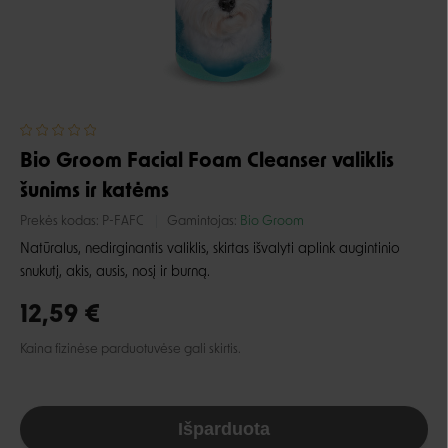
Bio Groom Facial Foam Cleanser valiklis
šunims ir katėms
Prekės kodas:
P-FAFC
Gamintojas:
Bio Groom
Natūralus, nedirginantis valiklis, skirtas išvalyti aplink augintinio
snukutį, akis, ausis, nosį ir burną.
12,59 €
Kaina fizinėse parduotuvėse gali skirtis.
Išparduota