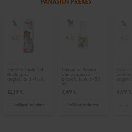
PANAŠIOS PREKĖS
IŠPARDUOTA
IŠPARDUOTA
Beaphar Tooth Gel
Camon purškiama
Biocos 
dantų gelis
dantų pasta su
pėdučių
augintiniams - 1 vnt.
propoliu šunims - 50
augintin
ml
12,19 €
7,49 €
4,99 €
Laikinai neturime
Laikinai neturime