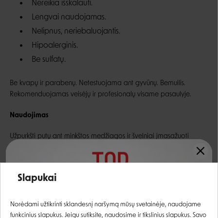
Nereikia išskalauti.
Lengvai naudojamas.
Nelipnus, neriebaluojantis.
Hipoalerginis.
Be sulfatų.
Be kvapų ir parabenų. Netestuojama ant gyvūnų. Bemuilis.
Rekomenduojamas veisėjų ir profesionalų visame pasaulyje.
Naudojimas
Užpurkšti putų ant minkštos medžiagos ir švelniai įmasažuoti
snukučio srityje. Nusausinti su minkštu, sugeriančiu rankšluosčiu ir
tada iššukuoti ar išdžiovinti. Netepti putų tiesiogiai augintiniui į
Įvertinimas:
akis.
Slapukai
Skirta
Prisijungti
Norėdami užtikrinti sklandesnį naršymą mūsų svetainėje, naudojame
funkcinius slapukus. Jeigu sutiksite, naudosime ir tikslinius slapukus. Savo