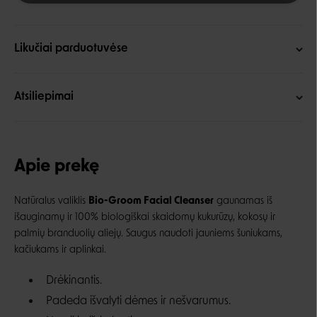
Likučiai parduotuvėse
Atsiliepimai
Apie prekę
Natūralus valiklis
Bio-Groom Facial Cleanser
gaunamas iš
išauginamų ir 100% biologiškai skaidomų kukurūzų, kokosų ir
palmių branduolių aliejų. Saugus naudoti jauniems šuniukams,
kačiukams ir aplinkai.
Drėkinantis.
Padeda išvalyti dėmes ir nešvarumus.