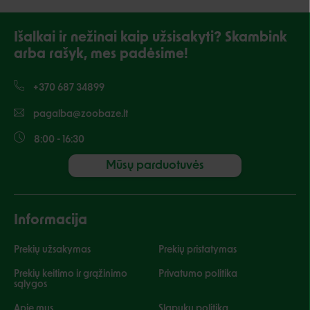
Išalkai ir nežinai kaip užsisakyti? Skambink
arba rašyk, mes padėsime!
+370 687 34899
pagalba@zoobaze.lt
8:00 - 16:30
Mūsų parduotuvės
Informacija
Prekių užsakymas
Prekių pristatymas
Prekių keitimo ir grąžinimo
Privatumo politika
sąlygos
Apie mus
Slapukų politika