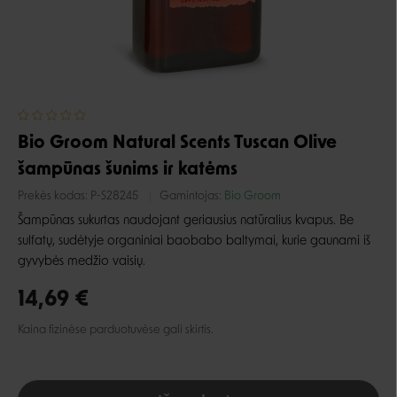
Bio Groom Natural Scents Tuscan Olive
šampūnas šunims ir katėms
Prekės kodas:
P-S28245
Gamintojas:
Bio Groom
Šampūnas sukurtas naudojant geriausius natūralius kvapus. Be
sulfatų, sudėtyje organiniai baobabo baltymai, kurie gaunami iš
gyvybės medžio vaisių.
14,69 €
Kaina fizinėse parduotuvėse gali skirtis.