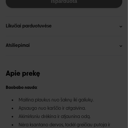
Išparduota
Likučiai parduotuvėse
Atsiliepimai
Apie prekę
Baobabo nauda
:
Maitina plaukus nuo šaknų iki galiukų.
Apsaugo nuo karščio ir atgaivina.
Akimirksniu drėkina ir atjaunina odą.
Nėra ksantano dervos, todėl greičiau putoja ir