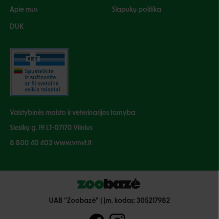
Apie mus
Slapukų politika
DUK
Valstybinės maisto ir veterinarijos tarnyba
Siesikų g. 19 LT-07170 Vilnius
8 800 40 403 www.vmvt.lt
UAB "Zoobazė" | Įm. kodas: 305217982