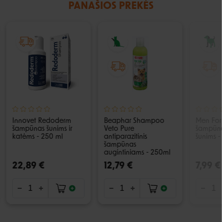
PANAŠIOS PREKĖS
Innovet Redoderm
Beaphar Shampoo
Men For
šampūnas šunims ir
Veto Pure
šampūna
katėms - 250 ml
antiparazitinis
šunims -
šampūnas
augintiniams - 250ml
22,89 €
12,79 €
7,99 €