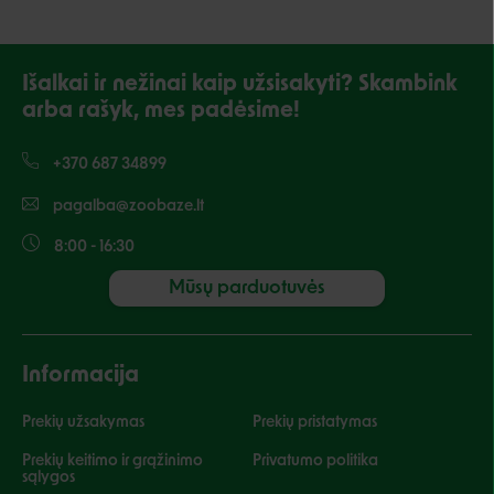
Išalkai ir nežinai kaip užsisakyti? Skambink
arba rašyk, mes padėsime!
+370 687 34899
pagalba@zoobaze.lt
8:00 - 16:30
Mūsų parduotuvės
Informacija
Prekių užsakymas
Prekių pristatymas
Prekių keitimo ir grąžinimo
Privatumo politika
sąlygos