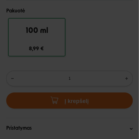
Pakuotė
100 ml
8,99 €
Į krepšelį
Pristatymas