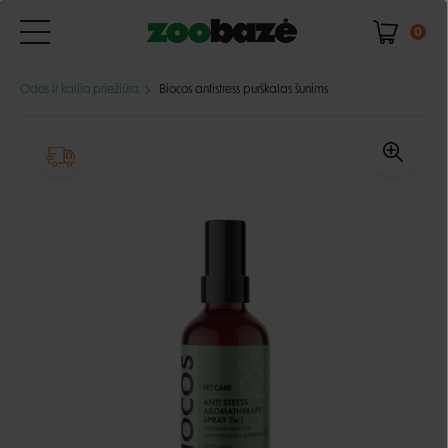
0
Odos ir kailio priežiūra
Biocos antistress purškalas šunims