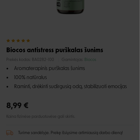
Biocos antistress purškalas šunims
Prekės kodas:
BA0282-100
Gamintojas:
Biocos
Aromaterapinis purškalas šunims
100% natūralus
Raminti, drėkinti sudirgusią odą, stabilizuoti emocijas
8,99 €
Kaina fizinėse parduotuvėse gali skirtis.
Turime sandėlyje. Prekę išsiųsime artimiausią darbo dieną!