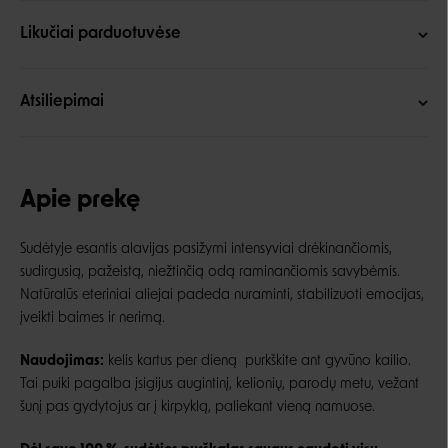
Likučiai parduotuvėse
Atsiliepimai
Apie prekę
Sudėtyje esantis alavijas pasižymi intensyviai drėkinančiomis,
sudirgusią, pažeistą, niežtinčią odą raminančiomis savybėmis.
Natūralūs eteriniai aliejai padeda nuraminti, stabilizuoti emocijas,
įveikti baimes ir nerimą.
Naudojimas:
kelis kartus per dieną purkškite ant gyvūno kailio.
Tai puiki pagalba įsigijus augintinį, kelionių, parodų metu, vežant
šunį pas gydytojus ar į kirpyklą, paliekant vieną namuose.