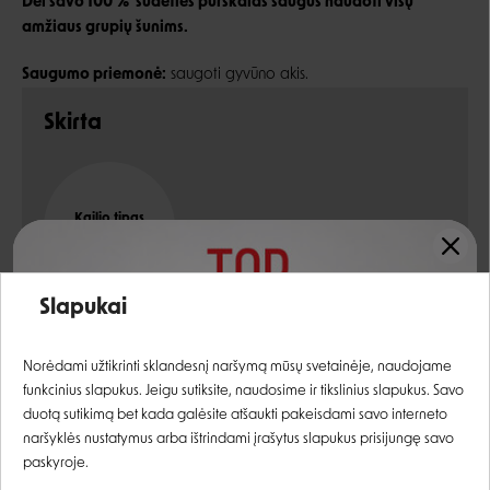
Dėl savo 100 % sudėties purškalas saugus naudoti visų
amžiaus grupių šunims.
Saugumo priemonė:
saugoti gyvūno akis.
Skirta
Kailio tipas
VISŲ TIPŲ KAILIUI
Įvertinimas:
Slapukai
Prisijungti
Norėdami užtikrinti sklandesnį naršymą mūsų svetainėje, naudojame
Sudėtis
funkcinius slapukus. Jeigu sutiksite, naudosime ir tikslinius slapukus. Savo
Registruotis
duotą sutikimą bet kada galėsite atšaukti pakeisdami savo interneto
aloe vera sultys, levandų, bergamočių, atlasinių kedrų,
naršyklės nustatymus arba ištrindami įrašytus slapukus prisijungę savo
apelsinų eteriniai aliejai
paskyroje.