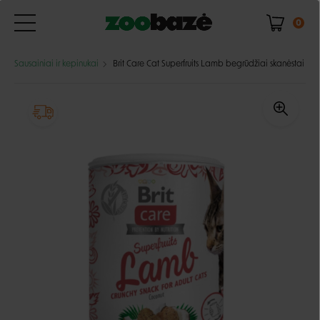
0
Sausainiai ir kepinukai
Brit Care Cat Superfruits Lamb begrūdžiai skanėstai ka