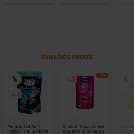
PANAŠIOS PREKĖS
−15%
Perfecto Cat Anti-
Vitakraft Crispy Crunch
Oasy Tre
Hairball kremu įdaryti
skanėstai su antiena ir
skanėsta