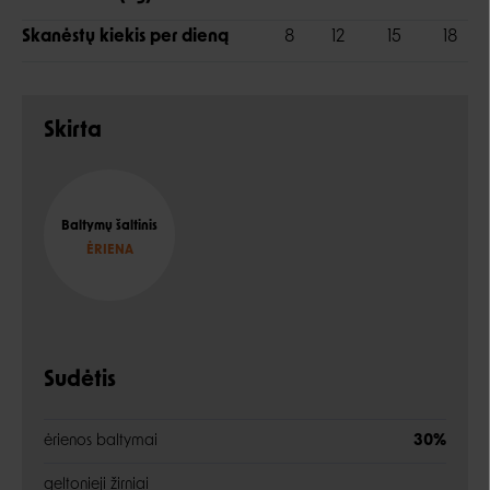
Skanėstų kiekis per dieną
8
12
15
18
Skirta
Baltymų šaltinis
ĖRIENA
Sudėtis
ėrienos baltymai
30%
geltonieji žirniai