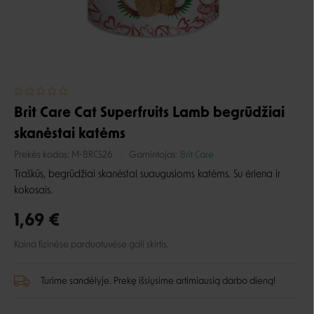
Brit Care Cat Superfruits Lamb begrūdžiai
skanėstai katėms
Prekės kodas:
M-BRCS26
Gamintojas:
Brit Care
Traškūs, begrūdžiai skanėstai suaugusioms katėms. Su ėriena ir
kokosais.
1,69 €
Kaina fizinėse parduotuvėse gali skirtis.
Turime sandėlyje. Prekę išsiųsime artimiausią darbo dieną!