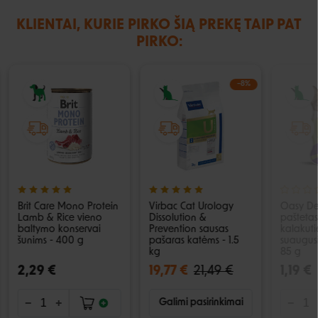
KLIENTAI, KURIE PIRKO ŠIĄ PREKĘ TAIP PAT
PIRKO:
−8%
Brit Care Mono Protein
Virbac Cat Urology
Oasy Del
Lamb & Rice vieno
Dissolution &
paštetas
baltymo konservai
Prevention sausas
kalakut
šunims - 400 g
pašaras katėms - 1.5
suaugus
kg
85 g
2,29 €
19,77 €
21,49 €
1,19 €
Galimi pasirinkimai