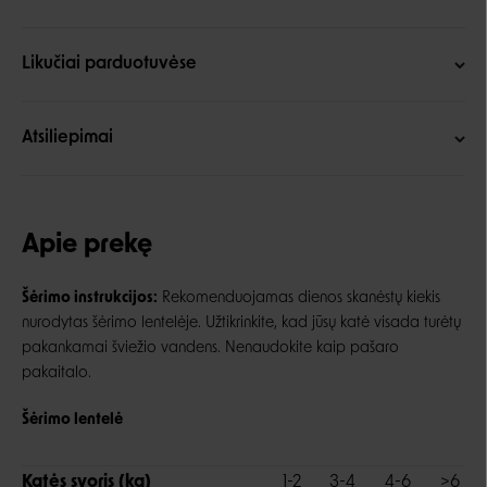
Likučiai parduotuvėse
Atsiliepimai
Apie prekę
Šėrimo instrukcijos:
Rekomenduojamas dienos skanėstų kiekis
nurodytas šėrimo lentelėje. Užtikrinkite, kad jūsų katė visada turėtų
pakankamai šviežio vandens. Nenaudokite kaip pašaro
pakaitalo.
Šėrimo lentelė
Katės svoris (kg)
1-2
3-4
4-6
>6