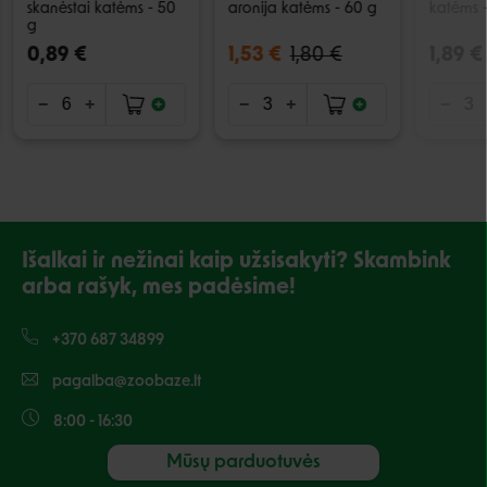
skanėstai katėms - 50
aronija katėms - 60 g
katėms 
g
0,89 €
1,53 €
1,80 €
1,89 €
Išalkai ir nežinai kaip užsisakyti? Skambink
arba rašyk, mes padėsime!
+370 687 34899
pagalba@zoobaze.lt
8:00 - 16:30
Mūsų parduotuvės