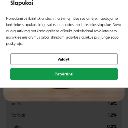
Slapukai
Prisijungti
Norėdami užtikrinti sklandesnį naršymą mūsų svetainėje, naudojame
Energetinė vertė:
3820 kcal/kg
funkcinius slapukus. Jeigu sutiksite, naudosime ir tikslinius slapukus. Savo
Registruotis
duotą sutikimą bet kada galėsite atšaukti pakeisdami savo interneto
naršyklės nustatymus arba ištrindami įrašytus slapukus prisijungę savo
Analitinės sudedamosios dalys
paskyroje.
Tikrinti užsakymą
žali baltymai
34%
Valdyti
Facebook
žali riebalai
17%
Patvirtinti
Rašyti atsiliepimą
žali pelenai
8%
Google
Rašyti atsiliepimą
žalia ląsteliena
3.5%
kalcis
1.6%
Negalite prisijungti prie paskyros?
fosforas
1.2%
natris
0.2%