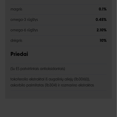
magnis
0.1%
omega-3 rūgštys
0.45%
omega-6 rūgštys
2.10%
drėgnis
10%
Priedai
(Su ES patvirtintais antioksidantais)
tokoferolio ekstraktai iš augalinių aliejų (1b306(i)),
askorbilo palmitatas (1b304) ir rozmarino ekstraktas