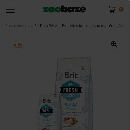
0
Sausas maistas
Brit Fresh Fish with Pumpkin Adult Large sausas pašaras šunims