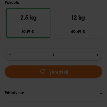
Pakuotė
2.5 kg
12 kg
10,19 €
40,49 €
Į krepšelį
Pristatymas