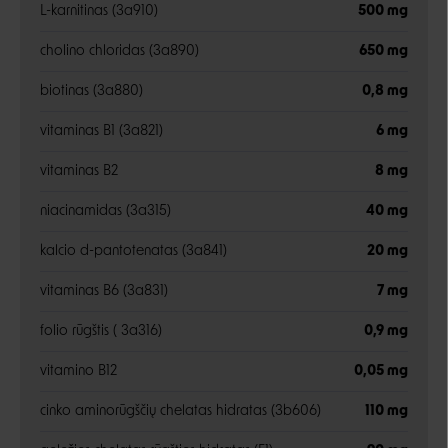
L-karnitinas (3a910)
500 mg
cholino chloridas (3a890)
650 mg
biotinas (3a880)
0,8 mg
vitaminas B1 (3a821)
6 mg
vitaminas B2
8 mg
niacinamidas (3a315)
40 mg
kalcio d-pantotenatas (3a841)
20 mg
vitaminas B6 (3a831)
7 mg
folio rūgštis ( 3a316)
0,9 mg
vitamino B12
0,05 mg
cinko aminorūgščių chelatas hidratas (3b606)
110 mg