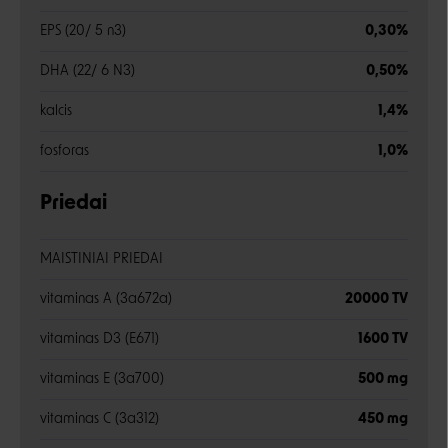
EPS (20/ 5 n3)
0,30%
DHA (22/ 6 N3)
0,50%
kalcis
1,4%
fosforas
1,0%
Priedai
MAISTINIAI PRIEDAI
vitaminas A (3a672a)
20000 TV
vitaminas D3 (E671)
1600 TV
vitaminas E (3a700)
500 mg
vitaminas C (3a312)
450 mg