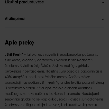
Likučiai parduotuvėse
Atsiliepimai
Apie prekę
„Brit Fresh“
– tai skanus, visavertis ir subalansuotas pašaras su
tikra mėsa, organais, daržovėmis, vaisiais ir prieskoninėmis
žolelėmis iš vietinių ūkių. Šviežia žuvis su moliūgu, grikiais,
burokėliais ir petražolėmis. Holistinis šunų pašaras, pagamintas iš
40% kruopščiai perdirbtos šviežios mėsos. Šviežios mėsos
panaudojimas ruošiant„ Brit Fresh “granules leidžia pašalinti vieną
iš perdirbimo etapų ir išsaugoti mėsoje esančias maistines
medžiagas kartu su natūraliu jos skoniu ir aromatu. Naudojami
senoviniai grūdai, tokie kaip grikiai, soros ir avižos, su tradicinėmis
žolelėmis, moliūgu, cukinija ir vaisiais, kad sukurti sveiką meniu,