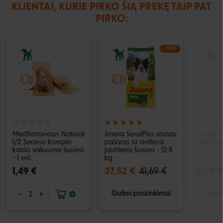
KLIENTAI, KURIE PIRKO ŠIĄ PREKĘ TAIP PAT
PIRKO:
−10%
Mediterranean Natural
Josera SensiPlus sausas
Canvit S
1/2 Serano kumpio
pašaras su antiena
skanėsta
kaulo vakuume šunims
jautriems šunims - 12.5
g
- 1 vnt.
kg
1,49 €
37,52 €
41,69 €
2,99 €
Galimi pasirinkimai
Laiki