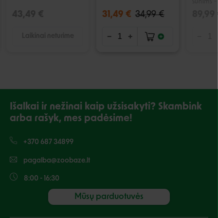
šunims -
43,49 €
31,49 €
34,99 €
89,99
Laikinai neturime
Išalkai ir nežinai kaip užsisakyti? Skambink
arba rašyk, mes padėsime!
+370 687 34899
pagalba@zoobaze.lt
8:00 - 16:30
Mūsų parduotuvės