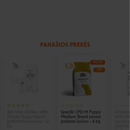
PANAŠIOS PREKĖS
IŠPARDUOTA
AKCIJA
−10%
Brit Fresh Chicken With
Specific CPD-M Puppy
Advance
Potato Puppy sausas
Medium Breed sausas
Diets Art
pašaras šuniukams - 12
pašaras šunims - 4 kg
sausas 
kg
vyresni