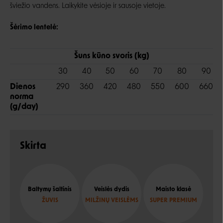
šviežio vandens. Laikykite vėsioje ir sausoje vietoje.
Šėrimo lentelė:
Šuns kūno svoris (kg)
30
40
50
60
70
80
90
Dienos
290
360
420
480
550
600
660
norma
(g/day)
Skirta
Baltymų šaltinis
Veislės dydis
Maisto klasė
ŽUVIS
MILŽINŲ VEISLĖMS
SUPER PREMIUM