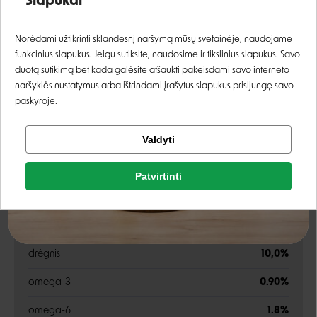
Slapukai
Prisijungti
Norėdami užtikrinti sklandesnį naršymą mūsų svetainėje, naudojame
Energetinė vertė:
3690 kcal/kg
funkcinius slapukus. Jeigu sutiksite, naudosime ir tikslinius slapukus. Savo
Registruotis
duotą sutikimą bet kada galėsite atšaukti pakeisdami savo interneto
naršyklės nustatymus arba ištrindami įrašytus slapukus prisijungę savo
Analitinės sudedamosios dalys
paskyroje.
Tikrinti užsakymą
Valdyti
žali baltymi
26,0%
Facebook
žali riebalai
14,0%
Patvirtinti
Rašyti atsiliepimą
žalia ląsteliena
3,0%
Google
Rašyti atsiliepimą
žali pelenai
7,0%
drėgnis
10,0%
Negalite prisijungti prie paskyros?
omega-3
0.90%
omega-6
1.8%