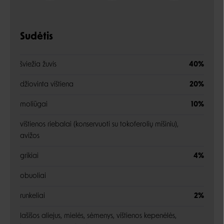
Sudėtis
šviežia žuvis
40%
džiovinta vištiena
20%
moliūgai
10%
vištienos riebalai (konservuoti su tokoferolių mišiniu),
avižos
grikiai
4%
obuoliai
runkeliai
2%
lašišos aliejus, mielės, sėmenys, vištienos kepenėlės,