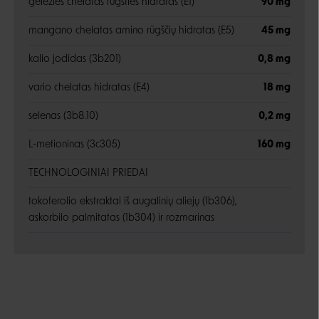
geležies chelatas rūgšties hidratas (E1)
90 mg
mangano chelatas amino rūgščių hidratas (E5)
45 mg
kalio jodidas (3b201)
0,8 mg
vario chelatas hidratas (E4)
18 mg
selenas (3b8.10)
0,2 mg
L-metioninas (3c305)
160 mg
TECHNOLOGINIAI PRIEDAI
tokoferolio ekstraktai iš augalinių aliejų (1b306),
askorbilo palmitatas (1b304) ir rozmarinas