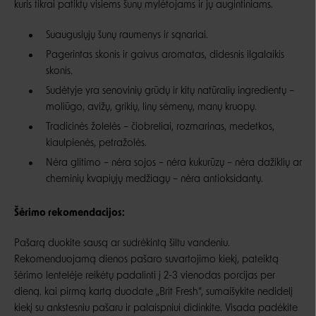
kuris tikrai patiktų visiems šunų mylėtojams ir jų augintiniams.
Suaugusiųjų šunų raumenys ir sąnariai.
Pagerintas skonis ir gaivus aromatas, didesnis ilgalaikis
skonis.
Sudėtyje yra senovinių grūdų ir kitų natūralių ingredientų –
moliūgo, avižų, grikių, linų sėmenų, manų kruopų.
Tradicinės žolelės – čiobreliai, rozmarinas, medetkos,
kiaulpienės, petražolės.
Nėra glitimo – nėra sojos – nėra kukurūzų – nėra dažiklių ar
cheminių kvapiųjų medžiagų – nėra antioksidantų.
Šėrimo rekomendacijos:
Pašarą duokite sausą ar sudrėkintą šiltu vandeniu.
Rekomenduojamą dienos pašaro suvartojimo kiekį, pateiktą
šėrimo lentelėje reikėtų padalinti į 2-3 vienodas porcijas per
dieną. kai pirmą kartą duodate „Brit Fresh“, sumaišykite nedidelį
kiekį su ankstesniu pašaru ir palaispniui didinkite. Visada padėkite