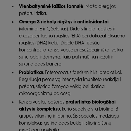
Vienbaltyminė lašišos formulė
. Maža alergijos
pašarui rizika.
Omega 3 riebalų rūgštys ir antioksidantai
(vitaminai E ir C, Selenas). Didelis linolo rūgšties ir
eikozapentaeno rūgšties (EPA) bei dokozaheksaeno
rūgšties (DHA) kiekis. Didelė DHA rūgščių
koncentracija konservuose priešuždegimiškai veikia
šunų odą ir žarnyną. Taip pat malšina niežulį ir
sukuria odos barjerą.
Probiotikas
Enterococcus faecium ir kiti prebiotikai.
Reguliuoja pernelyg intensyvią imuniteto reakciją į
pašarą, stiprina žarnyno veiklą bei skatina
mikroorganizmų balansą.
Konservuotas pašaras
praturtintas biologiškai
aktyviu kompleksu
, kurio sudėtyje yra biotino, B
grupės vitaminų ir taurino. Šis specialus medžiagų
kompleksas gerina odos būklę ir stiprina šunų
medžiagų apykaitą.