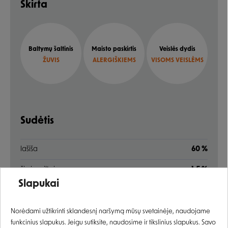
Skirta
Baltymų šaltinis
Maisto paskirtis
Veislės dydis
ŽUVIS
ALERGIŠKIEMS
VISOMS VEISLĖMS
Sudėtis
lašiša
60 %
žirnių miltai
1,5 %
Įvertinimas:
Slapukai
lignoceliuliozė
0,5 %
Prisijungti
džiovinti dumbliai (Ascophyllum nodosum)
0,5 %
Norėdami užtikrinti sklandesnį naršymą mūsų svetainėje, naudojame
funkcinius slapukus. Jeigu sutiksite, naudosime ir tikslinius slapukus. Savo