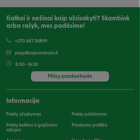
Išalkai ir nežinai kaip užsisakyti? Skambink
arba rašyk, mes padėsime!
+370 687 34899
pagalba@zoobaze.lt
8:00 - 16:30
Mūsų parduotuvės
Informacija
Prekių užsakymas
Prekių pristatymas
Prekių keitimo ir grąžinimo
Privatumo politika
sąlygos