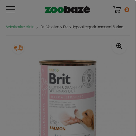
0
Veterinarinė dieta
Brit Veterinary Diets Hypoallergenic konservai šunims