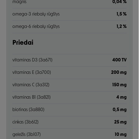
magnis
0,04 %
omega-3 riebalų rūgštys
1,5 %
omega-6 riebalų rūgštys
1,2 %
Priedai
vitaminas D3 (3a671)
400 TV
vitaminas E (3a700)
200 mg
vitaminas C (3a312)
150 mg
vitaminas B1 (3a821)
4 mg
biotinas (3a880)
0,5 mg
cinkas (3b612)
25 mg
geležis (3b107)
10 mg