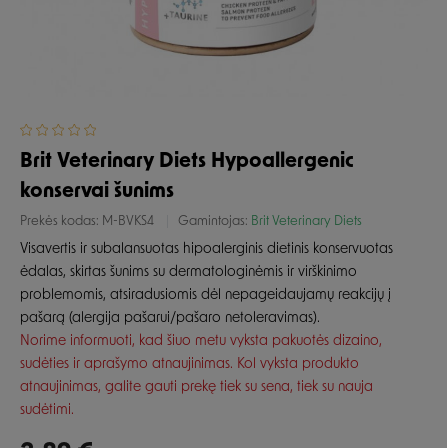
Brit Veterinary Diets Hypoallergenic
konservai šunims
Prekės kodas:
M-BVKS4
Gamintojas:
Brit Veterinary Diets
Visavertis ir subalansuotas hipoalerginis dietinis konservuotas
ėdalas,
skirtas šunims su dermatologinėmis ir virškinimo
problemomis, atsiradusiomis dėl nepageidaujamų reakcijų į
pašarą (alergija pašarui/pašaro netoleravimas).
Norime informuoti, kad šiuo metu vyksta pakuotės dizaino,
sudėties ir aprašymo atnaujinimas. Kol vyksta produkto
atnaujinimas, galite gauti prekę tiek su sena, tiek su nauja
sudėtimi.