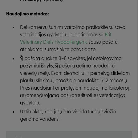
Naudojimo metodas:
Dėl konservų šunims vartojimo pasitarkite su savo
veterinarijos gydytoju. Jei derinamas su
Brit
Veterinary Diets Hypoallergenic
sausu pašaru,
atitinkamai sumažinkite paros dozę.
Šį pašarą duokite 3–8 savaites, jei netoleravimo
požymiai išnyks, šį pašarą galima naudoti iki
vienerių metų. Esant dermatitui ir pernelyg dideliam
plaukų slinkimui, pradžioje naudokite iki 2 mėnesių.
Prieš naudojant ar pratęsiant naudojimo laikotarpį,
rekomenduojama pasikonsultuoti su veterinarijos
gydytoju.
Užtikrinkite, kad jūsų šuo visada turėtų šviežio
geriamo vandens.