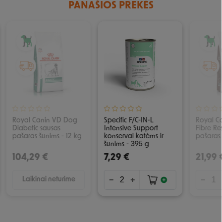
PANAŠIOS PREKĖS
IŠPARDUOTA
Royal Canin VD Dog
Specific F/C-IN-L
Royal C
Diabetic sausas
Intensive Support
Fibre R
pašaras šunims - 12 kg
konservai katėms ir
pašaras 
šunims - 395 g
104,29 €
7,29 €
21,99 
Laikinai neturime