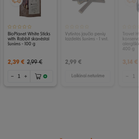
BioPlanet White Sticks
Vytintos jaučio penių
Trovet H
with Rabbit skanėstai
lazdelės šunims - 1 vnt.
konserva
šunims - 100 g
alergišk
400 g
2,39 €
2,99 €
2,99 €
3,14 €
Laikinai neturime