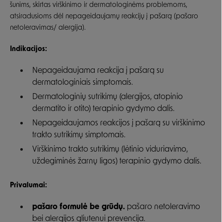
šunims,
skirtas virškinimo ir dermatologinėms problemoms,
atsiradusioms dėl nepageidaujamų reakcijų į pašarą (pašaro
netoleravimas/ alergija).
Indikacijos:
Nepageidaujama reakcija į pašarą su
dermatologiniais simptomais.
Dermatologinių sutrikimų (alergijos, atopinio
dermatito ir otito) terapinio gydymo dalis.
Nepageidaujamos reakcijos į pašarą su virškinimo
trakto sutrikimų simptomais.
Virškinimo trakto sutrikimų (lėtinio viduriavimo,
uždegiminės žarnų ligos) terapinio gydymo dalis.
Privalumai:
pašaro formulė be grūdų.
pašaro netoleravimo
bei alergijos gliutenui prevencija.