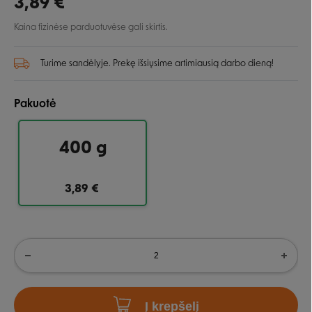
3,89 €
Kaina fizinėse parduotuvėse gali skirtis.
Turime sandėlyje. Prekę išsiųsime artimiausią darbo dieną!
Pakuotė
400 g
3,89 €
Į krepšelį