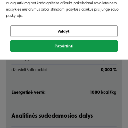
kalcio karbonatas
0,4 %
Registruotis
duotą sutikimą bet kada galėsite atšaukti pakeisdami savo interneto
naršyklės nustatymus arba ištrindami įrašytus slapukus prisijungę savo
dumblų aliejus (Schizochytrium limacinum)
0,3 %
paskyroje.
manano oligosacharidai
0,005 %
Tikrinti užsakymą
Valdyti
Facebook
β-gliukanai
0,005 %
Patvirtinti
fruktooligosacharidai
0,004 %
Rašyti atsiliepimą
Google
šeriuotoji juka
0,003 %
Rašyti atsiliepimą
džiovinti šaltalankiai
0,003 %
Negalite prisijungti prie paskyros?
Energetinė vertė:
1080 kcal/kg
Analitinės sudedamosios dalys