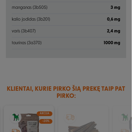
manganas (3b505)
3 mg
kalio jodidas (3b201)
0,6 mg
varis (3b407)
2,4 mg
taurinas (3a370)
1000 mg
KLIENTAI, KURIE PIRKO ŠIĄ PREKĘ TAIP PAT
PIRKO:
AKCIJA
IŠPARDUOTA
−20%