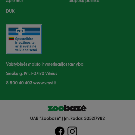
Apie mus
Slapukų politika
DUK
Valstybinės maisto ir veterinarijos tarnyba
Siesikų g. 19 LT-07170 Vilnius
8 800 40 403 www.vmvt.lt
UAB "Zoobazė" | Įm. kodas: 305217982