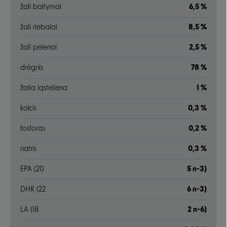
žali baltymai
6,5 %
žali riebalai
8,5 %
žali pelenai
2,5 %
drėgnis
78 %
žalia ląsteliena
1 %
kalcis
0,3 %
fosforas
0,2 %
natris
0,3 %
EPA (20
5 n-3)
DHR (22
6 n-3)
LA (18
2 n-6)