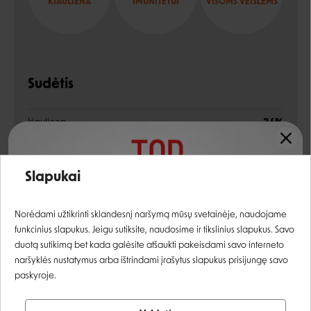
KIAULIENA
IMUNITETUI
VISOMS VEISLĖMS
Sudėtis
kiauliena
36%
kiaulienos sultinys
35,5%
Įvertinimas:
Slapukai
vištiena
21%
Prisijungti
kiaulienos trachėjos
5%
Norėdami užtikrinti sklandesnį naršymą mūsų svetainėje, naudojame
funkcinius slapukus. Jeigu sutiksite, naudosime ir tikslinius slapukus. Savo
rozmarinai
1%
Registruotis
duotą sutikimą bet kada galėsite atšaukti pakeisdami savo interneto
naršyklės nustatymus arba ištrindami įrašytus slapukus prisijungę savo
mineralai
1%
paskyroje.
lašišų aliejus
0,5%
Tikrinti užsakymą