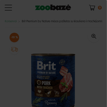
0
Konservai
Brit Premium by Nature mėsos paštetas su kiauliena ir trachėjomis šu
-10 %