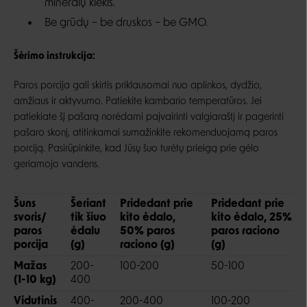
mineralų kiekis.
Be grūdų – be druskos – be GMO.
Šėrimo instrukcija:
Paros porcija gali skirtis priklausomai nuo aplinkos, dydžio,
amžiaus ir aktyvumo. Patiekite kambario temperatūros. Jei
patiekiate šį pašarą norėdami paįvairinti valgiaraštį ir pagerinti
pašaro skonį, atitinkamai sumažinkite rekomenduojamą paros
porciją. Pasirūpinkite, kad Jūsų šuo turėtų prieigą prie gėlo
geriamojo vandens.
Šuns
Šeriant
Pridedant prie
Pridedant prie
svoris/
tik šiuo
kito ėdalo,
kito ėdalo, 25%
paros
ėdalu
50% paros
paros raciono
porcija
(g)
raciono (g)
(g)
Mažas
200-
100-200
50-100
(1-10 kg)
400
Vidutinis
400-
200-400
100-200