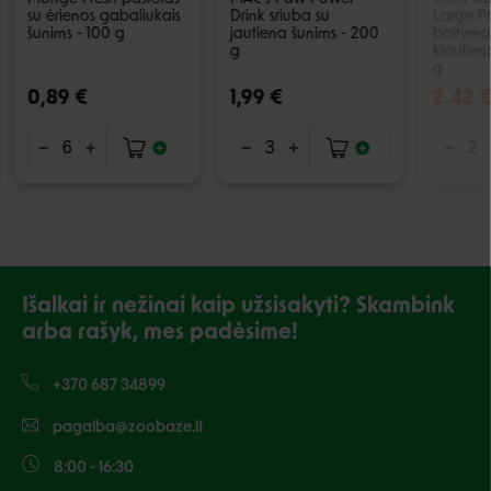
su ėrienos gabaliukais
Drink sriuba su
Large P
šunims - 100 g
jautiena šunims - 200
baltymo
g
kiaulien
g
0,89 €
1,99 €
2,42 
Išalkai ir nežinai kaip užsisakyti? Skambink
arba rašyk, mes padėsime!
+370 687 34899
pagalba@zoobaze.lt
8:00 - 16:30