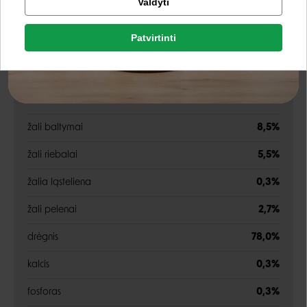
Valdyti
Facebook
Energetinė vertė:
1 020 kcal/kg
Patvirtinti
Rašyti atsiliepimą
Google
Rašyti atsiliepimą
Analitinės sudedamosios dalys
Negalite prisijungti prie paskyros?
žali baltymai
8,5%
žali riebalai
5,5%
žalia ląsteliena
0,3%
žali pelenai
2,7%
drėgnis
78,0%
kalcis
0,3%
fosforas
0,3%