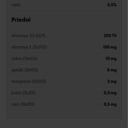
natris
0,5%
Priedai
vitaminas D3 (E671)
200 TV
vitaminas E (3a700)
100 mg
cinkas (3b606)
10 mg
geležis (3b103)
8 mg
manganas (3b502)
2 mg
jodas (3b201)
0,5 mg
varis (3b405)
0,5 mg