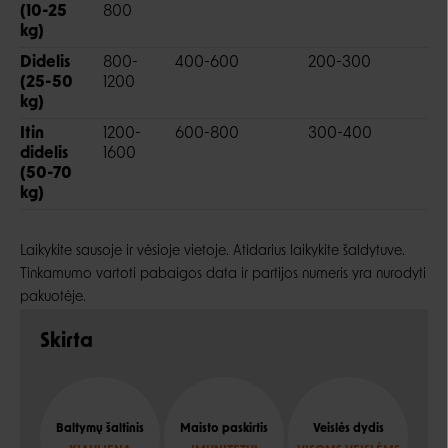
(10-25
800
kg)
Didelis
800-
400-600
200-300
(25-50
1200
kg)
Itin
1200-
600-800
300-400
didelis
1600
(50-70
kg)
Laikykite sausoje ir vėsioje vietoje. Atidarius laikykite šaldytuve.
Tinkamumo vartoti pabaigos data ir partijos numeris yra nurodyti
pakuotėje.
Skirta
Baltymų šaltinis
Maisto paskirtis
Veislės dydis