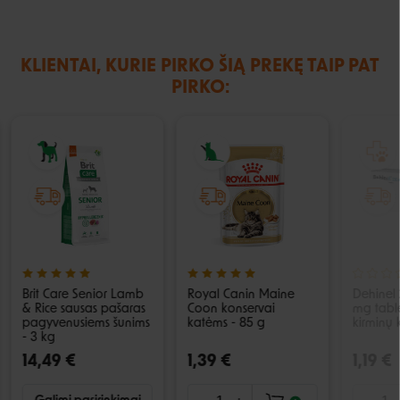
KLIENTAI, KURIE PIRKO ŠIĄ PREKĘ TAIP PAT
PIRKO:
Brit Care Senior Lamb
Royal Canin Maine
Dehinel
& Rice sausas pašaras
Coon konservai
mg tabl
pagyvenusiems šunims
katėms - 85 g
kirminų 
- 3 kg
14,49 €
1,39 €
1,19 €