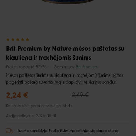
Brit Premium by Nature mėsos paštetas su
kiauliena ir trachėjomis šunims
Prekės kodas:
M-BPKS6
Gamintojas:
Brit Premium
Mėsos paštetas šunims su kiauliena ir trachėjomis šunims, skirtas
pagerinti pašaro suvartojimą ir papildyti reikiamus skysčius.
2,24 €
2,49 €
Kaina fizinėse parduotuvėse gali skirtis.
Akcija galioja iki: 2026-08-31
Turime sandėlyje. Prekę išsiųsime artimiausią darbo dieną!