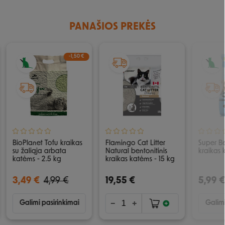
PANAŠIOS PREKĖS
-1,50 €
BioPlanet Tofu kraikas
Flamingo Cat Litter
Super B
su žaliąja arbata
Natural bentonitinis
kraikas 
katėms - 2.5 kg
kraikas katėms - 15 kg
3,49 €
4,99 €
19,55 €
5,99 €
Galimi pasirinkimai
Galimi