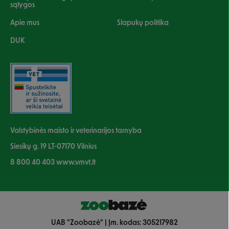
sąlygos
Apie mus
Slapukų politika
DUK
Valstybinės maisto ir veterinarijos tarnyba
Siesikų g. 19 LT-07170 Vilnius
8 800 40 403 www.vmvt.lt
UAB "Zoobazė" | Įm. kodas: 305217982