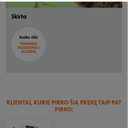
Rašyti atsiliepimą
Skirta
Negalite prisijungti prie paskyros?
Kraiko rūšis
TINKAMAS
NULEIDIMUI Į
KLOZETĄ
KLIENTAI, KURIE PIRKO ŠIĄ PREKĘ TAIP PAT
PIRKO:
IŠPARDUOTA