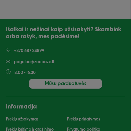
Išalkai ir nežinai kaip užsisakyti? Skambink
arba rašyk, mes padėsime!
+370 687 34899
pagalba@zoobaze.lt
8:00 - 16:30
Mūsų parduotuvės
Informacija
Prekių užsakymas
Prekių pristatymas
Prekių keitimo ir grąžinimo
Privatumo politika