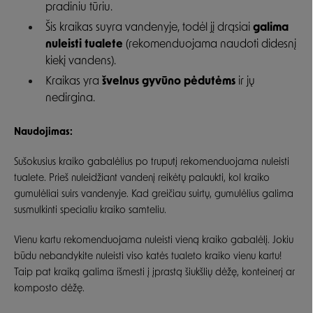
pradiniu tūriu.
Šis kraikas suyra vandenyje, todėl jį drąsiai
galima
nuleisti tualete
(rekomenduojama naudoti didesnį
kiekį vandens).
Kraikas yra
švelnus gyvūno pėdutėms
ir jų
nedirgina.
Naudojimas:
Sušokusius kraiko gabalėlius po truputį rekomenduojama nuleisti
tualete. Prieš nuleidžiant vandenį reikėtų palaukti, kol kraiko
gumulėliai suirs vandenyje. Kad greičiau suirtų, gumulėlius galima
susmulkinti specialiu kraiko samteliu.
Vienu kartu rekomenduojama nuleisti vieną kraiko gabalėlį. Jokiu
būdu nebandykite nuleisti viso katės tualeto kraiko vienu kartu!
Taip pat kraiką galima išmesti į įprastą šiukšlių dėžę, konteinerį ar
komposto dėžę.