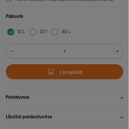
Pakuotė
10 L
20 l
40 L
Į krepšelį
Pristatymas
Likučiai parduotuvėse