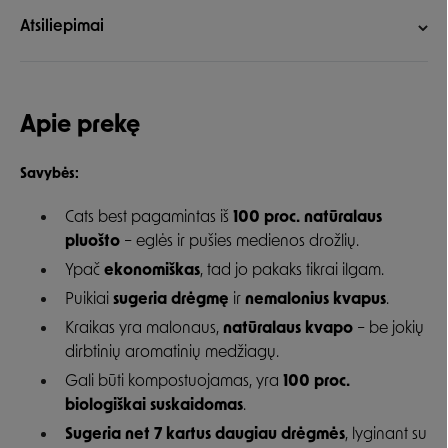
Atsiliepimai
Apie prekę
Savybės:
Cats best pagamintas iš
100 proc. natūralaus
pluošto
– eglės ir pušies medienos drožlių.
Ypač
ekonomiškas
, tad jo pakaks tikrai ilgam.
Puikiai
sugeria drėgmę
ir
nemalonius kvapus
.
Kraikas yra malonaus,
natūralaus kvapo
– be jokių
dirbtinių aromatinių medžiagų.
Gali būti kompostuojamas, yra
100 proc.
biologiškai suskaidomas
.
Sugeria net 7 kartus daugiau drėgmės
, lyginant su