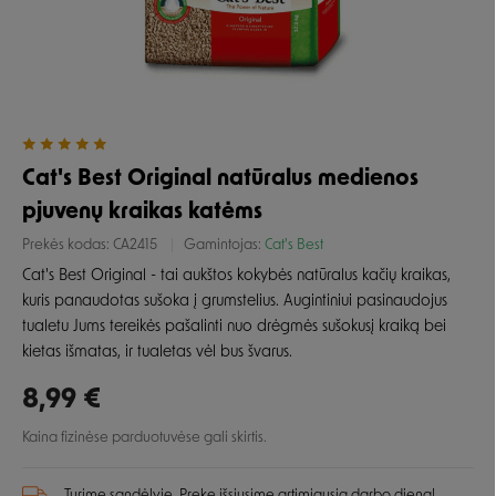
Cat's Best Original natūralus medienos
pjuvenų kraikas katėms
Prekės kodas:
CA2415
Gamintojas:
Cat's Best
Cat's Best Original - tai aukštos kokybės natūralus kačių kraikas,
kuris panaudotas sušoka į grumstelius. Augintiniui pasinaudojus
tualetu Jums tereikės pašalinti nuo drėgmės sušokusį kraiką bei
kietas išmatas, ir tualetas vėl bus švarus.
8,99 €
Kaina fizinėse parduotuvėse gali skirtis.
Turime sandėlyje. Prekę išsiųsime artimiausią darbo dieną!