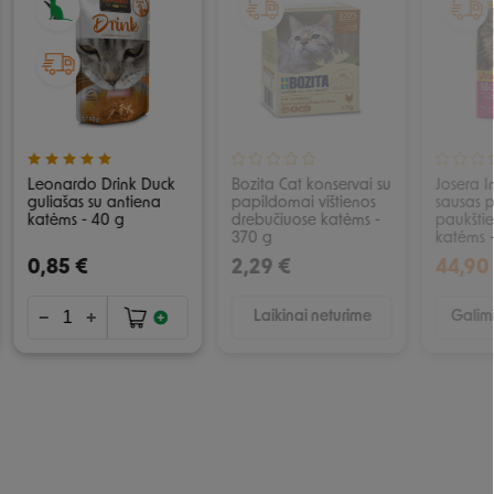
Leonardo Drink Duck
Bozita Cat konservai su
Josera I
guliašas su antiena
papildomai vištienos
sausas p
katėms - 40 g
drebučiuose katėms -
paukštie
370 g
katėms -
0,85 €
2,29 €
44,90
Laikinai neturime
Galimi