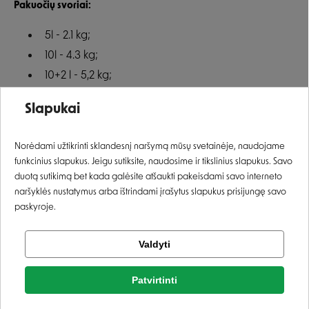
Pakuočių svoriai:
5l - 2.1 kg;
10l - 4.3 kg;
10+2 l - 5,2 kg;
Įvertinimas:
20l - 8.6 kg;
Slapukai
40l - 17.2 kg.
Prisijungti
Norėdami užtikrinti sklandesnį naršymą mūsų svetainėje, naudojame
funkcinius slapukus. Jeigu sutiksite, naudosime ir tikslinius slapukus. Savo
Registruotis
duotą sutikimą bet kada galėsite atšaukti pakeisdami savo interneto
naršyklės nustatymus arba ištrindami įrašytus slapukus prisijungę savo
paskyroje.
Tikrinti užsakymą
Valdyti
Facebook
Patvirtinti
Rašyti atsiliepimą
Google