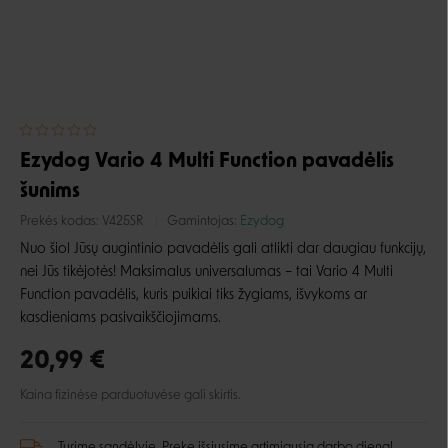
Ezydog Vario 4 Multi Function pavadėlis
šunims
Prekės kodas:
V425SR
Gamintojas:
Ezydog
Nuo šiol Jūsų augintinio pavadėlis gali atlikti dar daugiau funkcijų,
nei Jūs tikėjotės! Maksimalus universalumas – tai Vario 4 Multi
Function pavadėlis, kuris puikiai tiks žygiams, išvykoms ar
kasdieniams pasivaikščiojimams.
20,99 €
Kaina fizinėse parduotuvėse gali skirtis.
Turime sandėlyje. Prekę išsiųsime artimiausią darbo dieną!