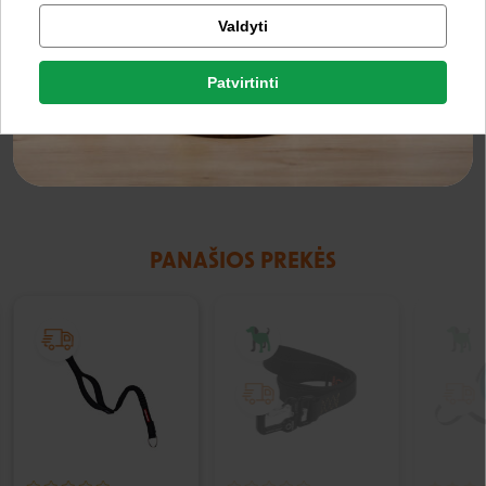
Tikrinti užsakymą
Valdyti
Pavadėlių tipai
Facebook
ATSPINDINTYS
Patvirtinti
Rašyti atsiliepimą
Google
Rašyti atsiliepimą
Negalite prisijungti prie paskyros?
PANAŠIOS PREKĖS
IŠPARDUOTA