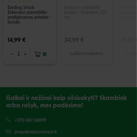
Ezydog Shock
Evolutor pavadėlis
Flexi N
Extension pavadėlio
šunims - Oranžinė, 120
juostini
prailginamas priedas -
cm
šunims -
Juoda
14,99 €
34,99 €
18,89 
Laikinai neturime
Laiki
Išalkai ir nežinai kaip užsisakyti? Skambink
arba rašyk, mes padėsime!
+370 687 34899
pagalba@zoobaze.lt