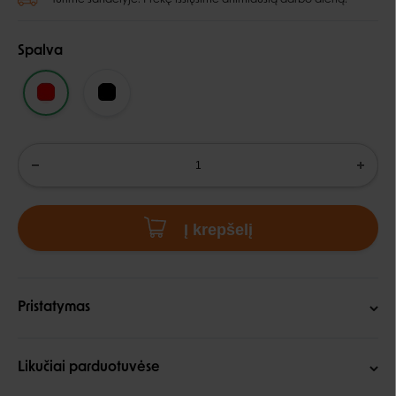
Spalva
Į krepšelį
Pristatymas
Likučiai parduotuvėse