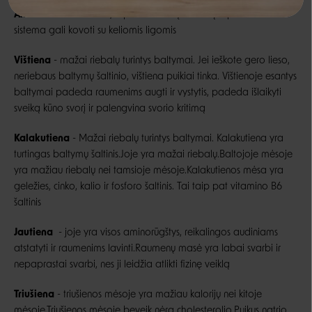
Antiena
- cinko šaltinis, stiprina imuninę sistemą.Stipri imuninė
sistema gali kovoti su keliomis ligomis
Negalite prisijungti prie paskyros?
Vištiena
- mažai riebalų turintys baltymai. Jei ieškote gero lieso,
neriebaus baltymų šaltinio, vištiena puikiai tinka. Vištienoje esantys
baltymai padeda raumenims augti ir vystytis, padeda išlaikyti
sveiką kūno svorį ir palengvina svorio kritimą
Kalakutiena
- Mažai riebalų turintys baltymai. Kalakutiena yra
turtingas baltymų šaltinis.Joje yra mažai riebalų.Baltojoje mėsoje
yra mažiau riebalų nei tamsioje mėsoje.Kalakutienos mėsa yra
geležies, cinko, kalio ir fosforo šaltinis. Tai taip pat vitamino B6
šaltinis
Jautiena
- joje yra visos aminorūgštys, reikalingos audiniams
atstatyti ir raumenims lavinti.Raumenų masė yra labai svarbi ir
nepaprastai svarbi, nes ji leidžia atlikti fizinę veiklą
Triušiena
- triušienos mėsoje yra mažiau kalorijų nei kitoje
mėsoje.Triušienos mėsoje beveik nėra cholesterolio.Puikus natrio,