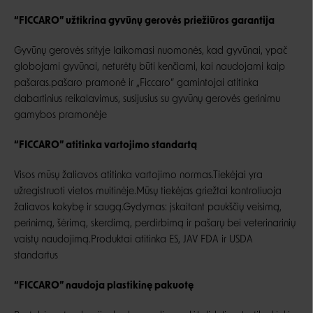
“FICCARO” užtikrina gyvūnų gerovės priežiūros garantija
Gyvūnų gerovės srityje laikomasi nuomonės, kad gyvūnai, ypač
globojami gyvūnai, neturėtų būti kenčiami, kai naudojami kaip
pašaras.pašaro pramonė ir „Ficcaro“ gamintojai atitinka
dabartinius reikalavimus, susijusius su gyvūnų gerovės gerinimu
gamybos pramonėje
“FICCARO” atitinka vartojimo standartą
Visos mūsų žaliavos atitinka vartojimo normas.Tiekėjai yra
užregistruoti vietos muitinėje.Mūsų tiekėjas griežtai kontroliuoja
žaliavos kokybę ir saugą.Gydymas: įskaitant paukščių veisimą,
perinimą, šėrimą, skerdimą, perdirbimą ir pašarų bei veterinarinių
vaistų naudojimą.Produktai atitinka ES, JAV FDA ir USDA
standartus
“FICCARO” naudoja plastikinę pakuotę