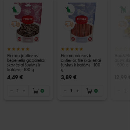
Ficcaro jautienos
Ficcaro ėrienos ir
Hau&Mia
kepenėlių gabalėliai
antienos filė skanėstai
ausys sk
skanėstai šunims ir
šunims ir katėms - 100
- 500 g
katėms - 100 g
g
4,49 €
3,89 €
12,99 