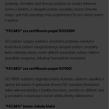
gydytojų. Atminkite, kad žmonių pašaras ne visada tinkamas
šunims ir katėms, o daugelis pašaro produktų, kuriuos žmonės
valgo, gali būti pavojingi mūsų augintiniams.Ficcaro skirtas šunims
ir katėms
“FICCARO” yra sertifikuota pagal ISO22000
ISO pašaro saugos vadybos standartai padeda nustatyti ir
kontroliuoti pašaro saugą.Kadangi daugelis pašaro produktų
kerta valstybių sienas, norint užtikrinti pasaulinės pašaro tiekimo
grandinės saugumą, reikalingi tarptautiniai standartai
“FICCARO” yra sertifikuota pagal ISO9001
ISO 9000 valdyba nagrinėja įvairius kokybės valdymo aspektus ir
apima kai kuriuos iš geriausiai žinomų ISO standartų.Standartai
teikia rekomendacijas ir įrankius įmonėms, norinčioms užtikrinti, kad
jų produktai ir paslaugos nuolat atitiktų klientų reikalavimus
“FICCARO” žemas riebalų kiekis