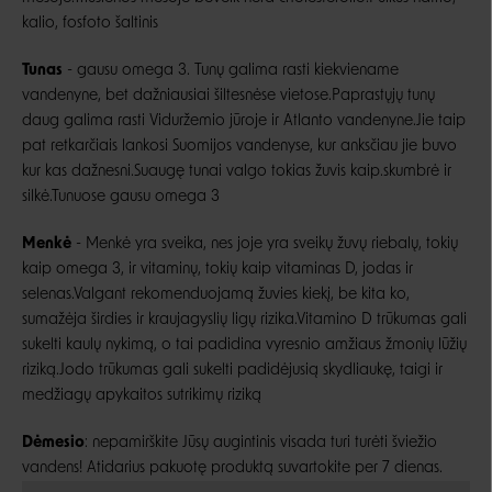
kalio, fosfoto šaltinis
Tunas
- gausu omega 3. Tunų galima rasti kiekviename
vandenyne, bet dažniausiai šiltesnėse vietose.Paprastųjų tunų
daug galima rasti Viduržemio jūroje ir Atlanto vandenyne.Jie taip
pat retkarčiais lankosi Suomijos vandenyse, kur anksčiau jie buvo
kur kas dažnesni.Suaugę tunai valgo tokias žuvis kaip.skumbrė ir
silkė.Tunuose gausu omega 3
Menkė
- Menkė yra sveika, nes joje yra sveikų žuvų riebalų, tokių
kaip omega 3, ir vitaminų, tokių kaip vitaminas D, jodas ir
selenas.Valgant rekomenduojamą žuvies kiekį, be kita ko,
sumažėja širdies ir kraujagyslių ligų rizika.Vitamino D trūkumas gali
sukelti kaulų nykimą, o tai padidina vyresnio amžiaus žmonių lūžių
riziką.Jodo trūkumas gali sukelti padidėjusią skydliaukę, taigi ir
medžiagų apykaitos sutrikimų riziką
Dėmesio
: nepamirškite Jūsų augintinis visada turi turėti šviežio
vandens! Atidarius pakuotę produktą suvartokite per 7 dienas.