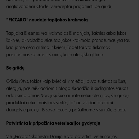
angliavandenius.Todėl visireceptai pagaminti be grūdų
“FICCARO” naudoja tapijokos krakmolą
Tapijoka iš esmės yra krakmolas iš manijokų šaknies arba jukos
šaknies, akivaizdžiausias tapijokos krakmolo pranašumas yra tas,
kad jame nėra glitimo ir kviečių.Todėl tai yra tinkamas
pasirinkimas katėms ir šunims, kurie alergiški glitimui
Be grūdų
Grūdų rūšys, tokios kaip kviečiai ir miežiai, buvo susietos su šunų
alergija, pasireiškiančiomis blogo skrandžio ir sudirgintos sausos
odos simptomais.Nors jūsų šuo ar katė neturi alergijos, šie grūdų
produktai neturi maistinės vertės, tačiau vis dar randami
daugelyje prekių. Iš savo receptų pašalinome visų rūšių grūdus
Patvirtinta ir pripažinta veterinarijos gydytojų
Visi „Ficcaro” skanėstai Danijoje yra patvirtinti veterinarijos