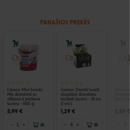
PANAŠIOS PREKĖS
Camon Mini Snacks
Camon Dental Snack
Vector F
Mix skanėstai su
augalinis skanėstas
skanėsta
vištiena ir jautiena
lazdelė šunims - 18 cm
žarnos š
šunims - 500 g
(1 vnt.)
5,99 €
1,29 €
3,89 