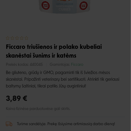
Ficcaro triušienos ir polako kubeliai
skanėstai šunims ir katėms
Prekės kodas:
440045
Gamintojas:
Ficcaro
Be gliuteno, grūdų ir GMO, pagaminti tik iš šviežios mėsos
skanėstai. Pripažinti veterinarų bei sertifikuoti. Atrinkti tik geriausi
baltymų šaltiniai, tikrai patiks Jūsų augintiniui!
3,89 €
Kaina fizinėse parduotuvėse gali skirtis.
Turime sandėlyje. Prekę išsiųsime artimiausią darbo dieną!