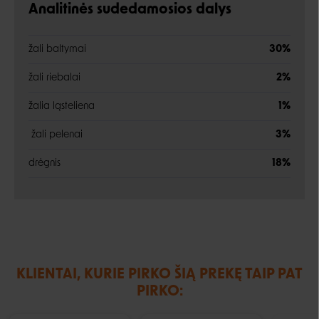
Analitinės sudedamosios dalys
žali baltymai
30%
žali riebalai
2%
žalia ląsteliena
1%
žali pelenai
3%
drėgnis
18%
KLIENTAI, KURIE PIRKO ŠIĄ PREKĘ TAIP PAT
PIRKO: