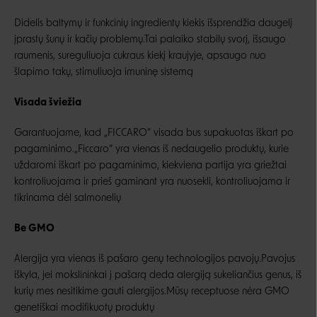
Didelis baltymų ir funkcinių ingredientų kiekis išsprendžia daugelį
įprastų šunų ir kačių problemų.Tai palaiko stabilų svorį, išsaugo
raumenis, sureguliuoja cukraus kiekį kraujyje, apsaugo nuo
šlapimo takų, stimuliuoja imuninę sistemą
Visada šviežia
Garantuojame, kad „FICCARO” visada bus supakuotas iškart po
pagaminimo.„Ficcaro“ yra vienas iš nedaugelio produktų, kurie
uždaromi iškart po pagaminimo, kiekviena partija yra griežtai
kontroliuojama ir prieš gaminant yra nuosekli, kontroliuojama ir
tikrinama dėl salmonelių
Be GMO
Alergija yra vienas iš pašaro genų technologijos pavojų.Pavojus
iškyla, jei mokslininkai į pašarą deda alergiją sukeliančius genus, iš
kurių mes nesitikime gauti alergijos.Mūsų receptuose nėra GMO
genetiškai modifikuotų produktų