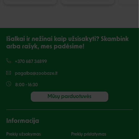
Išalkai ir nežinai kaip užsisakyti? Skambink
arba rašyk, mes padėsime!
+370 687 34899
pagalba@zoobaze.lt
8:00 - 16:30
Mūsų parduotuvės
Informacija
Prekių užsakymas
Prekių pristatymas