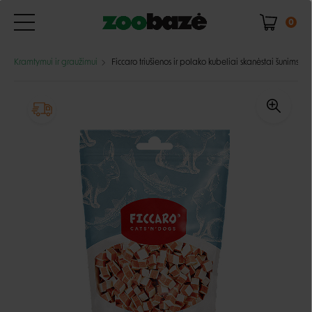
0
Kramtymui ir graužimui
Ficcaro triušienos ir polako kubeliai skanėstai šunims ir