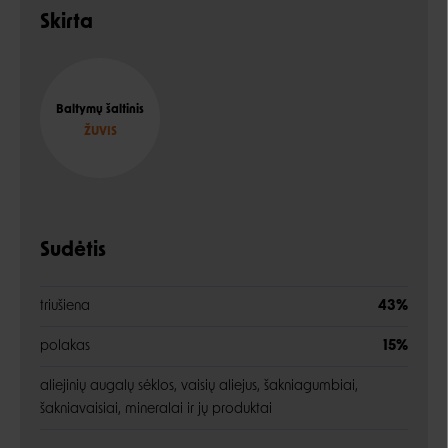
Skirta
Baltymų šaltinis
ŽUVIS
Sudėtis
triušiena
43%
polakas
15%
aliejinių augalų sėklos, vaisių aliejus, šakniagumbiai,
šakniavaisiai, mineralai ir jų produktai