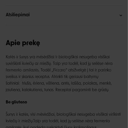
Atsiliepimai
Apie prekę
Katės ir šunys yra mėsėdžiai ir biologiškai nesugeba visiškai
suvirškinti kviečių ar miežių. Taip yra todėl, kad jų seilėse nėra
fermento amilazės. Todėl „Ficcaro“ atsižvelgė į tai ir parinko
sveikus ir skanius receptus. Atrinkti tik geriausi baltymų
šaltiniai: triušis, ėriena, vištiena, antis, lašiša, polakas, menkė,
jautiena, kalakutiena, tunas. Receptai pagaminti be grūdų.
Be gliuteno
Šunys ir katės, visi mėsėdžiai, biologiškai nesugeba visiškai virškinti
kviečių ir miežių.Taip yra todėl, kad jų seilėse nėra fermento
amilazės, kuri padeda suskaidyti šiuos krakmolingus