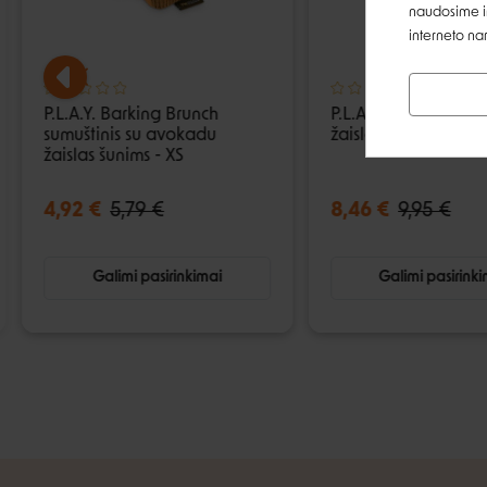
naudosime ir
interneto na
P.L.A.Y. Barking Brunch
P.L.A.Y. Party Time 
sumuštinis su avokadu
žaislas šunims - XS
žaislas šunims - XS
4,92 €
5,79 €
8,46 €
9,95 €
Galimi pasirinkimai
Galimi pasirink