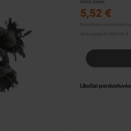
lio priežiūra
Automobiliui
Petnešos
žaislas šunims.
ai ir aksesuarai
, dantų ir pėdų priežiūra
Pavadėliai
5,52 €
ukės ir lietpalčiai
tinės priemonės
Kaina fizinėse parduotuvėse gali
 ir džemperiai
i
Akcija galioja iki: 2026-08-31
Likučiai parduotuvės