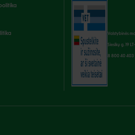
olitika
itika
Valstybinės mai
Siesikų g. 19 LT
8 800 40 403 