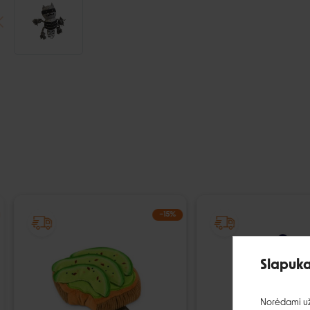
−15%
Slapuka
Norėdami užt