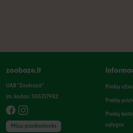
zoobaze.lt
Informac
UAB "Zoobazė"
Prekių užs
Įm. kodas: 305217982
Prekių pris
Prekių keit
sąlygos
Mūsų parduotuvės