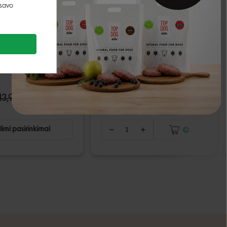
 savo
Snack Attack pica
Camon Gioco Cane pliušiniai
unims - M
gyvūnėliai žaislas šunims - 10
cm
13,95 €
5,52 €
6,49 €
imi pasirinkimai