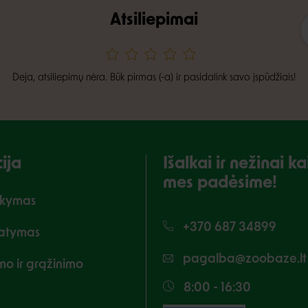
Atsiliepimai
Deja, atsiliepimų nėra. Būk pirmas (-a) ir pasidalink savo įspūdžiais!
ija
Išalkai ir nežinai 
mes padėsime!
akymas
+370 687 34899
tatymas
pagalba@zoobaze.lt
imo ir grąžinimo
8:00 - 16:30