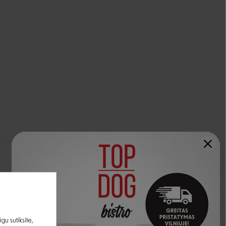
−15%
−15%
u sutiksite,