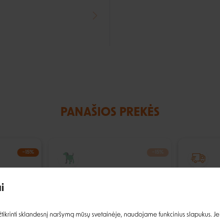
PANAŠIOS PREKĖS
Įvertinimas:
−15%
−15%
IŠPARDUOTA
i
Prisijungti
ikrinti sklandesnį naršymą mūsų svetainėje, naudojame funkcinius slapukus. Jeig