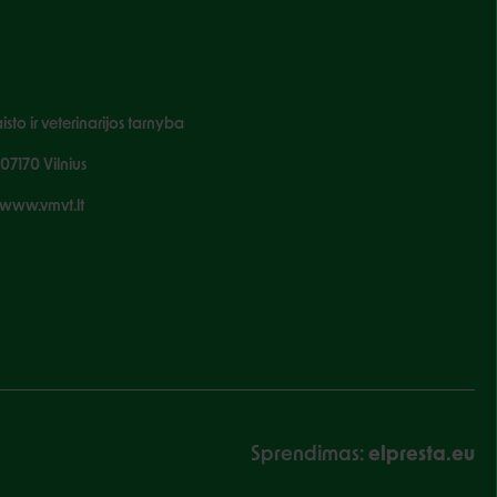
sto ir veterinarijos tarnyba
-07170 Vilnius
www.vmvt.lt
Sprendimas:
elpresta.eu