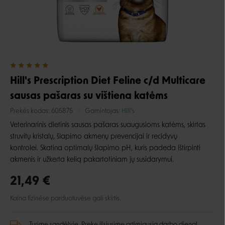
Hill's Prescription Diet Feline c/d Multicare
sausas pašaras su vištiena katėms
Prekės kodas:
605875
Gamintojas:
Hill's
Veterinarinis dietinis sausas pašaras suaugusioms katėms, skirtas
struvitų kristalų, šlapimo akmenų prevencijai ir recidyvų
kontrolei. Skatina optimalų šlapimo pH, kuris padeda ištirpinti
akmenis ir užkerta kelią pakartotiniam jų susidarymui.
21,49 €
Kaina fizinėse parduotuvėse gali skirtis.
Turime sandėlyje. Prekę išsiųsime artimiausią darbo dieną!