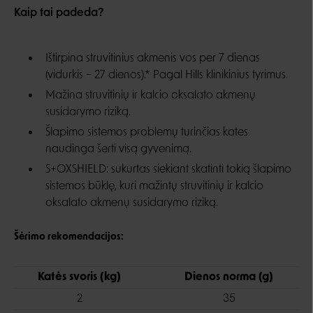
Kaip tai padeda?
Ištirpina struvitinius akmenis vos per 7 dienas
(vidurkis – 27 dienos).* Pagal Hills klinikinius tyrimus.
Mažina struvitinių ir kalcio oksalato akmenų
susidarymo riziką.
Šlapimo sistemos problemų turinčias kates
naudinga šerti visą gyvenimą.
S+OXSHIELD: sukurtas siekiant skatinti tokią šlapimo
sistemos būklę, kuri mažintų struvitinių ir kalcio
oksalato akmenų susidarymo riziką.
Šėrimo rekomendacijos:
Katės svoris (kg)
Dienos norma (g)
2
35