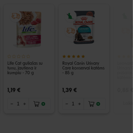
Life Cat guliašas su
Royal Canin Urinary
Leonard
tunu, jautiena ir
Care konservai katėms
Urinary 
kumpiu - 70 g
- 85 g
pašaras 
katėms 
1,19 €
1,39 €
0,85 
Laiki