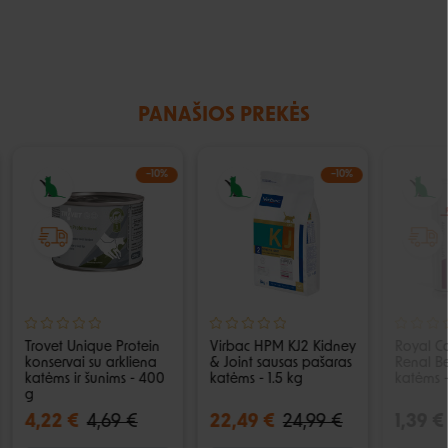
PANAŠIOS PREKĖS
−10%
−10%
Trovet Unique Protein
Virbac HPM KJ2 Kidney
Royal C
konservai su arkliena
& Joint sausas pašaras
Renal Be
katėms ir šunims - 400
katėms - 1.5 kg
katėms 
g
4,22 €
4,69 €
22,49 €
24,99 €
1,39 €