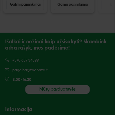
Galimi pasirinkimai
Galimi pasirinkimai
Išalkai ir nežinai kaip užsisakyti? Skambink
arba rašyk, mes padėsime!
+370 687 34899
pagalba@zoobaze.lt
8:00 - 16:30
Mūsų parduotuvės
Informacija