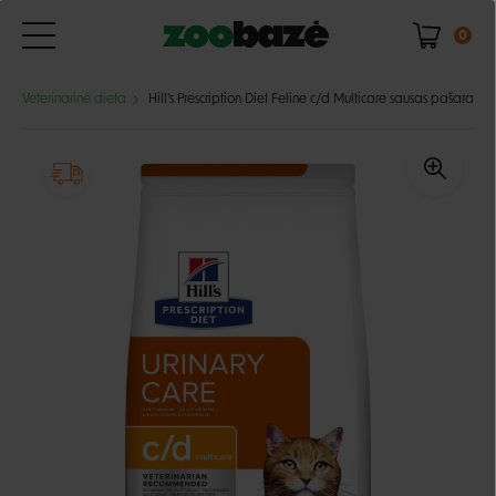
0
Veterinarinė dieta
Hill's Prescription Diet Feline c/d Multicare sausas pašaras s