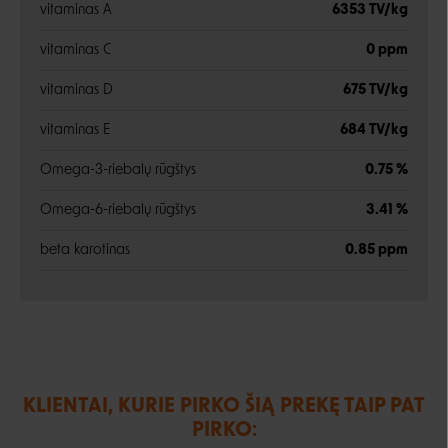
vitaminas A
6353 TV/kg
vitaminas C
0 ppm
vitaminas D
675 TV/kg
vitaminas E
684 TV/kg
Omega-3-riebalų rūgštys
0.75 %
Omega-6-riebalų rūgštys
3.41 %
beta karotinas
0.85 ppm
KLIENTAI, KURIE PIRKO ŠIĄ PREKĘ TAIP PAT
PIRKO: