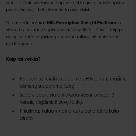
skatinti kristalų susidarymą šlapime, dėl to gali atsirasti šlapimo
pūslės akmenų ir kelti diskomfortą augintiniui.
Sausas kačių pašaras
Hills Prescription Diet c/d Multicare
su
vištiena skirtas kačių šlapimo sistemos sveikatai stiprinti. Taip pat
aprūpina katės organizmą visomis reikalingomis maistinėmis
medžiagomis.
Kaip tai veikia?
Padeda užtikrinti tokį šlapimo pH lygį, kuris mažintų
akmenų susidarymo riziką.
Sudėtis papildyta antioksidantais ir omega-3
riebalų rūgštimis iš žuvų taukų.
Pritaikytas kalcio ir natrio kiekis bei pridėta kalio
citrato.