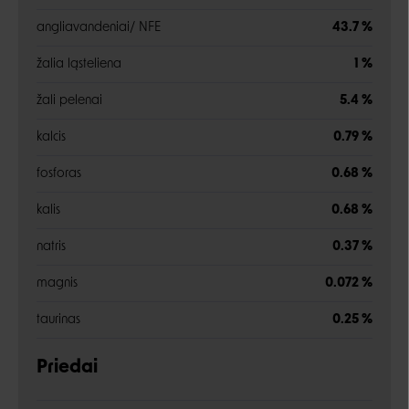
angliavandeniai/ NFE
43.7 %
žalia ląsteliena
1 %
žali pelenai
5.4 %
kalcis
0.79 %
fosforas
0.68 %
kalis
0.68 %
natris
0.37 %
magnis
0.072 %
taurinas
0.25 %
Priedai