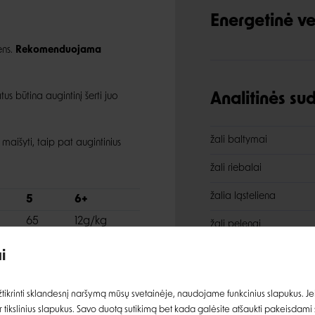
Energetinė ve
ens.
Rekomenduojama
tus būtina augintinį šerti juo
Analitinės s
žali baltymai
aišyti, taip pat augintinius
žali riebalai
žalia ląsteliena
5
6+
Įvertinimas:
65
12g/kg
žali pelenai
omega-3 riebalų rūgšty
i
kalcis
Prisijungti
ikrinti sklandesnį naršymą mūsų svetainėje, naudojame funkcinius slapukus. Jeig
fosforas
 tikslinius slapukus. Savo duotą sutikimą bet kada galėsite atšaukti pakeisdami