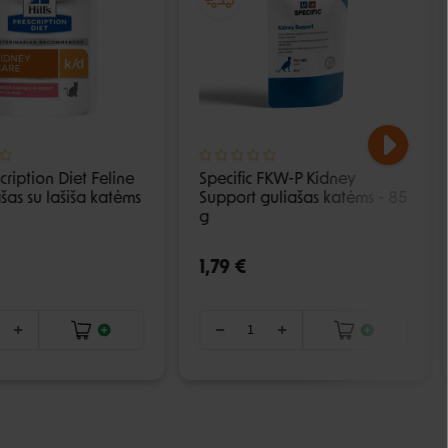
scription Diet Feline
Specific FKW-P Kidney
šas su lašiša katėms
Support guliašas katėms - 85
g
1,79 €