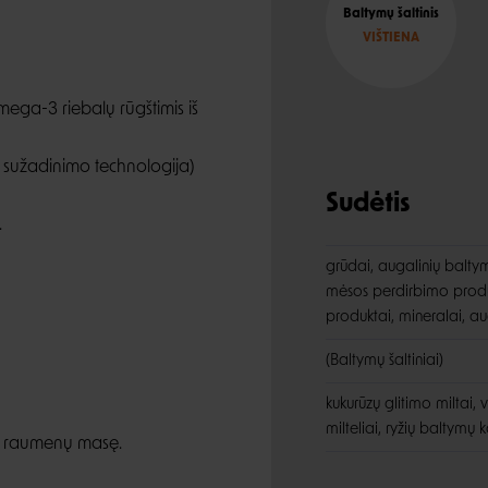
Baltymų šaltinis
VIŠTIENA
 omega-3 riebalų rūgštimis iš
o sužadinimo technologija)
Sudėtis
.
grūdai, augalinių baltymų
mėsos perdirbimo produkt
produktai, mineralai, au
(Baltymų šaltiniai)
kukurūzų glitimo miltai, v
milteliai, ryžių baltymų 
ti raumenų masę.