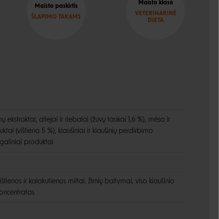
Maisto klasė
Maisto paskirtis
VETERINARINĖ
ŠLAPIMO TAKAMS
DIETA
 ekstraktai, aliejai ir riebalai (žuvų taukai 1,6 %), mėsa ir
ai (vištiena 5 %), kiaušiniai ir kiaušinių perdirbimo
galiniai produktai
ištienos ir kalakutienos miltai, žirnių baltymai, viso kiaušinio
koncentratas