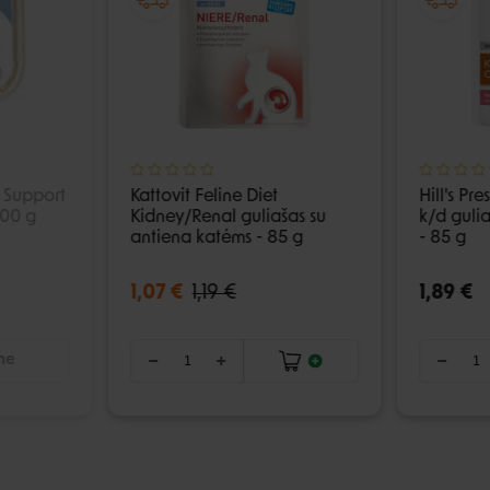
 Support
Kattovit Feline Diet
Hill's Pre
100 g
Kidney/Renal guliašas su
k/d gulia
antiena katėms - 85 g
- 85 g
1,07 €
1,19 €
1,89 €
ime