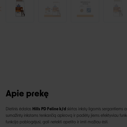
Apie prekę
Dietinis ėdalas
Hills PD Feline k/d
skirtas inkstų ligomis sergantiems a
sumažintų inkstams tenkančią apkrovą ir padėtų jiems efektyviau funkcio
funkcija pablogėjusi, gali netekti apetito ir imti mažiau ėsti.