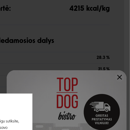
rtė:
4215 kcal/kg
udedamosios dalys
28.3 %
21.5 %
0.94 %
4.9 %
s
0.8 %
0.70 %
u sutiksite,
0.46 %
 savo