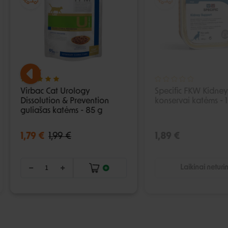
Virbac Cat Urology
Specific FKW Kidney
Dissolution & Prevention
konservai katėms - 
guliašas katėms - 85 g
1,79 €
1,99 €
1,89 €
Laikinai netur