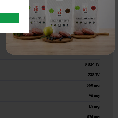
0.72 %
0.23 %
0.06 %
8 824 TV
738 TV
550 mg
90 mg
1.5 mg
574 mg