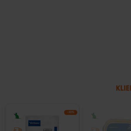
KLIE
−10%