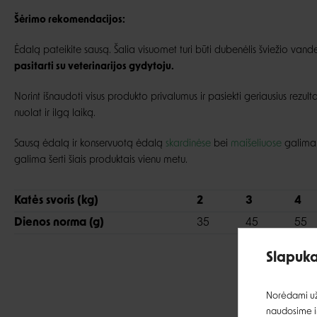
Šėrimo rekomendacijos:
Ėdalą pateikite sausą. Šalia visuomet turi būti dubenėlis šviežio vand
pasitarti su veterinarijos gydytoju.
Norint išnaudoti visus produkto privalumus ir pasiekti geriausius rezulta
nuolat ir ilgą laiką.
Sausą ėdalą ir konservuotą ėdalą
skardinėse
bei
maišeliuose
galima m
galima šerti šiais produktais vienu metu.
Katės svoris (kg)
2
3
4
Dienos norma (g)
35
45
55
Slapuka
Norėdami užt
naudosime ir