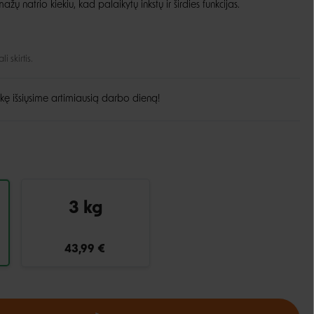
ų natrio kiekiu, kad palaikytų inkstų ir širdies funkcijas.
Guoliai ir patiesimai
Dubenėliai ir maitinimas
Narvai
Dubenėliai
 skirtis.
Durų landos
Automatinės girdyklos ir šėryklos
Maisto talpyklos
kę išsiųsime artimiausią darbo dieną!
3 kg
43,99 €