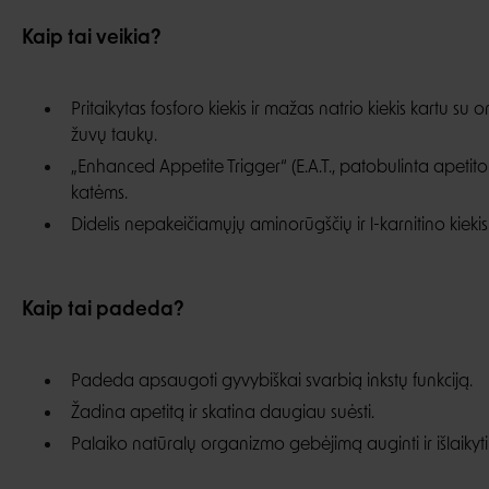
Kaip tai veikia?
Pritaikytas fosforo kiekis ir mažas natrio kiekis kartu su
žuvų taukų.
„Enhanced Appetite Trigger“ (E.A.T., patobulinta apetit
katėms.
Didelis nepakeičiamųjų aminorūgščių ir l-karnitino kiekis
Kaip tai padeda?
Padeda apsaugoti gyvybiškai svarbią inkstų funkciją.
Žadina apetitą ir skatina daugiau suėsti.
Palaiko natūralų organizmo gebėjimą auginti ir išlaiky