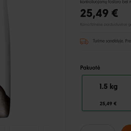
lio priežiūra
Automobiliui
Petnešos
kontroliuojamų fosforo bei maž
ai ir aksesuarai
, dantų ir pėdų priežiūra
Pavadėliai
25,49 €
ukės ir lietpalčiai
tinės priemonės
Kaina fizinėse parduotuvėse gali
 ir džemperiai
i
Turime sandėlyje. Pre
Pakuotė
1.5 kg
25,49 €