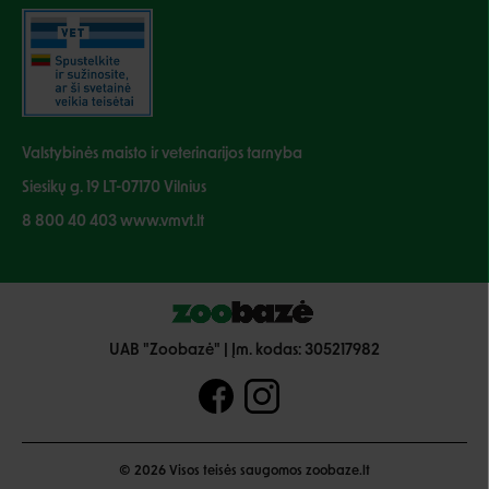
Valstybinės maisto ir veterinarijos tarnyba
Siesikų g. 19 LT-07170 Vilnius
8 800 40 403 www.vmvt.lt
UAB "Zoobazė" | Įm. kodas: 305217982
© 2026 Visos teisės saugomos zoobaze.lt