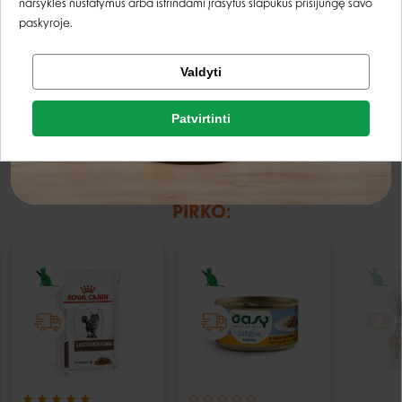
naršyklės nustatymus arba ištrindami įrašytus slapukus prisijungę savo
paskyroje.
Energetinė vertė:
172,5 kcal/ 156 g
Tikrinti užsakymą
Valdyti
Facebook
Patvirtinti
Rašyti atsiliepimą
Google
Rašyti atsiliepimą
KLIENTAI, KURIE PIRKO ŠIĄ PREKĘ TAIP PAT
PIRKO:
Negalite prisijungti prie paskyros?