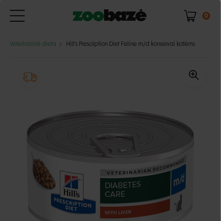
0
Veterinarinė dieta
Hill's Prescription Diet Feline m/d konservai katėms