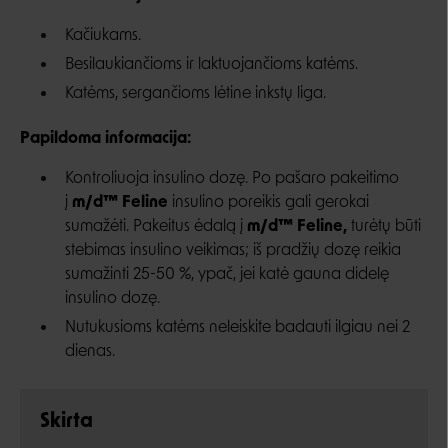
Kačiukams.
Besilaukiančioms ir laktuojančioms katėms.
Katėms, sergančioms lėtine inkstų liga.
Papildoma informacija:
Kontroliuoja insulino dozę. Po pašaro pakeitimo
į
m/d™ Feline
insulino poreikis gali gerokai
sumažėti. Pakeitus ėdalą į
m/d™ Feline,
turėtų būti
stebimas insulino veikimas; iš pradžių dozę reikia
sumažinti 25-50 %, ypač, jei katė gauna didelę
insulino dozę.
Nutukusioms katėms neleiskite badauti ilgiau nei 2
dienas.
Skirta