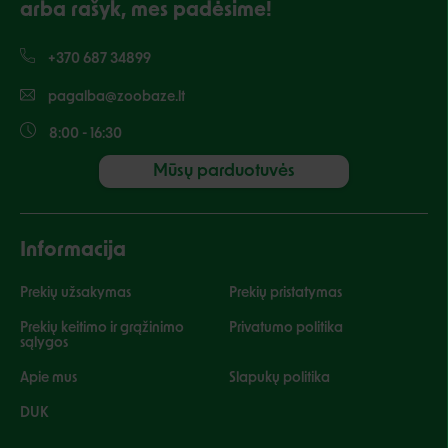
arba rašyk, mes padėsime!
+370 687 34899
pagalba@zoobaze.lt
8:00 - 16:30
Mūsų parduotuvės
Informacija
Prekių užsakymas
Prekių pristatymas
Prekių keitimo ir grąžinimo
Privatumo politika
sąlygos
Apie mus
Slapukų politika
DUK