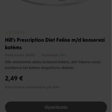
Hill's Prescription Diet Feline m/d konservai
katėms
Prekės kodas:
605621
Gamintojas:
Hill's
Hills veterinarinės dietos konservai katėms, skirti tinkamo svorio
palaikymui bei katėms sergančioms diabetu.
2,49 €
Kaina fizinėse parduotuvėse gali skirtis.
Išparduota