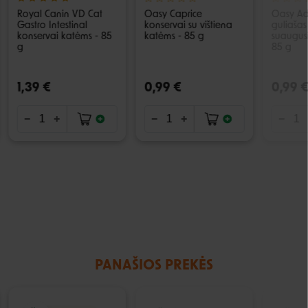
Royal Canin VD Cat
Oasy Caprice
Oasy Ad
Gastro Intestinal
konservai su vištiena
guliašas
konservai katėms - 85
katėms - 85 g
suaugus
g
85 g
1,39 €
0,99 €
0,99 
PANAŠIOS PREKĖS
IŠPARDUOTA