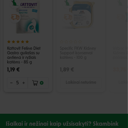
Kattovit Feline Diet
Specific FKW Kidney
Virbac H
Gastro guliašas su
Support konservai
Kidney &
antiena ir ryžiais
katėms - 100 g
pašaras
katėms - 85 g
1,19 €
1,89 €
33,75
Laikinai neturime
Laiki
Išalkai ir nežinai kaip užsisakyti? Skambink