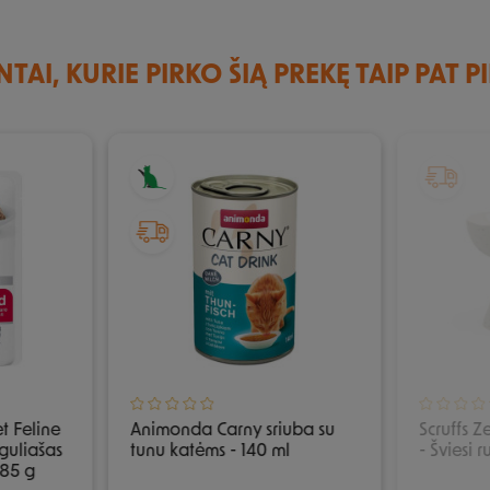
NTAI, KURIE PIRKO ŠIĄ PREKĘ TAIP PAT P
et Feline
Animonda Carny sriuba su
Scruffs 
 guliašas
tunu katėms - 140 ml
- Šviesi 
 85 g