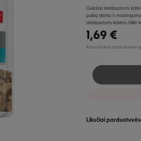
lio priežiūra
Automobiliui
Petnešos
ai ir aksesuarai
Guliašas sterilizuotoms katė
, dantų ir pėdų priežiūra
Pavadėliai
puikią skonio ir maistingum
ukės ir lietpalčiai
tinės priemonės
sterilizuotoms katėms išlikti 
 ir džemperiai
1,69 €
i
Kaina fizinėse parduotuvėse gali
Likučiai parduotuvės