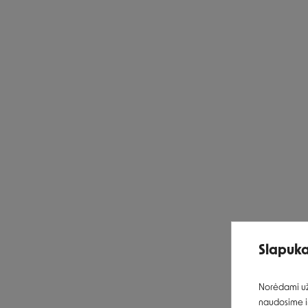
Slapuka
Norėdami užt
naudosime ir