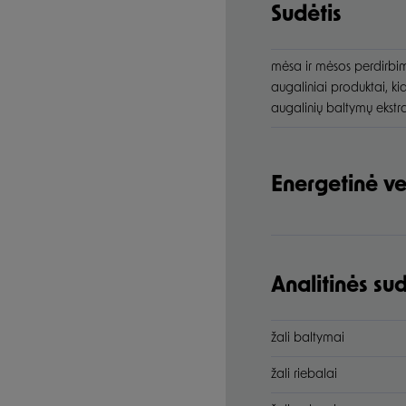
Sudėtis
mėsa ir mėsos perdirbim
augaliniai produktai, kia
augalinių baltymų ekstrakt
Energetinė ve
Analitinės s
žali baltymai
žali riebalai