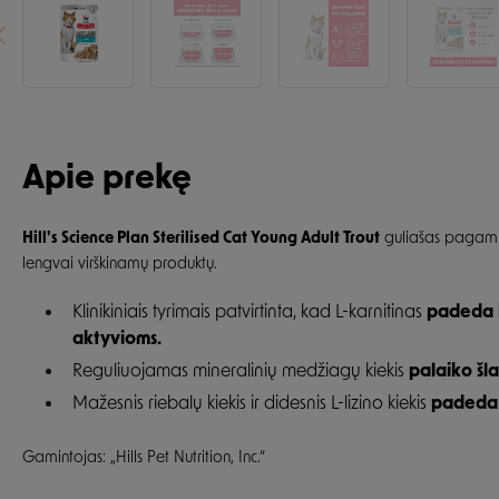
Apie prekę
Hill's Science Plan Sterilised Cat Young Adult Trout
guliašas pagamin
lengvai virškinamų produktų.
Klinikiniais tyrimais patvirtinta, kad L-karnitinas
padeda k
aktyvioms.
Reguliuojamas mineralinių medžiagų kiekis
palaiko šl
Mažesnis riebalų kiekis ir didesnis L-lizino kiekis
padeda 
Gamintojas: „Hills Pet Nutrition, Inc.“