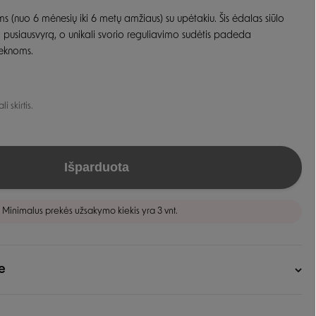
ms (nuo 6 mėnesių iki 6 metų amžiaus) su upėtakiu. Šis ėdalas siūlo
Guoliai ir patiesimai
Dubenėliai ir maitinimas
o pusiausvyrą, o unikali svorio reguliavimo sudėtis padeda
Narvai
lieknoms.
Dubenėliai
Durų landos
Automatinės girdyklos ir šėryklos
Maisto talpyklos
 skirtis.
Išparduota
Minimalus prekės užsakymo kiekis yra 3 vnt.
e