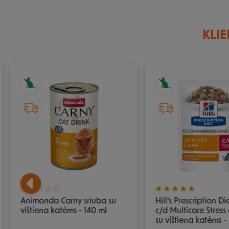
KLIE
Animonda Carny sriuba su
Hill's Prescription Di
vištiena katėms - 140 ml
c/d Multicare Stress
su vištiena katėms -