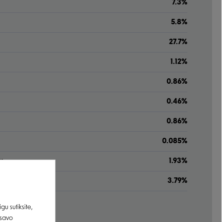
7.3%
5.8%
27.7%
1.12%
0.86%
0.46%
0.86%
0.085%
ys
1.93%
ys
3.79%
u sutiksite,
 savo