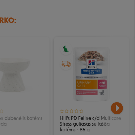
IRKO:
IŠPARDUOTA
Zen dubenėlis katėms
Hill's PD Feline c/d Multicare
ruda
Stress guliašas su lašiša
katėms - 85 g