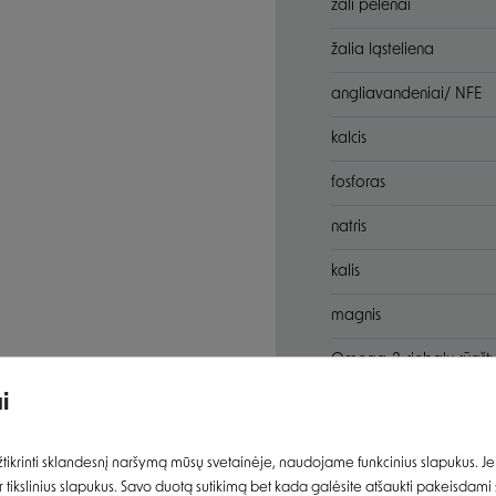
žali pelenai
žalia ląsteliena
angliavandeniai/ NFE
kalcis
fosforas
natris
kalis
magnis
Įvertinimas:
Omega-3-riebalų rūgšt
i
Omega-6-riebalų rūgšt
Prisijungti
ikrinti sklandesnį naršymą mūsų svetainėje, naudojame funkcinius slapukus. Jeig
Priedai
 tikslinius slapukus. Savo duotą sutikimą bet kada galėsite atšaukti pakeisdami