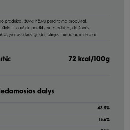
o produktai, žuvys ir žuvų perdirbimo produktai,
ušiniai ir kiaušinių perdirbimo produktai, daržovės,
ai, įvairūs cukrūs, grūdai, aliejus ir riebalai, mineralai
rtė:
72 kcal/100g
udedamosios dalys
43.5%
15.6%