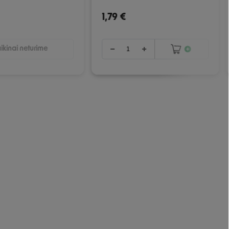
1,79 €
ikinai neturime