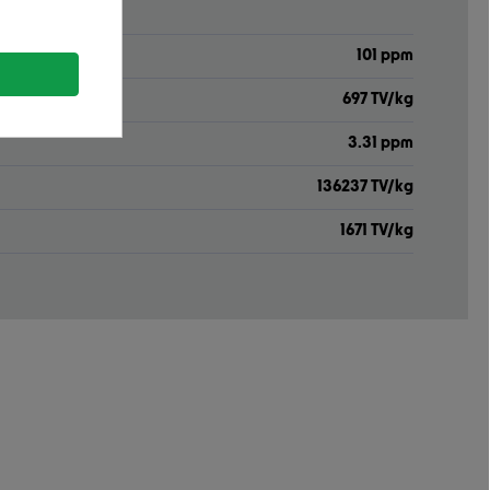
101 ppm
697 TV/kg
3.31 ppm
136237 TV/kg
1671 TV/kg