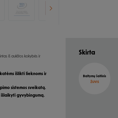
Skirta
tas iš aukštos kokybės ir
atėms išlikti lieknoms ir
Baltymų šaltinis
ŽUVIS
apimo sistemos sveikatą.
išlaikyti gyvybingumą.