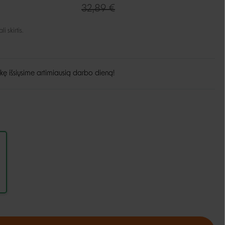
32,89 €
Guoliai ir patiesimai
Dubenėliai ir maitinimas
Narvai
 skirtis.
Dubenėliai
Durų landos
Automatinės girdyklos ir šėryklos
Maisto talpyklos
kę išsiųsime artimiausią darbo dieną!