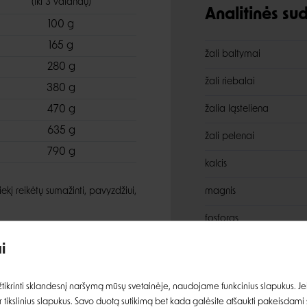
(iki 3 valandų)
Analitinės s
100 g
165 g
žali baltymai
280 g
žali riebalai
380 g
470 g
žalia ląsteliena
635 g
žali pelenai
790 g
kalcis
iekį reikėtų sumažinti, pavyzdžiui,
magnis
Įvertinimas:
fosforas
natris
i
Prisijungti
ikrinti sklandesnį naršymą mūsų svetainėje, naudojame funkcinius slapukus. Jeig
 tikslinius slapukus. Savo duotą sutikimą bet kada galėsite atšaukti pakeisdami