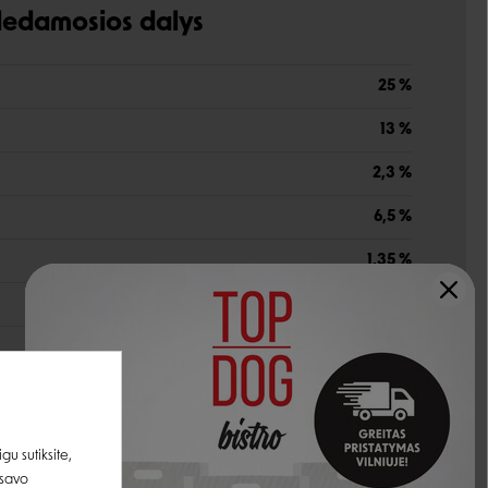
udedamosios dalys
25 %
13 %
2,3 %
6,5 %
1,35 %
0,10 %
0,9 %
0,45%
u sutiksite,
 savo