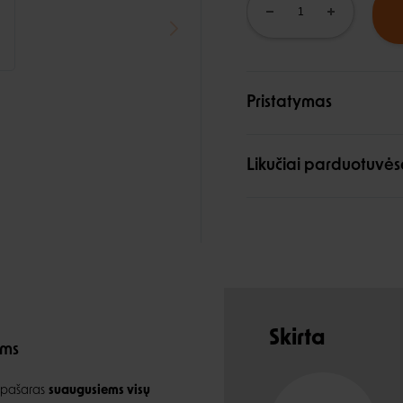
Pristatymas
Likučiai parduotuvės
Skirta
ims
s pašaras
suaugusiems visų