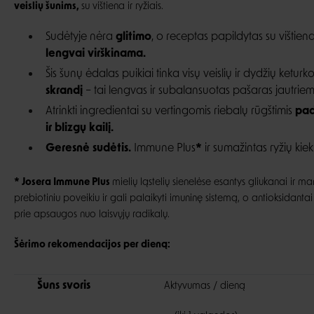
veislių šunims,
su vištiena ir ryžiais.
Sudėtyje nėra
glitimo
, o receptas papildytas su vištiena, k
lengvai virškinama.
Šis šunų ėdalas puikiai tinka visų veislių ir dydžių ketur
skrandį
– tai lengvas ir subalansuotas pašaras jautriem
Atrinkti ingredientai su vertingomis riebalų rūgštimis
pad
ir blizgų kailį.
Geresnė sudėtis.
Immune Plus
*
ir sumažintas ryžių kieki
* Josera Immune Plus
mielių ląstelių sienelėse esantys gliukanai ir 
prebiotiniu poveikiu ir gali palaikyti imuninę sistemą, o antioksidantai
prie apsaugos nuo laisvųjų radikalų.
Šėrimo rekomendacijos per dieną:
Šuns svoris
Aktyvumas / dieną