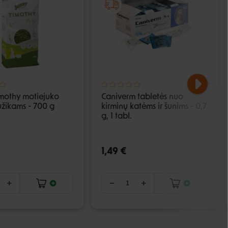
mothy motiejuko
Caniverm tabletės nuo
užikams - 700 g
kirminų katėms ir šunims - 0,7
g, 1 tabl.
1,49 €