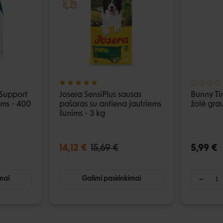
 Support
Josera SensiPlus sausas
Bunny Ti
ėms - 400
pašaras su antiena jautriems
žolė gra
šunims - 3 kg
14,12 €
15,69 €
5,99 €
imai
Galimi pasirinkimai