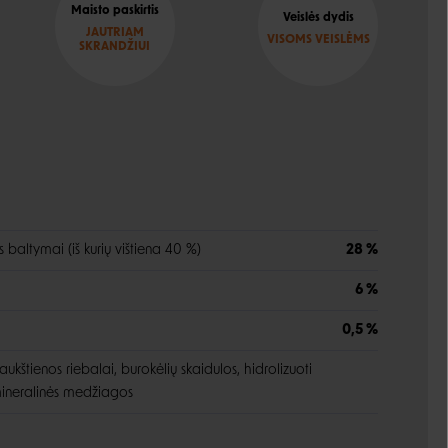
Maisto paskirtis
Veislės dydis
JAUTRIAM
VISOMS VEISLĖMS
SKRANDŽIUI
 baltymai (iš kurių vištiena 40 %)
28 %
6 %
0,5 %
ukštienos riebalai, burokėlių skaidulos, hidrolizuoti
mineralinės medžiagos