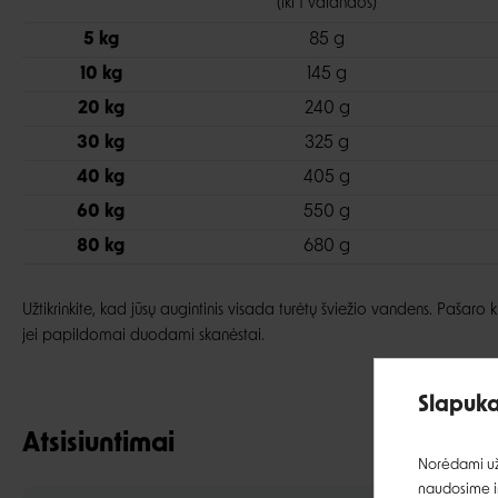
(iki 1 valandos)
5 kg
85 g
10 kg
145 g
20 kg
240 g
30 kg
325 g
40 kg
405 g
60 kg
550 g
80 kg
680 g
Užtikrinkite, kad jūsų augintinis visada turėtų šviežio vandens. Pašaro k
jei papildomai duodami skanėstai.
Slapuka
Atsisiuntimai
Norėdami užt
naudosime ir