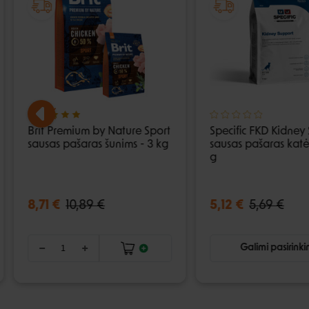
Brit Premium by Nature Sport
Specific FKD Kidney
sausas pašaras šunims - 3 kg
sausas pašaras kat
g
8,71 €
10,89 €
5,12 €
5,69 €
Galimi pasirink