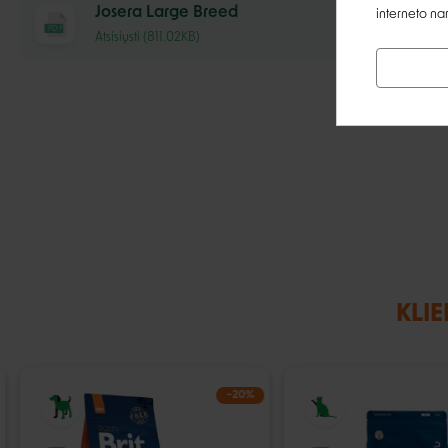
Josera Large Breed
interneto na
PDF
Atsisiųsti (811.02KB)
KLIE
−20%