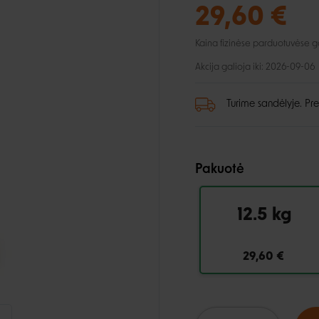
lio priežiūra
Automobiliui
Petnešos
29,60 €
ai ir aksesuarai
, dantų ir pėdų priežiūra
Pavadėliai
ukės ir lietpalčiai
tinės priemonės
Kaina fizinėse parduotuvėse gali
 ir džemperiai
Akcija galioja iki: 2026-09-06
i
Turime sandėlyje. Pre
Pakuotė
12.5 kg
29,60 €