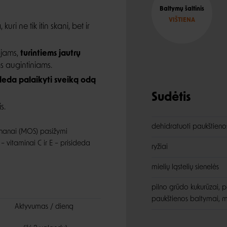
Baltymų šaltinis
VIŠTIENA
uri ne tik itin skani, bet ir
kojams,
turintiems jautrų
s augintiniams.
eda palaikyti sveiką odą
Sudėtis
s.
dehidratuoti paukštienos
mananai (MOS) pasižymi
 – vitaminai C ir E – prisideda
ryžiai
mielių ląstelių sienelės
pilno grūdo kukurūzai, pa
paukštienos baltymai, 
Aktyvumas / dieną