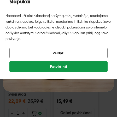
Slapukai
KLIENTAI, KURIE PIRKO ŠIĄ PREKĘ TAIP PAT
Prisijungti
Norėdami užtikrinti sklandesnį naršymą mūsų svetainėje, naudojame
PIRKO:
funkcinius slapukus. Jeigu sutiksite, naudosime ir tikslinius slapukus. Savo
Registruotis
duotą sutikimą bet kada galėsite atšaukti pakeisdami savo interneto
−15%
naršyklės nustatymus arba ištrindami įrašytus slapukus prisijungę savo
paskyroje.
Tikrinti užsakymą
Valdyti
Facebook
Rašyti atsiliepimą
Patvirtinti
Google
Rašyti atsiliepimą
Nina Ottosson Dog
Brit Care
Worker lavinantis
Hypoallergenic Puppy
žaislas su talpa
Lamb sausas pašaras
skanėstams rudas -
šunims - 3 kg
Šviesi ruda
Negalite prisijungti prie paskyros?
22,09 €
25,99 €
15,49 €
Galimi pasirinkimai