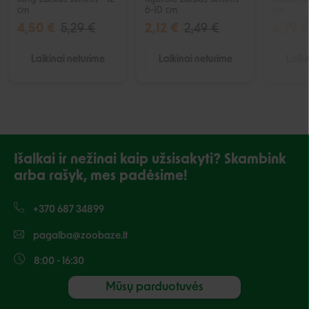
cm
6-10 cm
cm
4,50 €
5,29 €
2,12 €
2,49 €
6,79 €
Laikinai neturime
Laikinai neturime
Laiki
Išalkai ir nežinai kaip užsisakyti? Skambink
arba rašyk, mes padėsime!
+370 687 34899
pagalba@zoobaze.lt
8:00 - 16:30
Mūsų parduotuvės