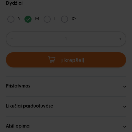
Dydžiai
S
M
L
XS
Į krepšelį
Pristatymas
Likučiai parduotuvėse
Atsiliepimai