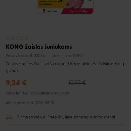
KONG žaislas šuniukams
Prekės kodas:
JU03086
Gamintojas:
KONG
Žaislas sukurtas išskirtinai šuniukams! Pagamintas iš itin tvirtos Kong
gumos.
9,34 €
10,99 €
Kaina fizinėse parduotuvėse gali skirtis.
Akcija galioja iki: 2026-08-31
Turime sandėlyje. Prekę išsiųsime artimiausią darbo dieną!