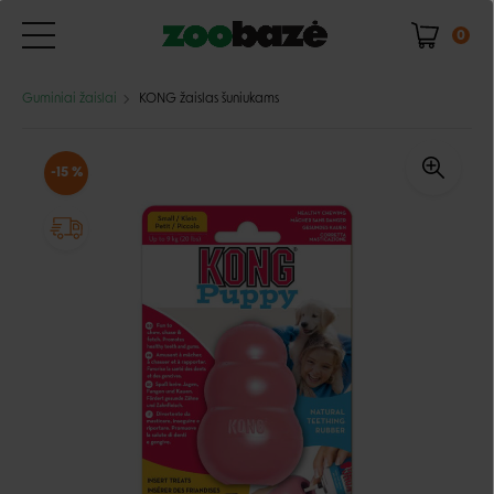
0
Guminiai žaislai
KONG žaislas šuniukams
-15 %