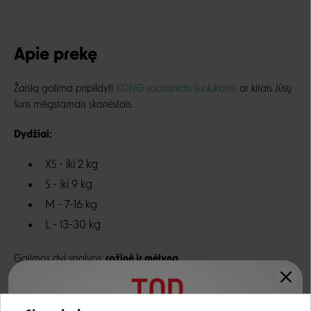
Apie prekę
Žaislą galima pripildyti
KONG sausainiais šuniukams
ar kitais Jūsų
šuns mėgstamais skanėstais.
Dydžiai:
XS - iki 2 kg
S - iki 9 kg
M - 7-16 kg
L - 13-30 kg
Galimos dvi spalvos:
rožinė ir mėlyna.
Įvertinimas: