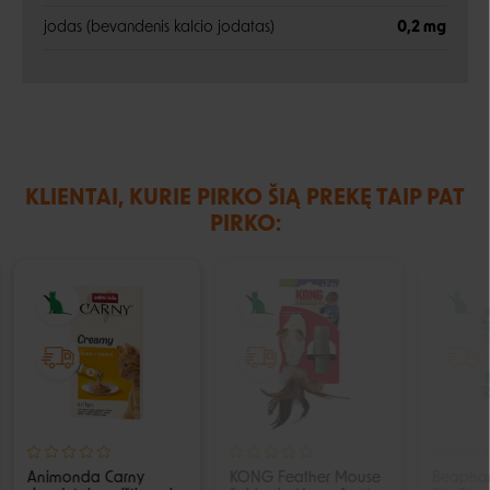
jodas (bevandenis kalcio jodatas)
0,2 mg
KLIENTAI, KURIE PIRKO ŠIĄ PREKĘ TAIP PAT
PIRKO:
IŠPARDUOTA
Animonda Carny
KONG Feather Mouse
Beaphar