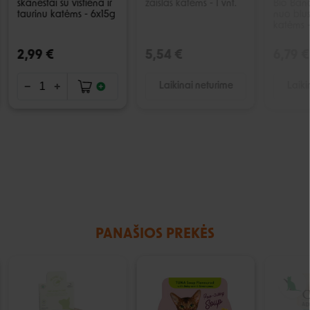
skanėstai su vištiena ir
žaislas katėms - 1 vnt.
Bio Band
taurinu katėms - 6x15g
nuo blus
katėms - 
2,99 €
5,54 €
6,79 €
Laikinai neturime
Laiki
PANAŠIOS PREKĖS
IŠPARDUOTA