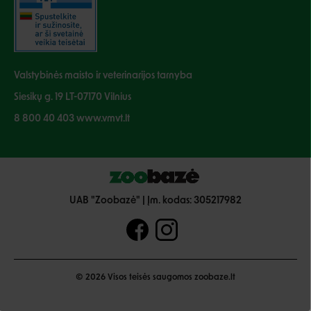
Valstybinės maisto ir veterinarijos tarnyba
Siesikų g. 19 LT-07170 Vilnius
8 800 40 403 www.vmvt.lt
UAB "Zoobazė" | Įm. kodas: 305217982
© 2026 Visos teisės saugomos zoobaze.lt