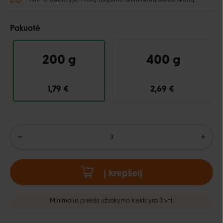
Pakuotė
200 g
400 g
1,79 €
2,69 €
Į krepšelį
Minimalus prekės užsakymo kiekis yra 3 vnt.