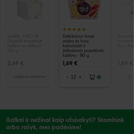
Specific F-BIO-W
Delickcious Soup
Animon
Organic konservai
sriuba su tunu,
konservai
katėms su vištiena -
kukurūzais ir
tunu kat
100 g
žaliosiomis pupelėmis
katėms - 80 g
2,69 €
1,69 €
1,69 €
Laikinai neturime
Išalkai ir nežinai kaip užsisakyti? Skambink
arba rašyk, mes padėsime!