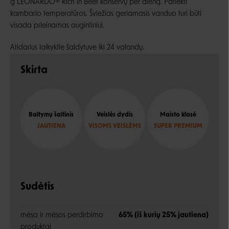
g LEONARDO® Rich in Beef konservų per dieną. Patiekti
kambario temperatūros. Šviežias geriamasis vanduo turi būti
visada prieinamas augintiniui.
Atidarius laikykite šaldytuve iki 24 valandų.
Skirta
Baltymų šaltinis
Veislės dydis
Maisto klasė
JAUTIENA
VISOMS VEISLĖMS
SUPER PREMIUM
Sudėtis
mėsa ir mėsos perdirbimo
65% (iš kurių 25% jautiena)
produktai