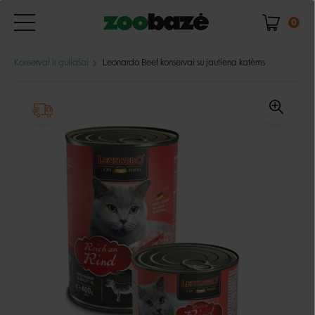
0
Konservai ir guliašai
Leonardo Beef konservai su jautiena katėms