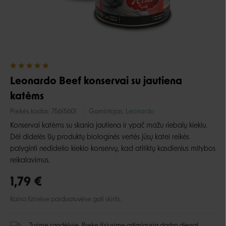
Leonardo Beef konservai su jautiena
katėms
Prekės kodas:
75615601
Gamintojas:
Leonardo
Konservai katėms su skania jautiena ir ypač mažu riebalų kiekiu.
Dėl didelės šių produktų biologinės vertės jūsų katei reikės
palyginti nedidelio kiekio konservų, kad atitiktų kasdienius mitybos
reikalavimus.
1,79 €
Kaina fizinėse parduotuvėse gali skirtis.
Turime sandėlyje. Prekę išsiųsime artimiausią darbo dieną!