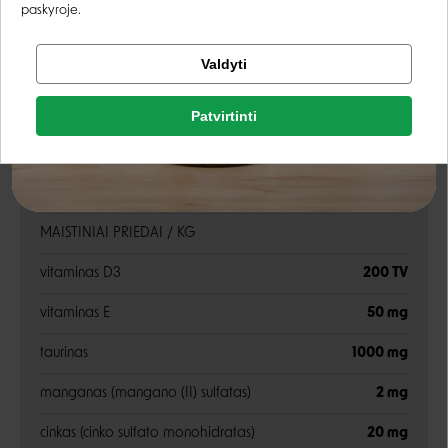
žalia ląsteliena
0,3%
paskyroje.
drėgnis
80 %
Tikrinti užsakymą
Valdyti
Facebook
kalcis
0.3 %
Patvirtinti
Rašyti atsiliepimą
fosforas
0.2 %
Google
Rašyti atsiliepimą
Priedai
Negalite prisijungti prie paskyros?
MAISTINIAI PRIEDAI / KG
vitaminas D3
200 TV
vitaminas E
50 mg
taurinas
1000 mg
manganas (mangano (II) sulfatas)
2 mg
cinkas (cinko sulfato monohidratas)
20 mg