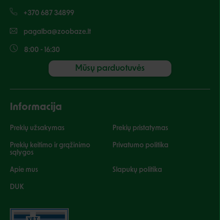
+370 687 34899
pagalba@zoobaze.lt
8:00 - 16:30
Mūsų parduotuvės
Informacija
Prekių užsakymas
Prekių pristatymas
Prekių keitimo ir grąžinimo
Privatumo politika
sąlygos
Apie mus
Slapukų politika
DUK