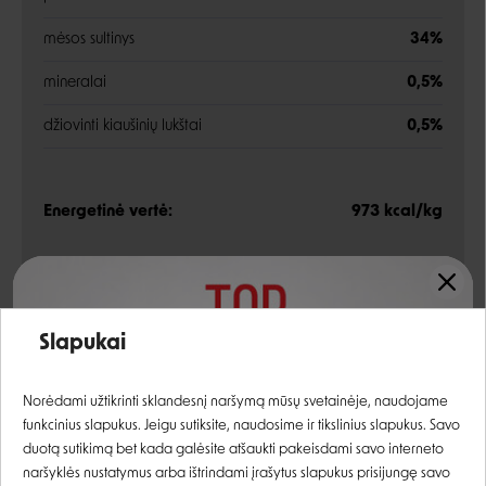
mėsos sultinys
34%
mineralai
0,5%
džiovinti kiaušinių lukštai
0,5%
Energetinė vertė:
973 kcal/kg
Analitinės sudedamosios dalys
Įvertinimas:
Slapukai
žali baltymai
10,0%
Prisijungti
Norėdami užtikrinti sklandesnį naršymą mūsų svetainėje, naudojame
žali riebalai
5,0%
funkcinius slapukus. Jeigu sutiksite, naudosime ir tikslinius slapukus. Savo
Registruotis
žali pelenai
2,0%
duotą sutikimą bet kada galėsite atšaukti pakeisdami savo interneto
naršyklės nustatymus arba ištrindami įrašytus slapukus prisijungę savo