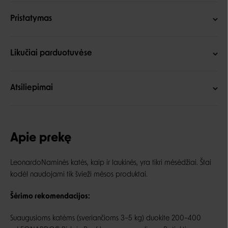
Pristatymas
Likučiai parduotuvėse
Atsiliepimai
Apie prekę
LeonardoNaminės katės, kaip ir laukinės, yra tikri mėsėdžiai. Štai
kodėl naudojami tik švieži mėsos produktai.
Šėrimo rekomendacijos:
Suaugusioms katėms (sveriančioms 3–5 kg) duokite 200–400