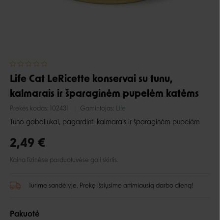
Life Cat LeRicette konservai su tunu,
kalmarais ir šparaginėm pupelėm katėms
Prekės kodas:
102431
Gamintojas:
Life
Tuno gabaliukai, pagardinti kalmarais ir šparaginėm pupelėm
2,49 €
Kaina fizinėse parduotuvėse gali skirtis.
Turime sandėlyje. Prekę išsiųsime artimiausią darbo dieną!
Pakuotė