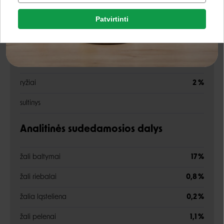
Patvirtinti
Rašyti atsiliepimą
tunas
62 %
Google
kalmarai
4 %
Rašyti atsiliepimą
šparaginės pupelės
4 %
Negalite prisijungti prie paskyros?
ryžiai
2 %
sultinys
Analitinės sudedamosios dalys
žali baltymai
17 %
žali riebalai
0,8 %
žalia ląsteliena
0,2 %
žali pelenai
1,1 %