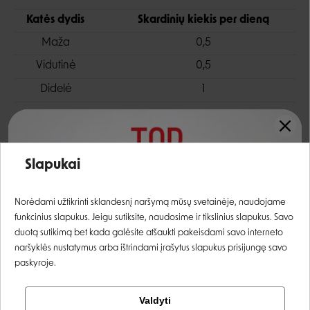
Katės dydis
Skardinių kiekis per dieną
Maža
0,5
Vidutinė
0,5
Didelė
1
Skirta
Įvertinimas:
Slapukai
Prisijungti
Norėdami užtikrinti sklandesnį naršymą mūsų svetainėje, naudojame
Baltymų šaltinis
Veislės dydis
Maisto klasė
funkcinius slapukus. Jeigu sutiksite, naudosime ir tikslinius slapukus. Savo
TUNAS
VISOMS VEISLĖMS
SUPER PREMIUM
Registruotis
duotą sutikimą bet kada galėsite atšaukti pakeisdami savo interneto
naršyklės nustatymus arba ištrindami įrašytus slapukus prisijungę savo
paskyroje.
Tikrinti užsakymą
Valdyti
Sudėtis
Facebook