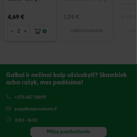
steriliz
4 x 85 g
4,69 €
1,29 €
6,69 
Laikinai neturime
Laiki
Išalkai ir nežinai kaip užsisakyti? Skambink
arba rašyk, mes padėsime!
+370 687 34899
pagalba@zoobaze.lt
8:00 - 16:30
Mūsų parduotuvės