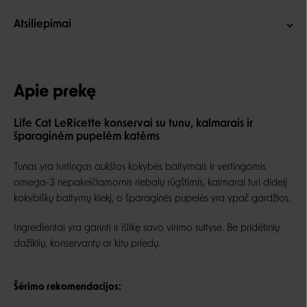
Atsiliepimai
Apie prekę
Life Cat LeRicette konservai su tunu, kalmarais ir
šparaginėm pupelėm katėms
Tunas yra turtingas aukštos kokybės baltymais ir vertingomis
omega-3 nepakeičiamomis riebalų rūgštimis, kalmarai turi didelį
kokybiškų baltymų kiekį, o šparaginės pupelės yra ypač gardžios.
Ingredientai yra garinti ir išlikę savo virimo sultyse. Be pridėtinių
dažiklių, konservantų ar kitų priedų.
Šėrimo rekomendacijos: