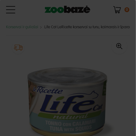
0
Konservai ir guliašai
Life Cat LeRicette konservai su tunu, kalmarais ir špara