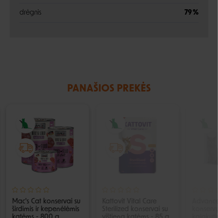
drėgnis
79 %
PANAŠIOS PREKĖS
IŠPARDUOTA
Mac's Cat konservai su
Kattovit Vital Care
Advance 
širdimis ir kepenėlėmis
Sterilized konservai su
konservų
katėms - 800 g
vištiena katėms - 85 g
kalakut