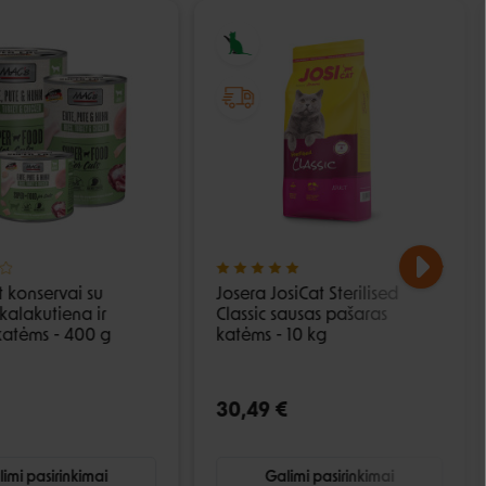
t konservai su
Josera JosiCat Sterilised
kalakutiena ir
Classic sausas pašaras
 katėms - 400 g
katėms - 10 kg
30,49 €
imi pasirinkimai
Galimi pasirinkimai