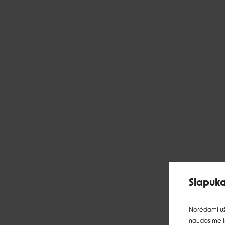
Slapuka
Norėdami užt
naudosime ir