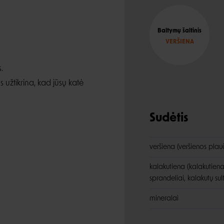
Baltymų šaltinis
VERŠIENA
.
užtikrina, kad jūsų katė
Sudėtis
veršiena (veršienos plauči
kalakutiena (kalakutiena
sprandeliai, kalakutų sult
mineralai