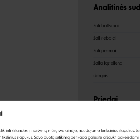
Analitinės s
žali baltymai
žali riebalai
žali pelenai
žalia ląsteliena
drėgnis
Įvertinimas:
Priedai
i
vitaminas D3
Prisijungti
cinkas (cinko sulfatas, 
ikrinti sklandesnį naršymą mūsų svetainėje, naudojame funkcinius slapukus. Jeig
 tikslinius slapukus. Savo duotą sutikimą bet kada galėsite atšaukti pakeisdami