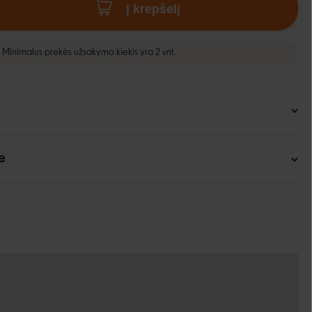
Į krepšelį
Minimalus prekės užsakymo kiekis yra 2 vnt.
e