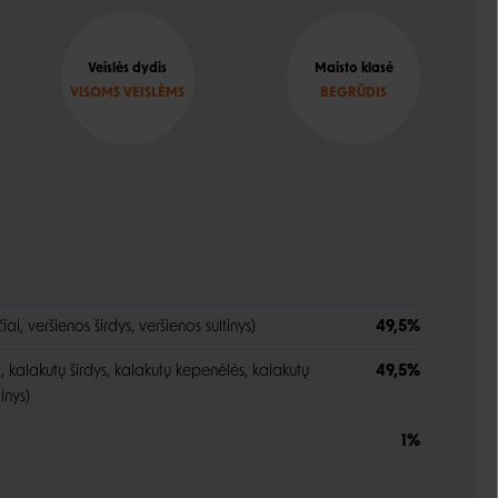
Veislės dydis
Maisto klasė
VISOMS VEISLĖMS
BEGRŪDIS
ai, veršienos širdys, veršienos sultinys)
49,5%
, kalakutų širdys, kalakutų kepenėlės, kalakutų
49,5%
inys)
1%