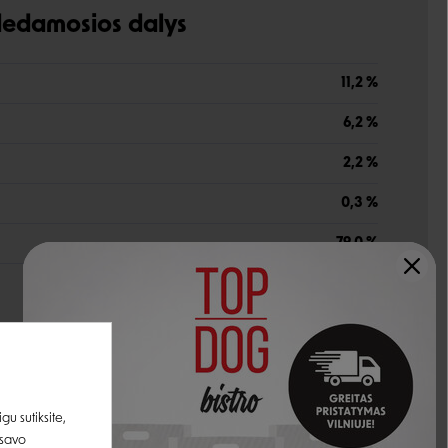
udedamosios dalys
11,2 %
6,2 %
2,2 %
0,3 %
79,0 %
200 TV
monohidratas)
25 mg
u sutiksite,
 savo