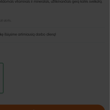
ldomais vitaminais ir mineralais, užtikrinančiais gerą katės sveikatą.
Guoliai ir patiesimai
Dubenėliai ir maitinimas
Narvai
Dubenėliai
 skirtis.
Durų landos
Automatinės girdyklos ir šėryklos
Maisto talpyklos
kę išsiųsime artimiausią darbo dieną!