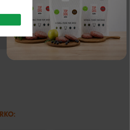
 sulfatas, monohidratas)
1,4 mg
o jodatas)
0,75 mg
1500 mg
IRKO: