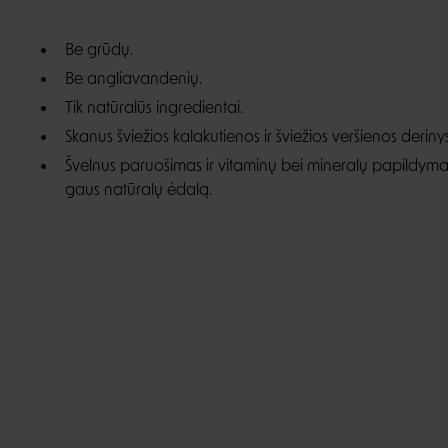
Be grūdų.
Be angliavandenių.
Tik natūralūs ingredientai.
Skanus šviežios kalakutienos ir šviežios veršienos derinys
Švelnus paruošimas ir vitaminų bei mineralų papildymas 
gaus natūralų ėdalą.