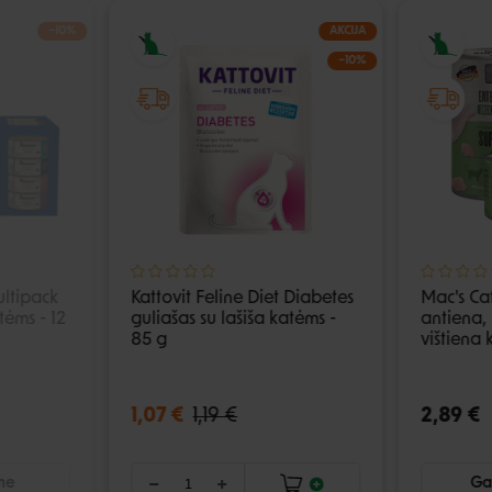
−10%
AKCIJA
IŠPARDUOTA
−10%
ltipack
Kattovit Feline Diet Diabetes
Mac's Ca
tėms - 12
guliašas su lašiša katėms -
antiena, 
85 g
vištiena
1,07 €
1,19 €
2,89 €
ime
Gal