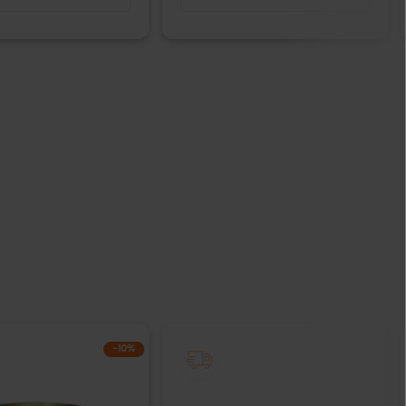
−10%
IŠPARDUOTA