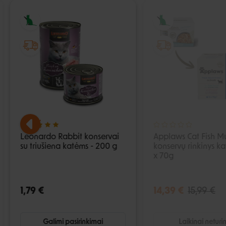
Leonardo Rabbit konservai
Applaws Cat Fish Mu
su triušiena katėms - 200 g
konservų rinkinys ka
x 70g
1,79 €
14,39 €
15,99 €
Galimi pasirinkimai
Laikinai netur