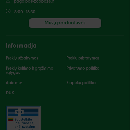
pagalba@zoobaze.lt
8:00 - 16:30
Mūsų parduotuvės
Informacija
Prekių užsakymas
Prekių pristatymas
Prekių keitimo ir grąžinimo
Privatumo politika
sąlygos
Apie mus
Slapukų politika
DUK