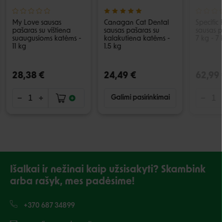
My Love sausas
Canagan Cat Dental
Specific
pašaras su vištiena
sausas pašaras su
sausas 
suaugusioms katėms -
kalakutiena katėms -
7 kg - 7
11 kg
1.5 kg
28,38 €
24,49 €
62,99
Galimi pasirinkimai
Išalkai ir nežinai kaip užsisakyti? Skambink
arba rašyk, mes padėsime!
+370 687 34899