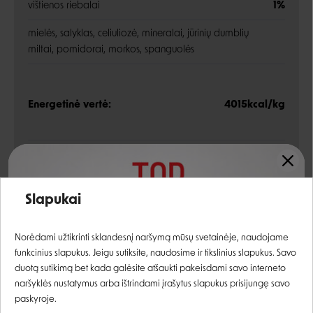
vištienos riebalai
1%
mielės, salyklas, celiuliozė, mineralai, jūrinių dumblių
miltai, pomidorai, morkos, spanguolės
Energetinė vertė:
4015kcal/kg
Analitinės sudedamosios dalys
Įvertinimas:
Slapukai
žali baltymai
39%
Prisijungti
žali riebalai
19%
Norėdami užtikrinti sklandesnį naršymą mūsų svetainėje, naudojame
funkcinius slapukus. Jeigu sutiksite, naudosime ir tikslinius slapukus. Savo
žalia ląsteliena
3%
Registruotis
duotą sutikimą bet kada galėsite atšaukti pakeisdami savo interneto
naršyklės nustatymus arba ištrindami įrašytus slapukus prisijungę savo
žali pelenai
9%
paskyroje.