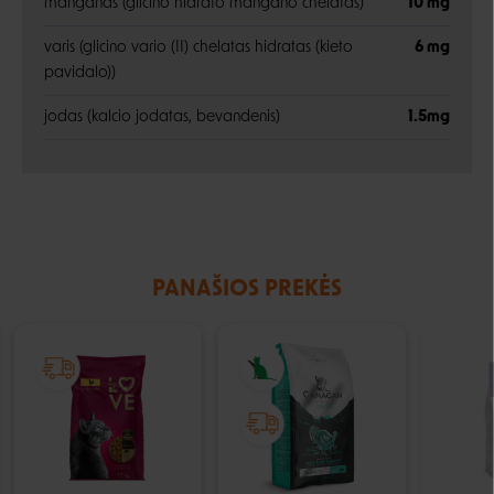
manganas (glicino hidrato mangano chelatas)
10 mg
varis (glicino vario (II) chelatas hidratas (kieto
6 mg
pavidalo))
jodas (kalcio jodatas, bevandenis)
1.5mg
PANAŠIOS PREKĖS