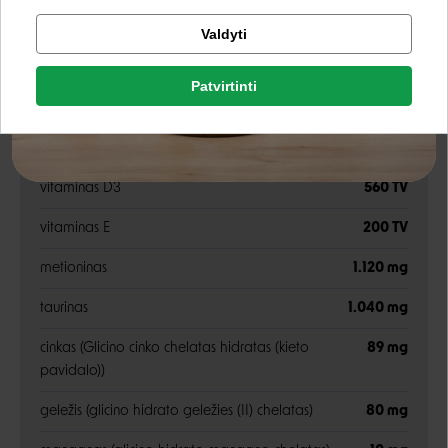
Omega-6 riebiosios rūgštys
2,8%
Tikrinti užsakymą
Valdyti
Omega-3 riebalų riebiosios rūgštys
1,8%
Facebook
Patvirtinti
Priedai
Rašyti atsiliepimą
Google
Rašyti atsiliepimą
vitaminas A
26.670 TV
vitaminas D3
560 TV
Negalite prisijungti prie paskyros?
vitaminas E
200 TV
metioninas
1.120 mg
taurinas
1.040 mg
cinkas (Glicino cinko chelatas hidratas (kieto
89 mg
pavidalo))
geležis (glicino hidrato geležies (II) chelatas)
80 mg