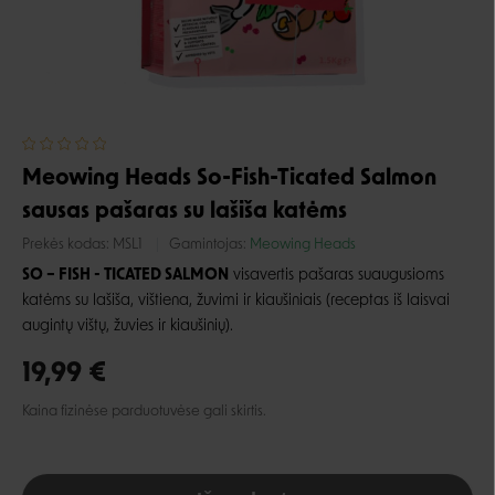
Meowing Heads So-Fish-Ticated Salmon
sausas pašaras su lašiša katėms
Prekės kodas:
MSL1
Gamintojas:
Meowing Heads
SO – FISH - TICATED SALMON
visavertis pašaras suaugusioms
katėms su lašiša, vištiena, žuvimi ir kiaušiniais (receptas iš laisvai
augintų vištų, žuvies ir kiaušinių).
19,99 €
Kaina fizinėse parduotuvėse gali skirtis.