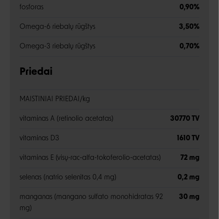
fosforas
0,90%
Omega-6 riebalų rūgštys
3,50%
Omega-3 riebalų rūgštys
0,70%
Priedai
MAISTINIAI PRIEDAI/kg
vitaminas A (retinolio acetatas)
30770 TV
vitaminas D3
1610 TV
vitaminas E (visų-rac-alfa-tokoferolio-acetatas)
72 mg
selenas (natrio selenitas 0,4 mg)
0,2 mg
manganas (mangano sulfato monohidratas 92
30 mg
mg)