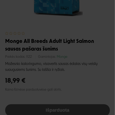
Monge All Breeds Adult Light Salmon
sausas pašaras šunims
Prekės kodas:
1122
Gamintojas:
Monge
Mažesnio kaloringumo, visavertis sausas ėdalas visų veislių
suaugusiems šunims. Su lašiša ir ryžiais.
18,99 €
Kaina fizinėse parduotuvėse gali skirtis.
Išparduota