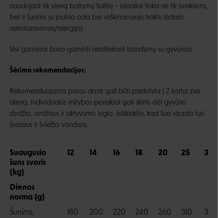
naudojant tik vieną baltymų šaltinį – idealiai tinka ne tik sveikiems,
bet ir šunims su jautria oda bei virškinamuoju traktu (ėdalo
netoliaravimas/alergija).
Visi gaminiai buvo gaminti neatliekant bandymų su gyvūnais.
Šėrimo rekomendacijos:
Rekomenduojama paros dozė gali būti padalyta į 2 kartus per
dieną. Individualūs mitybos poreikiai gali skirtis dėl gyvūno
dydžio, amžiaus ir aktyvumo lygio. Įsitikinkite, kad šuo visada turi
švaraus ir šviežio vandens.
Suaugusio
12
14
16
18
20
25
30
šuns svoris
(kg)
Dienos
norma (g)
Šunims,
180
200
220
240
260
310
350