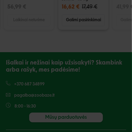
56,99 €
16,62 €
17,49 €
41,99 
Laikinai neturime
Galimi pasirinkimai
Galimi
Išalkai ir nežinai kaip užsisakyti? Skambink
arba rašyk, mes padėsime!
+370 687 34899
pagalba@zoobaze.lt
8:00 - 16:30
Mūsų parduotuvės