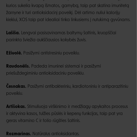
kurios sukelia kvapą išmatos, gamybą, taip pat skatina imunitetą
žarnyne ir turi antioksidacinį poveikį. Dėl artimo nuliui kalorijų
kiekiui, XOS taip pat idealiai tinka linkusiems į nutukimą gyvūnams.
Lašiša.
Lengvai pasisavinamas baltymų šaltinis, kruopščiai
parinkta šviežia aukščiausios kokybės žuvis.
Ežiuolė.
Pasižymi antistresiniu poveikiu.
Raudonėlis.
Padeda imuninei sistemai ir pasižymi
priešuždegiminiu antioksidaciniu poveikiu.
Česnakas.
Pasižymi antibakteriniu, kardiotoniniu ir antiparazitiniu
poveikiu.
Artišokas.
Stimuliuoja virškinimo ir medžiagų apykaitos procesus
ir aktyvina kasos, tulžies pūslės ir kepenų funkcijas, taip pat yra
geras vitamino C ir folio rūgšties šaltinis.
Rozmarinas.
Natūralus antioksidantas.