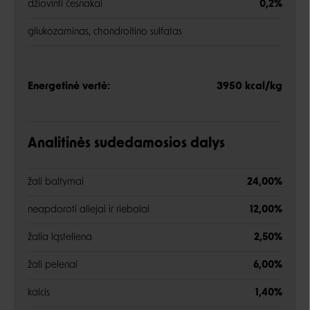
džiovinti česnakai
0,2%
gliukozaminas, chondroitino sulfatas
Energetinė vertė:
3950 kcal/kg
Analitinės sudedamosios dalys
žali baltymai
24,00%
neapdoroti aliejai ir riebalai
12,00%
žalia ląsteliena
2,50%
žali pelenai
6,00%
kalcis
1,40%