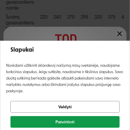
gyvenantiems
namie
Šunims,
220
240
270
295
320
375
430
gyvenantiems
lauke
Aktyviems
265
295
325
355
385
455
520
šunims
Įvertinimas:
Slapukai
Prisijungti
Norėdami užtikrinti sklandesnį naršymą mūsų svetainėje, naudojame
Skirta
funkcinius slapukus. Jeigu sutiksite, naudosime ir tikslinius slapukus. Savo
Registruotis
duotą sutikimą bet kada galėsite atšaukti pakeisdami savo interneto
naršyklės nustatymus arba ištrindami įrašytus slapukus prisijungę savo
paskyroje.
Baltymų šaltinis
Maisto paskirtis
Veislės dydis
ŽUVIS
VIRŠSVORIUI
VISOMS VEISLĖMS
Tikrinti užsakymą
Valdyti
Facebook
Patvirtinti
Rašyti atsiliepimą