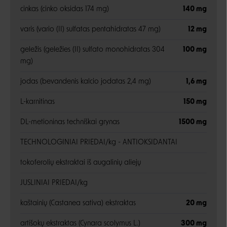
cinkas (cinko oksidas 174 mg)
140 mg
varis (vario (II) sulfatas pentahidratas 47 mg)
12 mg
geležis (geležies (II) sulfato monohidratas 304
100 mg
mg)
jodas (bevandenis kalcio jodatas 2,4 mg)
1,6 mg
L-karnitinas
150 mg
DL-metioninas techniškai grynas
1500 mg
TECHNOLOGINIAI PRIEDAI/kg - ANTIOKSIDANTAI
tokoferolių ekstraktai iš augalinių aliejų
JUSLINIAI PRIEDAI/kg
kaštainių (Castanea sativa) ekstraktas
20 mg
artišokų ekstraktas (Cynara scolymus L.)
300 mg