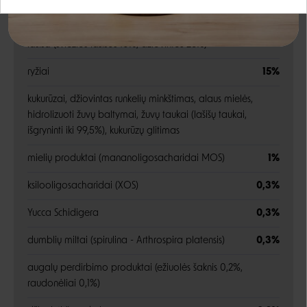
Sudėtis
Google
Rašyti atsiliepimą
lašiša (šviežios lašišos 10%, džiovintos 26%)
Negalite prisijungti prie paskyros?
ryžiai
15%
kukurūzai, džiovintas runkelių minkštimas, alaus mielės,
hidrolizuoti žuvų baltymai, žuvų taukai (lašišų taukai,
išgryninti iki 99,5%), kukurūzų glitimas
mielių produktai (mananoligosacharidai MOS)
1%
ksilooligosacharidai (XOS)
0,3%
Yucca Schidigera
0,3%
dumblių miltai (spirulina - Arthrospira platensis)
0,3%
augalų perdirbimo produktai (ežiuolės šaknis 0,2%,
raudonėliai 0,1%)