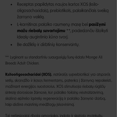
Receptas papildytas naujos kartos XOS (ksilo-
oligosacharidais), prebiotikais, palaikančiais sveiką
žarnyno veiklą.
L-karnitinas palaiko raumenų masę bei
pasižymi
mažu riebalų suvartojimu
**, padedančiu išlaikyti
idealų augintinio kūno svorį.
Be dažiklių ir dirbtinių konservantų.
** Lyginant su standartiniu suaugusiųjų šunų ėdalu Monge All
Breeds Adult Chicken.
Ksilooligosacharidai (XOS).
natūralūs superbiotikai yra atsparūs
seilių, skrandžio ir kasos fermentams, patenka į žarnyną nepakeisti,
mažinant energijos nuostoloius. XOS stimuliuoja riebalų rūgščių
sintezę storosiose žarnose, kur palaiko toksinų neutralizavimą,
skatina epitelio ląstelių regeneraciją ir palaiko žarnyno darbą,
taip didina maistinių medžiagų įsisavinimą.
Tai netiesiogiai riboja amoniako, indolo ir skatolo molekulių,