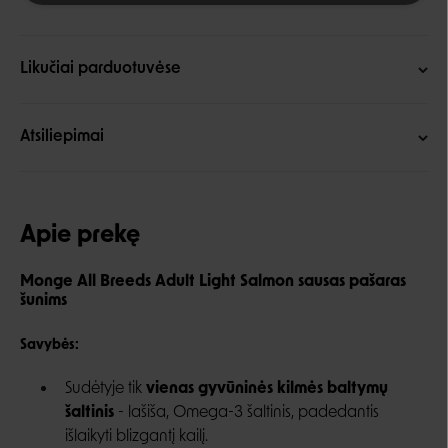
Likučiai parduotuvėse
Atsiliepimai
Apie prekę
Monge All Breeds Adult Light Salmon sausas pašaras
šunims
Savybės:
Sudėtyje tik
vienas gyvūninės kilmės baltymų
šaltinis
- lašiša, Omega-3 šaltinis, padedantis
išlaikyti blizgantį kailį.