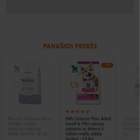
PANAŠIOS PREKĖS
IŠPARDUOTA
−5%
Monge Medium Adult
Hill's Science Plan Adult
Quattro 
Chicken sausas
Small & Mini sausas
pašaras
pašaras vidutinių
pašaras su ėriena ir
aktyviem
veislių šunims - 12 kg
ryžiais mažų veislių
kg
šunims - 1.5 kg