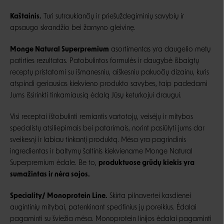
Kaštainis.
Turi sutraukiančių ir priešuždegiminių savybių ir
apsaugo skrandžio bei žarnyno gleivinę.
Monge Natural Superpremium
asortimentas yra daugelio metų
patirties rezultatas. Patobulintos formulės ir daugybė išbaigtų
receptų pristatomi su išmanesniu, aiškesniu pakuočių dizainu, kuris
atspindi geriausias kiekvieno produkto savybes, taip padedami
Jums išsirinkti tinkamiausią ėdalą Jūsų keturkojui draugui.
Visi receptai ištobulinti remiantis vartotojų, veisėjų ir mitybos
specialistų atsiliepimais bei patarimais, norint pasiūlyti jums dar
sveikesnį ir labiau tinkantį produktą. Mėsa yra pagrindinis
ingredientas ir baltymų šaltinis kiekviename Monge Natural
Superpremium ėdale. Be to,
produktuose grūdų kiekis yra
sumažintas ir nėra sojos.
Speciality/ Monoprotein Line.
Skirta pilnavertei kasdienei
augintinių mitybai, patenkinant specifinius jų poreikius. Ėdalai
pagaminti su šviežia mėsa. Monoprotein linijos ėdalai pagaminti